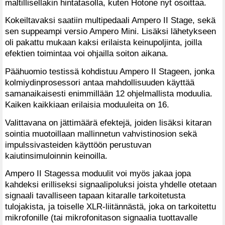
maltillisellakin hintatasolla, kuten Hotone nyt osoittaa.
Kokeiltavaksi saatiin multipedaali Ampero II Stage, sekä
sen suppeampi versio Ampero Mini. Lisäksi lähetykseen
oli pakattu mukaan kaksi erilaista keinupoljinta, joilla
efektien toimintaa voi ohjailla soiton aikana.
Päähuomio testissä kohdistuu Ampero II Stageen, jonka
kolmiydinprosessori antaa mahdollisuuden käyttää
samanaikaisesti enimmillään 12 ohjelmallista moduulia.
Kaiken kaikkiaan erilaisia moduuleita on 16.
Valittavana on jättimäärä efektejä, joiden lisäksi kitaran
sointia muotoillaan mallinnetun vahvistinosion sekä
impulssivasteiden käyttöön perustuvan
kaiutinsimuloinnin keinoilla.
Ampero II Stagessa moduulit voi myös jakaa jopa
kahdeksi erilliseksi signaalipoluksi joista yhdelle otetaan
signaali tavalliseen tapaan kitaralle tarkoitetusta
tulojakista, ja toiselle XLR-liitännästä, joka on tarkoitettu
mikrofonille (tai mikrofonitason signaalia tuottavalle