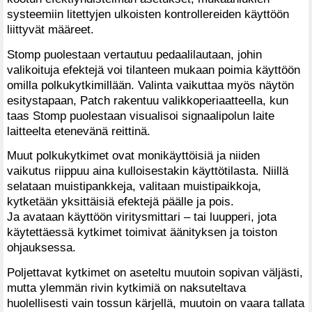
systeemiin litettyjen ulkoisten kontrollereiden käyttöön
liittyvät määreet.
Stomp puolestaan vertautuu pedaalilautaan, johin
valikoituja efektejä voi tilanteen mukaan poimia käyttöön
omilla polkukytkimillään. Valinta vaikuttaa myös näytön
esitystapaan, Patch rakentuu valikkoperiaatteella, kun
taas Stomp puolestaan visualisoi signaalipolun laite
laitteelta etenevänä reittinä.
Muut polkukytkimet ovat monikäyttöisiä ja niiden
vaikutus riippuu aina kulloisestakin käyttötilasta. Niillä
selataan muistipankkeja, valitaan muistipaikkoja,
kytketään yksittäisiä efektejä päälle ja pois.
Ja avataan käyttöön viritysmittari – tai luupperi, jota
käytettäessä kytkimet toimivat äänityksen ja toiston
ohjauksessa.
Poljettavat kytkimet on aseteltu muutoin sopivan väljästi,
mutta ylemmän rivin kytkimiä on naksuteltava
huolellisesti vain tossun kärjellä, muutoin on vaara tallata