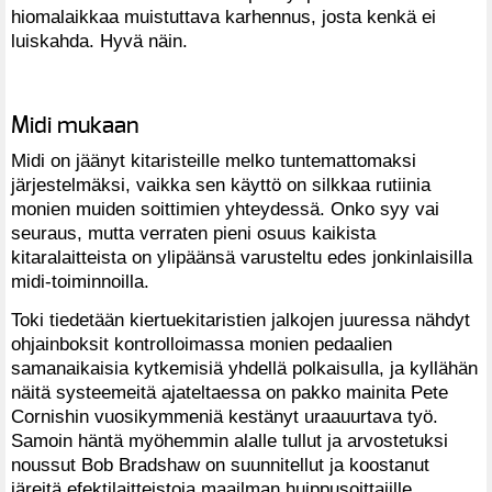
hiomalaikkaa muistuttava karhennus, josta kenkä ei
luiskahda. Hyvä näin.
Midi mukaan
Midi on jäänyt kitaristeille melko tuntemattomaksi
järjestelmäksi, vaikka sen käyttö on silkkaa rutiinia
monien muiden soittimien yhteydessä. Onko syy vai
seuraus, mutta verraten pieni osuus kaikista
kitaralaitteista on ylipäänsä varusteltu edes jonkinlaisilla
midi-toiminnoilla.
Toki tiedetään kiertuekitaristien jalkojen juuressa nähdyt
ohjainboksit kontrolloimassa monien pedaalien
samanaikaisia kytkemisiä yhdellä polkaisulla, ja kyllähän
näitä systeemeitä ajateltaessa on pakko mainita Pete
Cornishin vuosikymmeniä kestänyt uraauurtava työ.
Samoin häntä myöhemmin alalle tullut ja arvostetuksi
noussut Bob Bradshaw on suunnitellut ja koostanut
järeitä efektilaitteistoja maailman huippusoittajille.