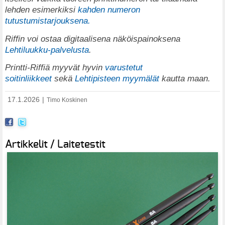
lehden esimerkiksi
kahden numeron
tutustumistarjouksena.
Riffin voi ostaa digitaalisena näköispainoksena
Lehtiluukku-palvelusta
.
Printti-Riffiä myyvät hyvin
varustetut
soitinliikkeet
sekä
Lehtipisteen myymälät
kautta maan.
17.1.2026
|
Timo Koskinen
Artikkelit / Laitetestit