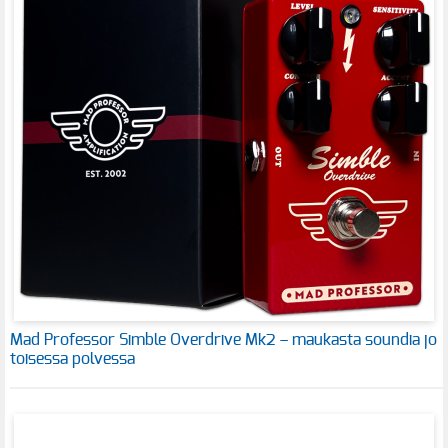
Mad Professor Simble Overdrive Mk2 – maukasta soundia jo
toisessa polvessa