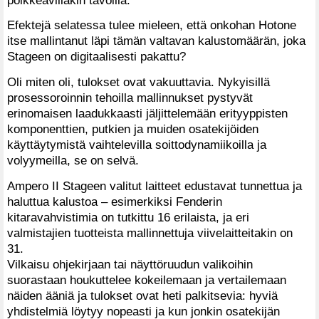
Efektejä selatessa tulee mieleen, että onkohan Hotone
itse mallintanut läpi tämän valtavan kalustomäärän, joka
Stageen on digitaalisesti pakattu?
Oli miten oli, tulokset ovat vakuuttavia. Nykyisillä
prosessoroinnin tehoilla mallinnukset pystyvät
erinomaisen laadukkaasti jäljittelemään erityyppisten
komponenttien, putkien ja muiden osatekijöiden
käyttäytymistä vaihtelevilla soittodynamiikoilla ja
volyymeilla, se on selvä.
Ampero II Stageen valitut laitteet edustavat tunnettua ja
haluttua kalustoa – esimerkiksi Fenderin
kitaravahvistimia on tutkittu 16 erilaista, ja eri
valmistajien tuotteista mallinnettuja viivelaitteitakin on
31.
Vilkaisu ohjekirjaan tai näyttöruudun valikoihin
suorastaan houkuttelee kokeilemaan ja vertailemaan
näiden ääniä ja tulokset ovat heti palkitsevia: hyviä
yhdistelmiä löytyy nopeasti ja kun jonkin osatekijän