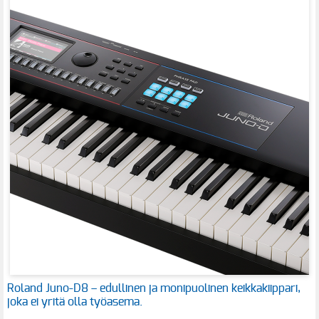
Roland Juno-D8 – edullinen ja monipuolinen keikkakiippari,
joka ei yritä olla työasema.