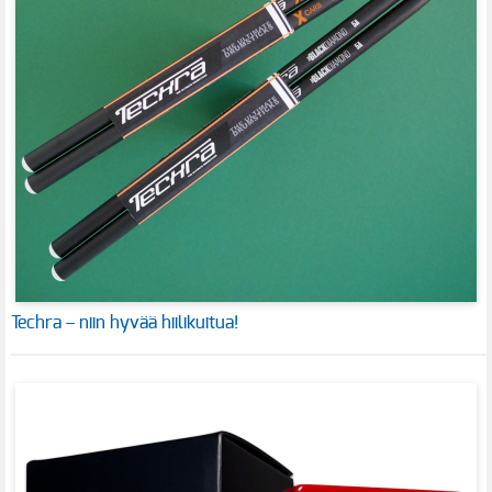
Techra – niin hyvää hiilikuitua!