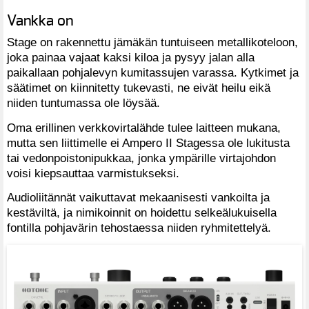
Vankka on
Stage on rakennettu jämäkän tuntuiseen metallikoteloon,
joka painaa vajaat kaksi kiloa ja pysyy jalan alla
paikallaan pohjalevyn kumitassujen varassa. Kytkimet ja
säätimet on kiinnitetty tukevasti, ne eivät heilu eikä
niiden tuntumassa ole löysää.
Oma erillinen verkkovirtalähde tulee laitteen mukana,
mutta sen liittimelle ei Ampero II Stagessa ole lukitusta
tai vedonpoistonipukkaa, jonka ympärille virtajohdon
voisi kiepsauttaa varmistukseksi.
Audioliitännät vaikuttavat mekaanisesti vankoilta ja
kestäviltä, ja nimikoinnit on hoidettu selkeälukuisella
fontilla pohjavärin tehostaessa niiden ryhmitettelyä.