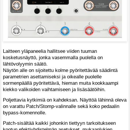
Laitteen yläpaneelia hallitsee viiden tuuman
kosketusnäyttö, jonka vasemmalla puolella on
lähtövolyymin säätö.
Näytön alle on sijoitettu kolme pyöritettävää säädintä
parametrien asettamiseksi ja oikealle puolelle
sormenpäällä pyöritettävä, hieman muita kookkaampi
kiekko valikoiden vaihtamiseen ja lisäsäätöihin.
Poljettavia kytkimiä on kahdeksan. Näyttöä lähinnä oleva
on varattu Patch/Stomp-valinnalle sekä koko pedaalin
bypass-komennolle.
Patch-sisältää kaikki johonkin tiettyyn tarkoitukseen
kootun efektiyhdistelmän asetukset, mukaanlukien