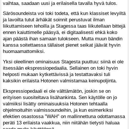
vaihtaa, saadaan uusi ja erilaisella tavalla hyvä tulos.
Särösoundeista voi toki todeta, että kun klassiset levyiltä
ja lavoilta tutut ärhäkät soinnit perustuvat ilman
liikuttamiseen tehoilla ja Stagessa taas liikutellaan bittejä
ennen kaiuttimelle pääsyä, ei digitaalisesti ehkä koko
ajan päästä ihan samaan tulokseen. Mutta muun bändin
kanssa soitettaessa tällaiset pienet seikat jäävät hyvin
huomaamattomiksi.
Yksi oleellinen ominaisuus Stagesta puuttuu: siinä ei ole
itsessään ekspressiopedaalia. Sellainen on toki hyvin
helposti mukaan kytkettävissä ja testattavaksi tuli
kaksikin erilaista Hotonen valmistamaa keinupoljinta.
Ekspressiopedaali ei ole välttämätön, joskin se on
erityisen suositeltava lisähankinta. Sen käytölle on jo
valmiiksi lisätty ominaisuuksia Hotonen tehtaalla
ohjelmoituihin valmissoundeihin, ja kun esimerkiksi
efektien osastossa ”WAH” on mallinnettuna odottamassa
peräti 13 erilaista vaakkua, niin niitähän tietysti haluaa
saada myös käyttöönsä.