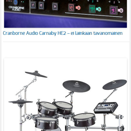
Cranborne Audio Carnaby HE2 – ei lainkaan tavanomainen