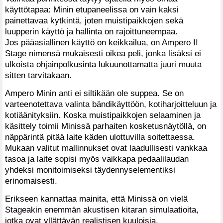
käyttötapaa: Minin etupaneelissa on vain kaksi
painettavaa kytkintä, joten muistipaikkojen sekä
luupperin käyttö ja hallinta on rajoittuneempaa.
Jos pääasiallinen käyttö on keikkailua, on Ampero II
Stage nimensä mukaisesti oikea peli, jonka lisäksi ei
ulkoista ohjainpolkusinta lukuunottamatta juuri muuta
sitten tarvitakaan.
Ampero Minin anti ei siltikään ole suppea. Se on
varteenotettava valinta bändikäyttöön, kotiharjoitteluun ja
kotiäänityksiin. Koska muistipaikkojen selaaminen ja
käsittely toimii Minissä parhaiten kosketusnäytöllä, on
näppärintä pitää laite käden ulottuvilla soitettaessa.
Mukaan valitut mallinnukset ovat laadullisesti vankkaa
tasoa ja laite sopisi myös vaikkapa pedaalilaudan
yhdeksi monitoimiseksi täydennyselementiksi
erinomaisesti.
Erikseen kannattaa mainita, että Minissä on vielä
Stageakin enemmän akustisen kitaran simulaatioita,
jotka ovat yllättävän realistisen kuuloisia.