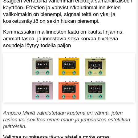
Stageen verrattuna vähemmän efektejä samanaikaiseen
käyttöön. Efektien ja vahvistin/kaiutinmallinnuksien
valikoimakin on pienempi, signaaliteitä on yksi ja
kosketusnäyttö on sekin hiukan pienempi.
Kummassakin mallinnosten laatu on kautta linjan ns.
ammattitasoa, ja innostavia sekä korvaa hiveleviä
soundeja löytyy todella paljon
Ampero Miniä valmistetaan kuutena eri värinä, joten
rasian voi sovittaa oman maun ja ympäristön estetiikan
puitteisiin.
Valintaa punnitessa täytyy ajatella myös omaa