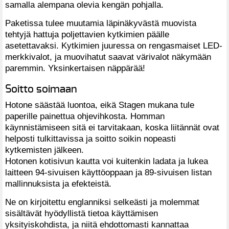
samalla alempana olevia kengän pohjalla.
Paketissa tulee muutamia läpinäkyvästä muovista
tehtyjä hattuja poljettavien kytkimien päälle
asetettavaksi. Kytkimien juuressa on rengasmaiset LED-
merkkivalot, ja muovihatut saavat värivalot näkymään
paremmin. Yksinkertaisen näppärää!
Soitto soimaan
Hotone säästää luontoa, eikä Stagen mukana tule
paperille painettua ohjevihkosta. Homman
käynnistämiseen sitä ei tarvitakaan, koska liitännät ovat
helposti tulkittavissa ja soitto soikin nopeasti
kytkemisten jälkeen.
Hotonen kotisivun kautta voi kuitenkin ladata ja lukea
laitteen 94-sivuisen käyttöoppaan ja 89-sivuisen listan
mallinnuksista ja efekteistä.
Ne on kirjoitettu englanniksi selkeästi ja molemmat
sisältävät hyödyllistä tietoa käyttämisen
yksityiskohdista, ja niitä ehdottomasti kannattaa