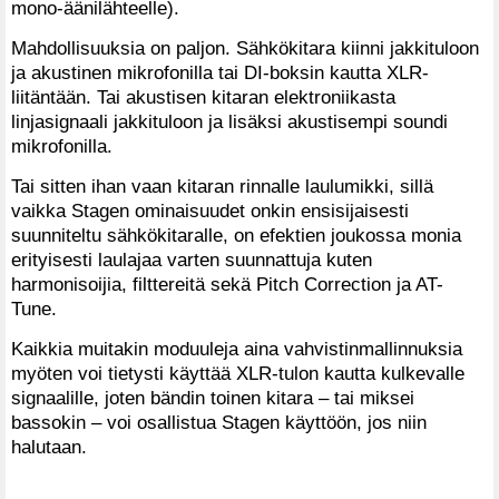
mono-äänilähteelle).
Mahdollisuuksia on paljon. Sähkökitara kiinni jakkituloon
ja akustinen mikrofonilla tai DI-boksin kautta XLR-
liitäntään. Tai akustisen kitaran elektroniikasta
linjasignaali jakkituloon ja lisäksi akustisempi soundi
mikrofonilla.
Tai sitten ihan vaan kitaran rinnalle laulumikki, sillä
vaikka Stagen ominaisuudet onkin ensisijaisesti
suunniteltu sähkökitaralle, on efektien joukossa monia
erityisesti laulajaa varten suunnattuja kuten
harmonisoijia, filttereitä sekä Pitch Correction ja AT-
Tune.
Kaikkia muitakin moduuleja aina vahvistinmallinnuksia
myöten voi tietysti käyttää XLR-tulon kautta kulkevalle
signaalille, joten bändin toinen kitara – tai miksei
bassokin – voi osallistua Stagen käyttöön, jos niin
halutaan.