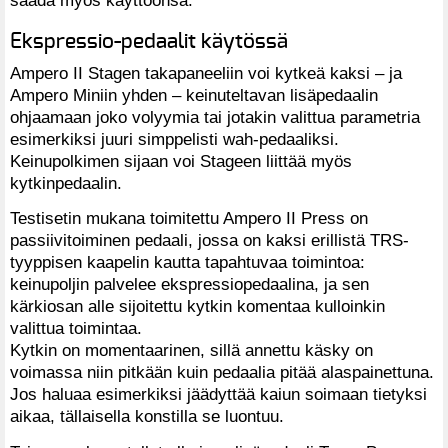
Ekspressio-pedaalit käytössä
Ampero II Stagen takapaneeliin voi kytkeä kaksi – ja
Ampero Miniin yhden – keinuteltavan lisäpedaalin
ohjaamaan joko volyymia tai jotakin valittua parametria
esimerkiksi juuri simppelisti wah-pedaaliksi.
Keinupolkimen sijaan voi Stageen liittää myös
kytkinpedaalin.
Testisetin mukana toimitettu Ampero II Press on
passiivitoiminen pedaali, jossa on kaksi erillistä TRS-
tyyppisen kaapelin kautta tapahtuvaa toimintoa:
keinupoljin palvelee ekspressiopedaalina, ja sen
kärkiosan alle sijoitettu kytkin komentaa kulloinkin
valittua toimintaa.
Kytkin on momentaarinen, sillä annettu käsky on
voimassa niin pitkään kuin pedaalia pitää alaspainettuna.
Jos haluaa esimerkiksi jäädyttää kaiun soimaan tietyksi
aikaa, tällaisella konstilla se luontuu.