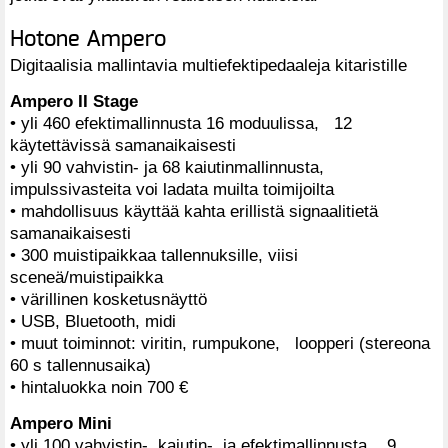
Hotone Ampero
Digitaalisia mallintavia multiefektipedaaleja kitaristille
Ampero II Stage
• yli 460 efektimallinnusta 16 moduulissa, 12
käytettävissä samanaikaisesti
• yli 90 vahvistin- ja 68 kaiutinmallinnusta,
impulssivasteita voi ladata muilta toimijoilta
• mahdollisuus käyttää kahta erillistä signaalitietä
samanaikaisesti
• 300 muistipaikkaa tallennuksille, viisi
sceneä/muistipaikka
• värillinen kosketusnäyttö
• USB, Bluetooth, midi
• muut toiminnot: viritin, rumpukone, loopperi (stereona
60 s tallennusaika)
• hintaluokka noin 700 €
Ampero Mini
• yli 100 vahvistin-, kaiutin- ja efektimallinnusta, 9