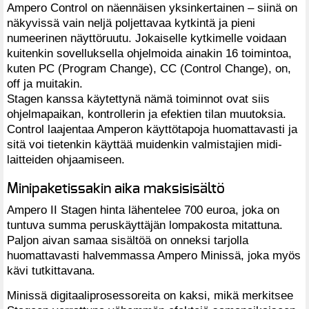
Ampero Control on näennäisen yksinkertainen – siinä on
näkyvissä vain neljä poljettavaa kytkintä ja pieni
numeerinen näyttöruutu. Jokaiselle kytkimelle voidaan
kuitenkin sovelluksella ohjelmoida ainakin 16 toimintoa,
kuten PC (Program Change), CC (Control Change), on,
off ja muitakin.
Stagen kanssa käytettynä nämä toiminnot ovat siis
ohjelmapaikan, kontrollerin ja efektien tilan muutoksia.
Control laajentaa Amperon käyttötapoja huomattavasti ja
sitä voi tietenkin käyttää muidenkin valmistajien midi-
laitteiden ohjaamiseen.
Minipaketissakin aika maksisisältö
Ampero II Stagen hinta lähentelee 700 euroa, joka on
tuntuva summa peruskäyttäjän lompakosta mitattuna.
Paljon aivan samaa sisältöä on onneksi tarjolla
huomattavasti halvemmassa Ampero Minissä, joka myös
kävi tutkittavana.
Minissä digitaaliprosessoreita on kaksi, mikä merkitsee