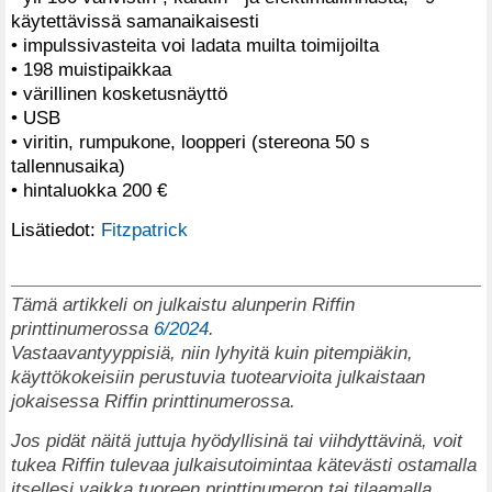
käytettävissä samanaikaisesti
• impulssivasteita voi ladata muilta toimijoilta
• 198 muistipaikkaa
• värillinen kosketusnäyttö
• USB
• viritin, rumpukone, loopperi (stereona 50 s
tallennusaika)
• hintaluokka 200 €
Lisätiedot:
Fitzpatrick
Tämä artikkeli on julkaistu alunperin Riffin
printtinumerossa
6/2024
.
Vastaavantyyppisiä, niin lyhyitä kuin pitempiäkin,
käyttökokeisiin perustuvia tuotearvioita julkaistaan
jokaisessa Riffin printtinumerossa.
Jos pidät näitä juttuja hyödyllisinä tai viihdyttävinä, voit
tukea Riffin tulevaa julkaisutoimintaa kätevästi ostamalla
itsellesi vaikka tuoreen printtinumeron tai tilaamalla