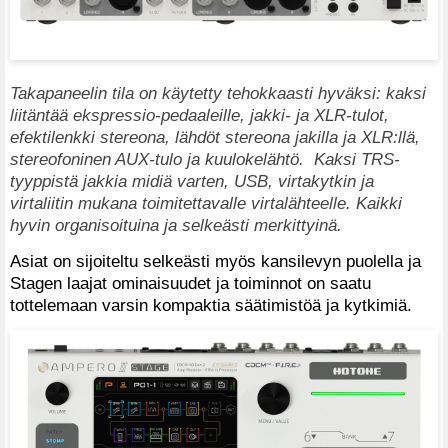
Takapaneelin tila on käytetty tehokkaasti hyväksi: kaksi
liitäntää ekspressio-pedaaleille, jakki- ja XLR-tulot,
efektilenkki stereona, lähdöt stereona jakilla ja XLR:llä,
stereofoninen AUX-tulo ja kuulokelähtö. Kaksi TRS-
tyyppistä jakkia midiä varten, USB, virtakytkin ja
virtaliitin mukana toimitettavalle virtalähteelle. Kaikki
hyvin organisoituina ja selkeästi merkittyinä.
Asiat on sijoiteltu selkeästi myös kansilevyn puolella ja
Stagen laajat ominaisuudet ja toiminnot on saatu
tottelemaan varsin kompaktia säätimistöä ja kytkimiä.