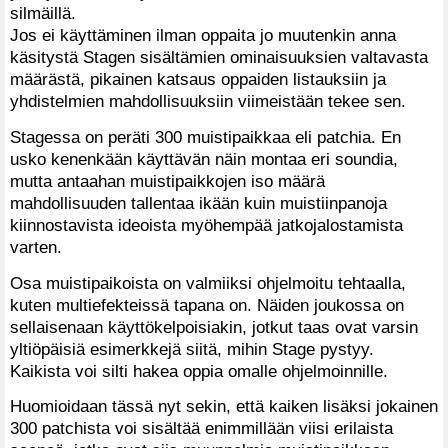
silmäillä.
Jos ei käyttäminen ilman oppaita jo muutenkin anna
käsitystä Stagen sisältämien ominaisuuksien valtavasta
määrästä, pikainen katsaus oppaiden listauksiin ja
yhdistelmien mahdollisuuksiin viimeistään tekee sen.
Stagessa on peräti 300 muistipaikkaa eli patchia. En
usko kenenkään käyttävän näin montaa eri soundia,
mutta antaahan muistipaikkojen iso määrä
mahdollisuuden tallentaa ikään kuin muistiinpanoja
kiinnostavista ideoista myöhempää jatkojalostamista
varten.
Osa muistipaikoista on valmiiksi ohjelmoitu tehtaalla,
kuten multiefekteissä tapana on. Näiden joukossa on
sellaisenaan käyttökelpoisiakin, jotkut taas ovat varsin
yltiöpäisiä esimerkkejä siitä, mihin Stage pystyy.
Kaikista voi silti hakea oppia omalle ohjelmoinnille.
Huomioidaan tässä nyt sekin, että kaiken lisäksi jokainen
300 patchista voi sisältää enimmillään viisi erilaista