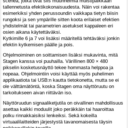
sceneä, jotka ovat siis muunnelmia muistipaikkaan
tallennetusta efektikokonaisuudesta. Näin voi rakentaa
esimerkiksi yhden perussoundin vaikkapa tietyn biisin
rungoksi ja sen ympärille sitten koota erilaiset efektien
yhdistelmät tai parametrien asetukset kappaleen eri
osien aikana käytettäväksi.
Kytkimille 6 ja 7 voi lisäksi määritellä tehtäväksi jonkin
efektin kytkemisen päälle ja pois.
Ohjelmoiminen on soittamisen lisäksi mukavinta, mitä
Stagen kanssa voi puuhailla. Värillinen 800 × 480
pikselin kosketusnäyttö tekee hommasta helppoa ja
nopeaa. Ohjelmointiin voisi käyttää myös puhelimen
applikaatiota tai USB:n kautta tietokonetta, mutta se ei
ole välttämätöntä, koska Stagen oma näyttöruutu on
tarkoitukseen aivan riittävän iso.
Näyttöruudun signaaliketjutila on oivallinen mahdollisuus
asettaa kaikki moduulit joko peräkkäin tai haaroittaa
polku rinnakkaisiksi lenkeiksi. Sekä kokeilla
virtuaalilaitteiden järjestystä tavanomaisesta täysin
poikkeavillakin tavoilla.