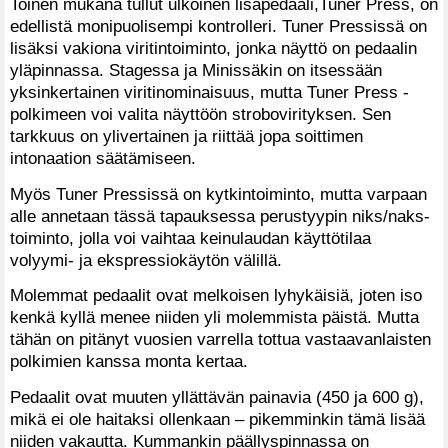
Toinen mukana tullut ulkoinen lisäpedaali,Tuner Press, on
edellistä monipuolisempi kontrolleri. Tuner Pressissä on
lisäksi vakiona viritintoiminto, jonka näyttö on pedaalin
yläpinnassa. Stagessa ja Minissäkin on itsessään
yksinkertainen viritinominaisuus, mutta Tuner Press -
polkimeen voi valita näyttöön strobovirityksen. Sen
tarkkuus on ylivertainen ja riittää jopa soittimen
intonaation säätämiseen.
Myös Tuner Pressissä on kytkintoiminto, mutta varpaan
alle annetaan tässä tapauksessa perustyypin niks/naks-
toiminto, jolla voi vaihtaa keinulaudan käyttötilaa
volyymi- ja ekspressiokäytön välillä.
Molemmat pedaalit ovat melkoisen lyhykäisiä, joten iso
kenkä kyllä menee niiden yli molemmista päistä. Mutta
tähän on pitänyt vuosien varrella tottua vastaavanlaisten
polkimien kanssa monta kertaa.
Pedaalit ovat muuten yllättävän painavia (450 ja 600 g),
mikä ei ole haitaksi ollenkaan – pikemminkin tämä lisää
niiden vakautta. Kummankin päällyspinnassa on