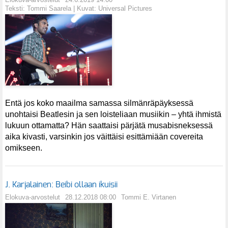
Teksti: Tommi Saarela | Kuvat: Universal Pictures
Entä jos koko maailma samassa silmänräpäyksessä
unohtaisi Beatlesin ja sen loisteliaan musiikin – yhtä ihmistä
lukuun ottamatta? Hän saattaisi pärjätä musabisneksessä
aika kivasti, varsinkin jos väittäisi esittämiään covereita
omikseen.
J. Karjalainen: Beibi ollaan ikuisii
Elokuva-arvostelut
28.12.2018 08:00
Tommi E. Virtanen