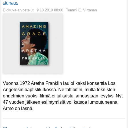
siunaus
Elokuva-arvostelut
9.10.2019 08:00
Tommi E. Virtanen
Vuonna 1972 Aretha Franklin lauloi kaksi konserttia Los
Angelesin baptistikirkossa. Ne taltioitiin, mutta teknisten
ongelmien vuoksi filmiä ei julkaistu, ainoastaan levytys. Nyt
47 vuoden jälkeen esiintymisiä voi katsoa lumoutuneena.
Armo on läsnä.