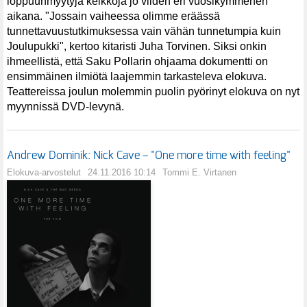
loppuunmyytyjä keikkoja jo viiden eri vuosikymmenen
aikana. "Jossain vaiheessa olimme eräässä
tunnettavuustutkimuksessa vain vähän tunnetumpia kuin
Joulupukki", kertoo kitaristi Juha Torvinen. Siksi onkin
ihmeellistä, että Saku Pollarin ohjaama dokumentti on
ensimmäinen ilmiötä laajemmin tarkasteleva elokuva.
Teattereissa joulun molemmin puolin pyörinyt elokuva on nyt
myynnissä DVD-levynä.
Andrew Dominik: Nick Cave – "One more time with feeling"
Elokuva-arvostelut
24.11.2016 10:14
Tommi E. Virtanen