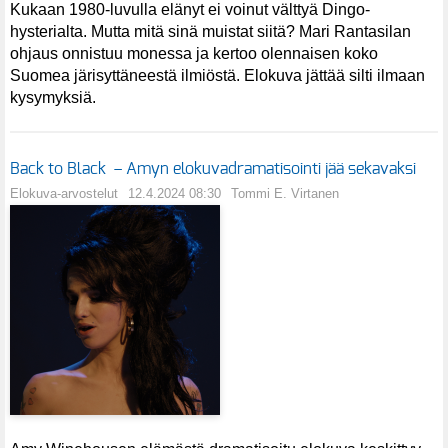
Kukaan 1980-luvulla elänyt ei voinut välttyä Dingo-
hysterialta. Mutta mitä sinä muistat siitä? Mari Rantasilan
ohjaus onnistuu monessa ja kertoo olennaisen koko
Suomea järisyttäneestä ilmiöstä. Elokuva jättää silti ilmaan
kysymyksiä.
Back to Black – Amyn elokuvadramatisointi jää sekavaksi
Elokuva-arvostelut
12.4.2024 08:30
Tommi E. Virtanen