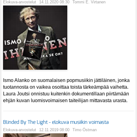
Elokuva-arvostelut
14.11.2020 08:30
Tommi E. Virtanen
Ismo Alanko on suomalaisen popmusiikin jättiläinen, jonka
tuotannosta on vaikea osoittaa toista tärkeämpää vaihetta.
Laura Joutsi onnistuu kuitenkin dokumentillaan piirtämään
ehjän kuvan luomisvoimaisen taiteilijan mittavasta urasta.
Blinded By The Light - elokuva musiikin voimasta
Elokuva-arvostelut
12.11.2019 08:00
Timo Östman