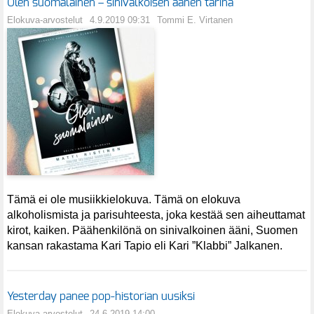
Olen suomalainen – sinivalkoisen äänen tarina
Elokuva-arvostelut
4.9.2019 09:31
Tommi E. Virtanen
Tämä ei ole musiikkielokuva. Tämä on elokuva
alkoholismista ja parisuhteesta, joka kestää sen aiheuttamat
kirot, kaiken. Päähenkilönä on sinivalkoinen ääni, Suomen
kansan rakastama Kari Tapio eli Kari ”Klabbi” Jalkanen.
Yesterday panee pop-historian uusiksi
Elokuva-arvostelut
24.6.2019 14:00