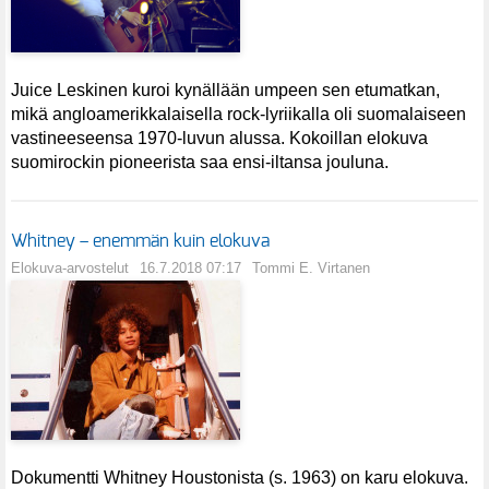
Juice Leskinen kuroi kynällään umpeen sen etumatkan,
mikä angloamerikkalaisella rock-lyriikalla oli suomalaiseen
vastineeseensa 1970-luvun alussa. Kokoillan elokuva
suomirockin pioneerista saa ensi-iltansa jouluna.
Whitney – enemmän kuin elokuva
Elokuva-arvostelut
16.7.2018 07:17
Tommi E. Virtanen
Dokumentti Whitney Houstonista (s. 1963) on karu elokuva.