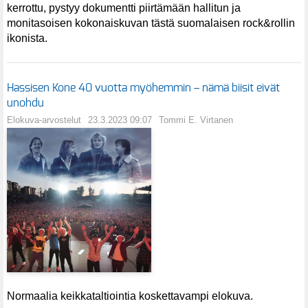
kerrottu, pystyy dokumentti piirtämään hallitun ja
monitasoisen kokonaiskuvan tästä suomalaisen rock&rollin
ikonista.
Hassisen Kone 40 vuotta myöhemmin – nämä biisit eivät
unohdu
Elokuva-arvostelut
23.3.2023 09:07
Tommi E. Virtanen
Normaalia keikkataltiointia koskettavampi elokuva.