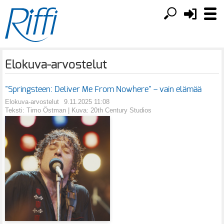
Elokuva-arvostelut
"Springsteen: Deliver Me From Nowhere" – vain elämää
Elokuva-arvostelut
9.11.2025 11:08
Teksti: Timo Östman | Kuva: 20th Century Studios