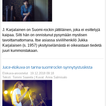
J. Karjalainen on Suomi-rockin jättiläinen, joka ei esittelyjä
kaipaa. Silti hän on onnistunut pysymään mystisen
tavoittamattomana. Itse asiassa siviilihenkilö Jukka
Karjalaisen (s. 1957) yksityiselämästä ei oikeastaan tiedetä
juuri kummoistakaan.
Juice-elokuva on tarina suomirockin synnytystuskista
Elokuva-arvostelut
19.12.2018 09:18
Teksti: Tommi Saarela | Kuvat: Anna Salmisalo