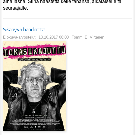
aina läsnä. Siinä haastetta kelle tahansa, aikalaiselle tai
seuraajalle.
Sikahyvä bändileffa!
Elokuva-arvostelut
13.10.2017 08:00
Tommi E. Virtanen