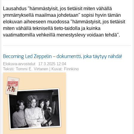
Lausahdus "hämmästyisit, jos tietäisit miten vähällä
ymmärryksellä maailmaa johdetaan" sopisi hyvin tämän
elokuvan aiheeseen muodossa "hämmästyisit, jos tietäisit
miten vähällä teknisellä tieto-taidolla ja kuinka
vaatimattomilla vehkeillä menestyslevy voidaan tehdä".
Becoming Led Zeppelin – dokumentti, joka täytyy nähdä!
Elokuva-arvostelut
17.3.2025 12:04
Teksti: Tommi E. Virtanen | Kuvat: Finnkino