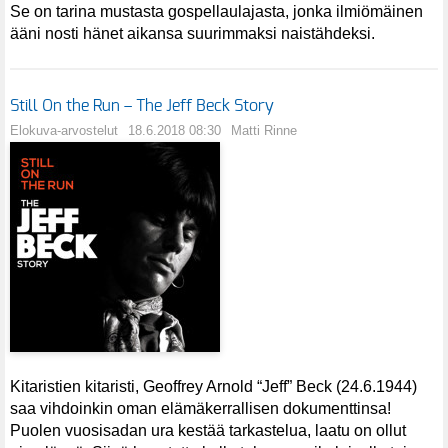
Se on tarina mustasta gospellaulajasta, jonka ilmiömäinen
ääni nosti hänet aikansa suurimmaksi naistähdeksi.
Still On the Run – The Jeff Beck Story
Elokuva-arvostelut
18.6.2018 08:30
Matti Rinne
Kitaristien kitaristi, Geoffrey Arnold “Jeff” Beck (24.6.1944)
saa vihdoinkin oman elämäkerrallisen dokumenttinsa!
Puolen vuosisadan ura kestää tarkastelua, laatu on ollut