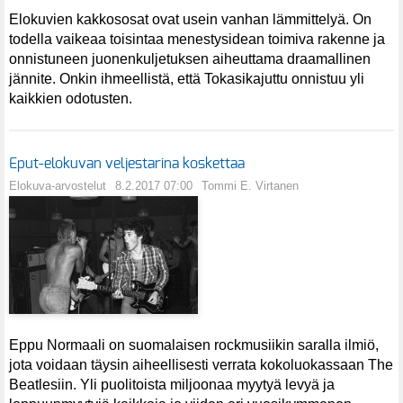
Elokuvien kakkososat ovat usein vanhan lämmittelyä. On
todella vaikeaa toisintaa menestysidean toimiva rakenne ja
onnistuneen juonenkuljetuksen aiheuttama draamallinen
jännite. Onkin ihmeellistä, että Tokasikajuttu onnistuu yli
kaikkien odotusten.
Eput-elokuvan veljestarina koskettaa
Elokuva-arvostelut
8.2.2017 07:00
Tommi E. Virtanen
Eppu Normaali on suomalaisen rockmusiikin saralla ilmiö,
jota voidaan täysin aiheellisesti verrata kokoluokassaan The
Beatlesiin. Yli puolitoista miljoonaa myytyä levyä ja