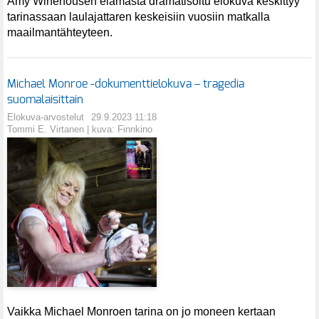
Amy Winehousen elämästä dramatisoitu elokuva keskittyy
tarinassaan laulajattaren keskeisiin vuosiin matkalla
maailmantähteyteen.
Michael Monroe -dokumenttielokuva – tragedia
suomalaisittain
Elokuva-arvostelut
29.9.2023 11:18
Tommi E. Virtanen | kuva: Finnkino
Vaikka Michael Monroen tarina on jo moneen kertaan