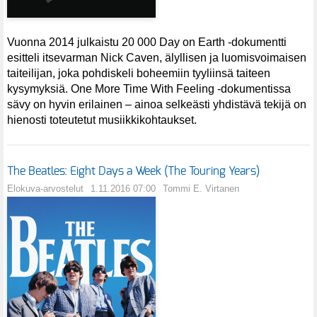
Vuonna 2014 julkaistu 20 000 Day on Earth -dokumentti
esitteli itsevarman Nick Caven, älyllisen ja luomisvoimaisen
taiteilijan, joka pohdiskeli boheemiin tyyliinsä taiteen
kysymyksiä. One More Time With Feeling -dokumentissa
sävy on hyvin erilainen – ainoa selkeästi yhdistävä tekijä on
hienosti toteutetut musiikkikohtaukset.
The Beatles: Eight Days a Week (The Touring Years)
Elokuva-arvostelut
1.11.2016 07:00
Tommi E. Virtanen