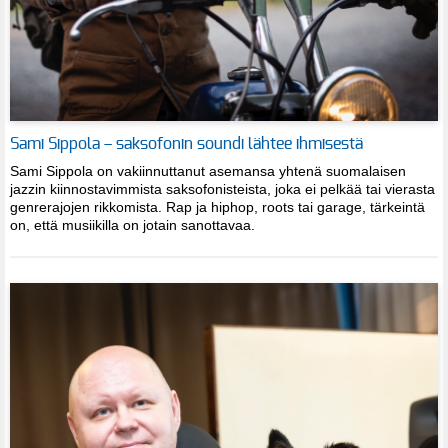
Sami Sippola – saksofonin soundi lähtee ihmisestä
Sami Sippola on vakiinnuttanut asemansa yhtenä suomalaisen
jazzin kiinnostavimmista saksofonisteista, joka ei pelkää tai vierasta
genrerajojen rikkomista. Rap ja hiphop, roots tai garage, tärkeintä
on, että musiikilla on jotain sanottavaa.