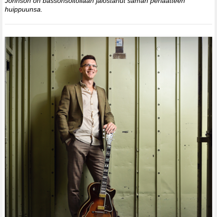
Johnson on bassonsoitollaan jalostanut saman periaatteen
huippuunsa.