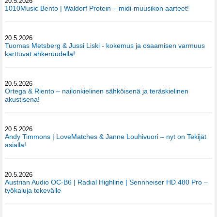
20.5.2026
1010Music Bento | Waldorf Protein – midi-muusikon aarteet!
20.5.2026
Tuomas Metsberg & Jussi Liski - kokemus ja osaamisen varmuus
karttuvat ahkeruudella!
20.5.2026
Ortega & Riento – nailonkielinen sähköisenä ja teräskielinen
akustisena!
20.5.2026
Andy Timmons | LoveMatches & Janne Louhivuori – nyt on Tekijät
asialla!
20.5.2026
Austrian Audio OC-B6 | Radial Highline | Sennheiser HD 480 Pro –
työkaluja tekevälle