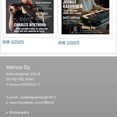
Riffi 2/2025
Riffi 1/2025
Idemco Oy
Kirkonkyläntie 103 B
00740 HELSINKI
Y-tunnus:0820112-2
S-posti:
asiakaspalvelu@riffi.fi
www.facebook.com/riffilehti
Mediatiedot