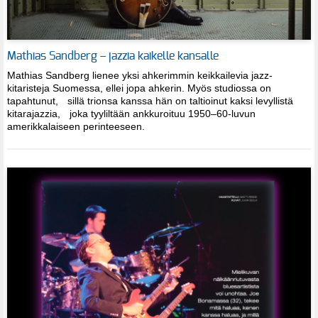
Mathias Sandberg – jazzia kaikelle kansalle
Mathias Sandberg lienee yksi ahkerimmin keikkailevia jazz-
kitaristeja Suomessa, ellei jopa ahkerin. Myös studiossa on
tapahtunut, sillä trionsa kanssa hän on taltioinut kaksi levyllistä
kitarajazzia, joka tyyliltään ankkuroituu 1950–60-luvun
amerikkalaiseen perinteeseen.