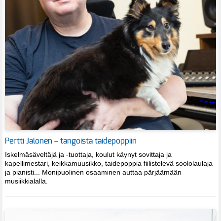
Pertti Jalonen – tangoista taidepoppiin
Iskelmäsäveltäjä ja -tuottaja, koulut käynyt sovittaja ja
kapellimestari, keikkamuusikko, taidepoppia fiilistelevä soololaulaja
ja pianisti... Monipuolinen osaaminen auttaa pärjäämään
musiikkialalla.