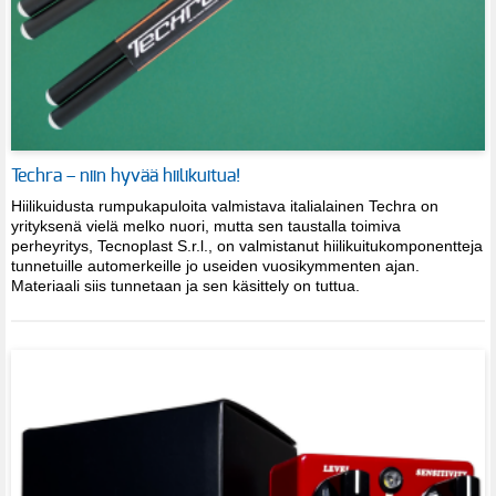
Techra – niin hyvää hiilikuitua!
Hiilikuidusta rumpukapuloita valmistava italialainen Techra on
yrityksenä vielä melko nuori, mutta sen taustalla toimiva
perheyritys, Tecnoplast S.r.l., on valmistanut hiilikuitukomponentteja
tunnetuille automerkeille jo useiden vuosikymmenten ajan.
Materiaali siis tunnetaan ja sen käsittely on tuttua.