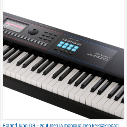
Roland Juno-D8 – edullinen ja monipuolinen keikkakiippari,