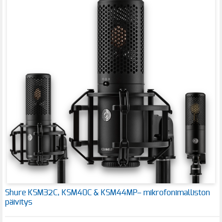
Shure KSM32C, KSM40C & KSM44MP– mikrofonimalliston
päivitys