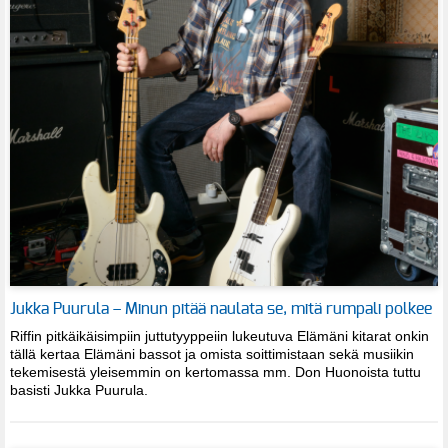
Jukka Puurula – Minun pitää naulata se, mitä rumpali polkee
Riffin pitkäikäisimpiin juttutyyppeiin lukeutuva Elämäni kitarat onkin
tällä kertaa Elämäni bassot ja omista soittimistaan sekä musiikin
tekemisestä yleisemmin on kertomassa mm. Don Huonoista tuttu
basisti Jukka Puurula.