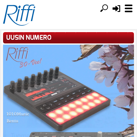
UUSIN NUMERO
Tuomas Metsberg & Jussi Liski -
Austrian Audio OC-B6 | Radial Highline |