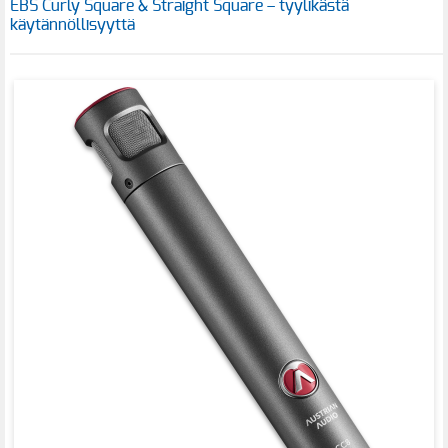
EBS Curly Square & Straight Square – tyylikästä
käytännöllisyyttä