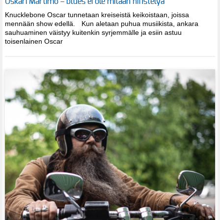
Oskari Martimo – blues ei ole mitään hifistelyä
Knucklebone Oscar tunnetaan kreiseistä keikoistaan, joissa
mennään show edellä. Kun aletaan puhua musiikista, ankara
sauhuaminen väistyy kuitenkin syrjemmälle ja esiin astuu
toisenlainen Oscar