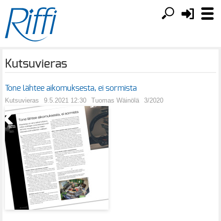
Kutsuvieras
Tone lähtee aikomuksesta, ei sormista
Kutsuvieras
9.5.2021 12:30
Tuomas Wäinölä
3/2020