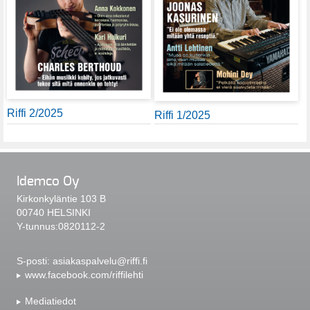
Riffi 2/2025
Riffi 1/2025
Idemco Oy
Kirkonkyläntie 103 B
00740 HELSINKI
Y-tunnus:0820112-2
S-posti:
asiakaspalvelu@riffi.fi
www.facebook.com/riffilehti
Mediatiedot