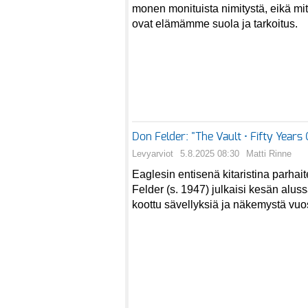
monen monituista nimitystä, eikä mi
ovat elämämme suola ja tarkoitus.
Don Felder: "The Vault • Fifty Years O
Levyarviot
5.8.2025 08:30
Matti Rinne
Eaglesin entisenä kitaristina parhai
Felder (s. 1947) julkaisi kesän aluss
koottu sävellyksiä ja näkemystä vuo