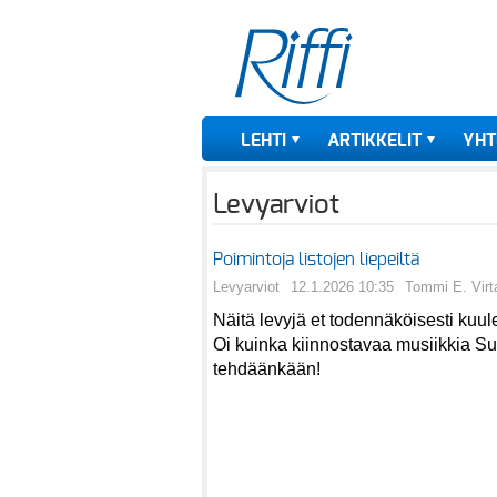
LEHTI
ARTIKKELIT
YHT
Levyarviot
Poimintoja listojen liepeiltä
Levyarviot
12.1.2026 10:35
Tommi E. Virt
Näitä levyjä et todennäköisesti kuul
Oi kuinka kiinnostavaa musiikkia 
tehdäänkään!