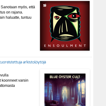
. Sanotaan myös, että
tus on rajana.
in haluatte, tuntuu
tuoreistettuja arkistolöytöjä
vulla
at koonneet varsin
attomasta