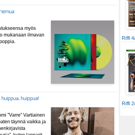
 riemua
istukseensa myös
tuo mukanaan ilmavan
Riffi 
poppia.
– huippua, huippua!
Riffi 
omi ”Varre” Vartiainen
paten täynnä vaikka ja
nenkirjavista
rja”, kuten lapparit