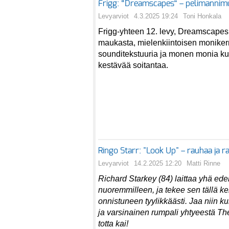
Frigg: “Dreamscapes” – pelimannimus
Levyarviot
4.3.2025 19:24
Toni Honkala
Frigg-yhteen 12. levy, Dreamscapes
maukasta, mielenkiintoisen monikerr
sounditekstuuria ja monen monia ku
kestävää soitantaa.
Ringo Starr: "Look Up" – rauhaa ja r
Levyarviot
14.2.2025 12:20
Matti Rinne
Richard Starkey (84) laittaa yhä ed
nuoremmilleen, ja tekee sen tällä ke
onnistuneen tyylikkäästi. Jaa niin k
ja varsinainen rumpali yhtyeestä Th
totta kai!