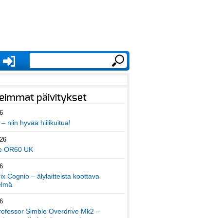
eimmat päivitykset
6
– niin hyvää hiilikuitua!
026
e OR60 UK
6
x Cognio – älylaitteista koottava
elmä
6
ofessor Simble Overdrive Mk2 –