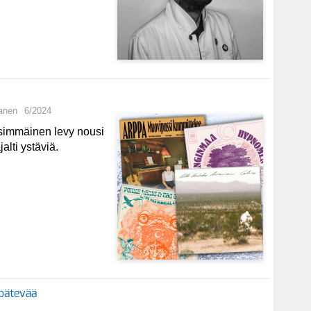
anen
6/2024
simmäinen levy nousi
alti ystäviä.
 pätevää