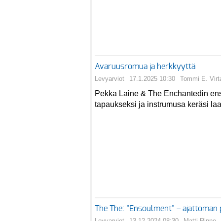
Avaruusromua ja herkkyyttä
Levyarviot
17.1.2025 10:30
Tommi E. Virt
Pekka Laine & The Enchantedin en
tapaukseksi ja instrumusa keräsi laaj
The The: "Ensoulment" – ajattoman
Levyarviot
13.12.2024 08:30
Matti Rinne