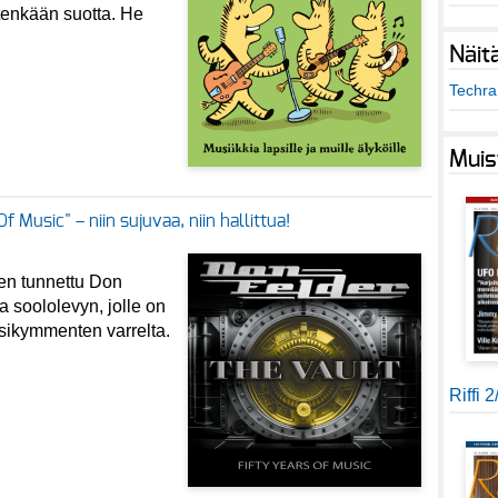
tenkään suotta. He
Näit
Techra 
Muis
f Music" – niin sujuvaa, niin hallittua!
ten tunnettu Don
a soololevyn, jolle on
sikymmenten varrelta.
Riffi 