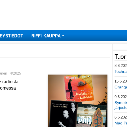
EYSTIEDOT
RIFFI-KAUPPA
Tuor
8.8.202
Techra 
anen
4/2025
15.6.2
e radiosta.
Orang
Suomessa
9.6.202
Symetri
järjest
6.6.202
Mad Pr