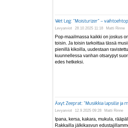
Wet Leg: "Moisturizer" – vaihtoehto
Levyarviot
28.10.2025 11:18
Matti Rinne
Pop-maailmassa kaikki on joskus 
toisin. Ja toisin tarkoittaa tässä musi
pienillä kikoilla, uudestaan ravistett
kuunnellessa vanhan otsarypyt suori
edes hetkeksi.
Äxyt Zeeprat: "Musiikkia lapsille ja 
Levyarviot
12.9.2025 09:28
Matti Rinne
Ipana, kersa, kakara, mukula, rääp
Rakkailla jälkikasvun edustajillamm