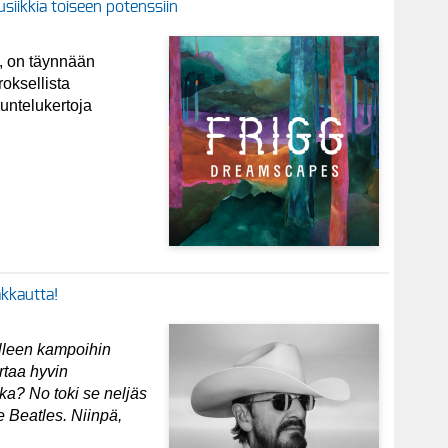
iikkia toiseen potenssiin
, on täynnään
oksellista
untelukertoja
akkautta!
elleen kampoihin
rtaa hyvin
uka? No toki se neljäs
e Beatles. Niinpä,