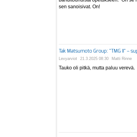
sen sanoisivat. On!
Tak Matsumoto Group: "TMG II" – su
Levyarviot
21.3.2025 08:30
Matti Rinne
Tauko oli pitkä, mutta paluu verevä.