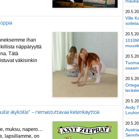
maukas
20.5.2
Ville K
poppia
soiteta
20.5.2
onneksemme ihan
1010Mu
muusik
ikillista näppäryyttä
una. Tätä
20.5.2
stuvat väkisinkin
Tuomas
osaami
20.5.2
Ortega
teräski
20.5.2
Andy T
muille älyköille" – riemastuttavaa kielenkäyttöä
Louhivu
20.5.2
äle, muksu, napero…
Austri
Sennhe
e, lapsillamme, on