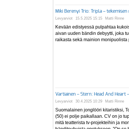
Miki Berenyi Trio: Tripla – tekemisen
Levyarviot
15.5.2025 15:15
Matti Rinne
Kevään edistyessä pulpahtaa kuko
aivan uuden bändin debyytti, joka 
raikasta sekä mainion monipuolista 
Vartiainen – Stern: Head And Heart 
Levyarviot
30.4.2025 10:29
Matti Rinne
Suomalainen jonglööri kitaristiksi, T
(50) ei polje paikallaan. CV on jo tu
mitä teatterista tv-projekteihin ja mo
bänditouhuista opetukseen. ”On se hu