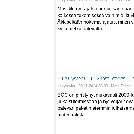
Musiikki on rajaton riemu, sanotaan
kaikessa tekemisessä vain mielikuvi
Äkkiseltään hokema, ajatus, miten va
kyllä melko pätevältä.
Blue Öyster Cult: "Ghost Stories" – 
Levyarviot
20.11.2024 08:30
Matti Rinne
BÖC on piristynyt mukavasti 2000-lu
julkaisutoimissaan ja nyt veijarit ov
pätevän paketin aiemmin julkaisem
materiaalista.