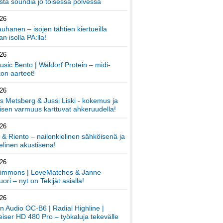
ta soundia jo toisessa polvessa
026
auhanen – isojen tähtien kiertueilla
an isolla PA:lla!
026
sic Bento | Waldorf Protein – midi-
on aarteet!
026
 Metsberg & Jussi Liski - kokemus ja
sen varmuus karttuvat ahkeruudella!
026
 & Riento – nailonkielinen sähköisenä ja
elinen akustisena!
026
immons | LoveMatches & Janne
ori – nyt on Tekijät asialla!
026
an Audio OC-B6 | Radial Highline |
iser HD 480 Pro – työkaluja tekevälle