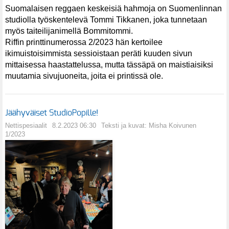
Suomalaisen reggaen keskeisiä hahmoja on Suomenlinnan
studiolla työskentelevä Tommi Tikkanen, joka tunnetaan
myös taiteilijanimellä Bommitommi.
Riffin printtinumerossa 2/2023 hän kertoilee
ikimuistoisimmista sessioistaan peräti kuuden sivun
mittaisessa haastattelussa, mutta tässäpä on maistiaisiksi
muutamia sivujuoneita, joita ei printissä ole.
Jäähyväiset StudioPopille!
Nettispesiaalit
8.2.2023 06:30
Teksti ja kuvat: Misha Koivunen
1/2023