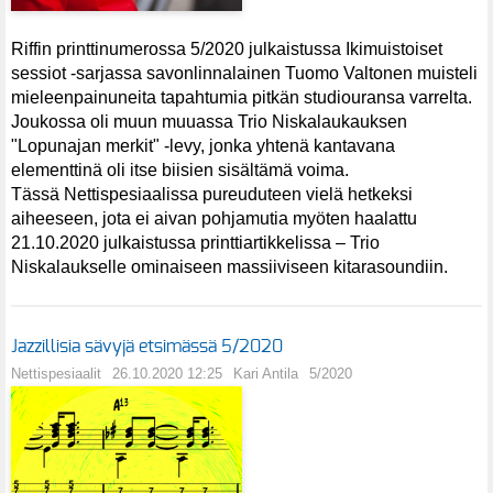
Riffin printtinumerossa 5/2020 julkaistussa Ikimuistoiset
sessiot -sarjassa savonlinnalainen Tuomo Valtonen muisteli
mieleenpainuneita tapahtumia pitkän studiouransa varrelta.
Joukossa oli muun muuassa Trio Niskalaukauksen
"Lopunajan merkit" -levy, jonka yhtenä kantavana
elementtinä oli itse biisien sisältämä voima.
Tässä Nettispesiaalissa pureuduteen vielä hetkeksi
aiheeseen, jota ei aivan pohjamutia myöten haalattu
21.10.2020 julkaistussa printtiartikkelissa – Trio
Niskalaukselle ominaiseen massiiviseen kitarasoundiin.
Jazzillisia sävyjä etsimässä 5/2020
Nettispesiaalit
26.10.2020 12:25
Kari Antila
5/2020