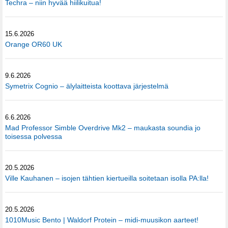
Techra – niin hyvää hiilikuitua!
15.6.2026
Orange OR60 UK
9.6.2026
Symetrix Cognio – älylaitteista koottava järjestelmä
6.6.2026
Mad Professor Simble Overdrive Mk2 – maukasta soundia jo
toisessa polvessa
20.5.2026
Ville Kauhanen – isojen tähtien kiertueilla soitetaan isolla PA:lla!
20.5.2026
1010Music Bento | Waldorf Protein – midi-muusikon aarteet!