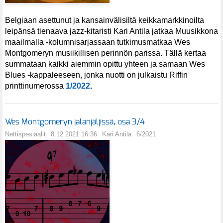
Belgiaan asettunut ja kansainvälisiltä keikkamarkkinoilta
leipänsä tienaava jazz-kitaristi Kari Antila jatkaa Muusikkona
maailmalla -kolumnisarjassaan tutkimusmatkaa Wes
Montgomeryn musiikillisen perinnön parissa. Tällä kertaa
summataan kaikki aiemmin opittu yhteen ja samaan Wes
Blues -kappaleeseen, jonka nuotti on julkaistu Riffin
printtinumerossa
1/2022
.
Wes Montgomeryn jalanjäljissä, osa 3/4
Nettispesiaalit
8.12.2021 16:36
Kari Antila
6/2021