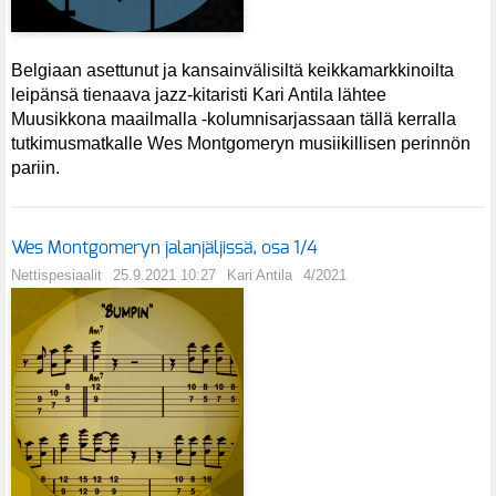
Belgiaan asettunut ja kansainvälisiltä keikkamarkkinoilta
leipänsä tienaava jazz-kitaristi Kari Antila lähtee
Muusikkona maailmalla -kolumnisarjassaan tällä kerralla
tutkimusmatkalle Wes Montgomeryn musiikillisen perinnön
pariin.
Wes Montgomeryn jalanjäljissä, osa 1/4
Nettispesiaalit
25.9.2021 10:27
Kari Antila
4/2021