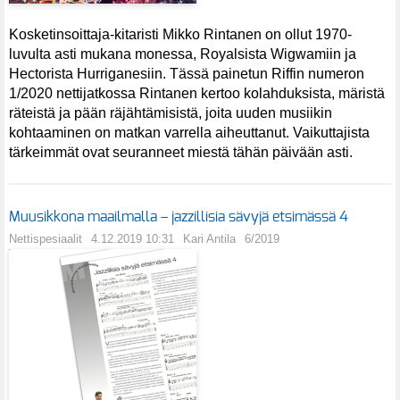
Kosketinsoittaja-kitaristi Mikko Rintanen on ollut 1970-
luvulta asti mukana monessa, Royalsista Wigwamiin ja
Hectorista Hurriganesiin. Tässä painetun Riffin numeron
1/2020 nettijatkossa Rintanen kertoo kolahduksista, märistä
räteistä ja pään räjähtämisistä, joita uuden musiikin
kohtaaminen on matkan varrella aiheuttanut. Vaikuttajista
tärkeimmät ovat seuranneet miestä tähän päivään asti.
Muusikkona maailmalla – jazzillisia sävyjä etsimässä 4
Nettispesiaalit
4.12.2019 10:31
Kari Antila
6/2019