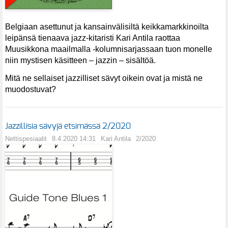
Belgiaan asettunut ja kansainvälisiltä keikkamarkkinoilta
leipänsä tienaava jazz-kitaristi Kari Antila raottaa
Muusikkona maailmalla -kolumnisarjassaan tuon monelle
niin mystisen käsitteen – jazzin – sisältöä.
Mitä ne sellaiset jazzilliset sävyt oikein ovat ja mistä ne
muodostuvat?
Jazzillisia sävyjä etsimässä 2/2020
Nettispesiaalit
8.4.2020 14:31
Kari Antila
2/2020