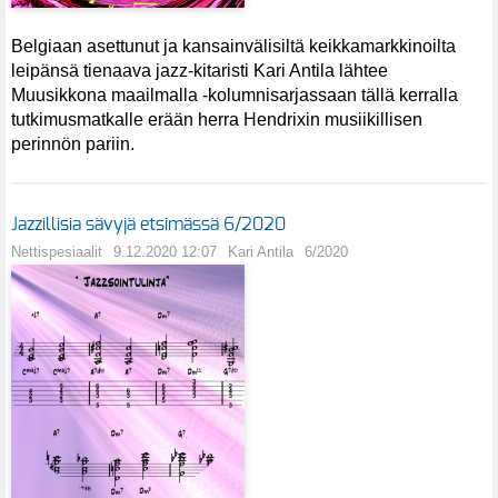
Belgiaan asettunut ja kansainvälisiltä keikkamarkkinoilta
leipänsä tienaava jazz-kitaristi Kari Antila lähtee
Muusikkona maailmalla -kolumnisarjassaan tällä kerralla
tutkimusmatkalle erään herra Hendrixin musiikillisen
perinnön pariin.
Jazzillisia sävyjä etsimässä 6/2020
Nettispesiaalit
9.12.2020 12:07
Kari Antila
6/2020