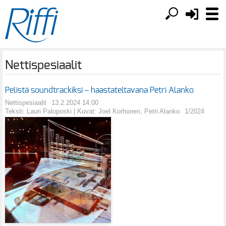
Nettispesiaalit
Pelistä soundtrackiksi – haastateltavana Petri Alanko
Nettispesiaalit
13.2.2024 14:00
Teksti: Lauri Paloposki | Kuvat: Joel Korhonen, Petri Alanko
1/2024