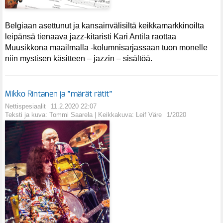
Belgiaan asettunut ja kansainvälisiltä keikkamarkkinoilta
leipänsä tienaava jazz-kitaristi Kari Antila raottaa
Muusikkona maailmalla -kolumnisarjassaan tuon monelle
niin mystisen käsitteen – jazzin – sisältöä.
Mikko Rintanen ja ”märät rätit”
Nettispesiaalit
11.2.2020 22:07
Teksti ja kuva: Tommi Saarela | Keikkakuva: Leif Väre
1/2020