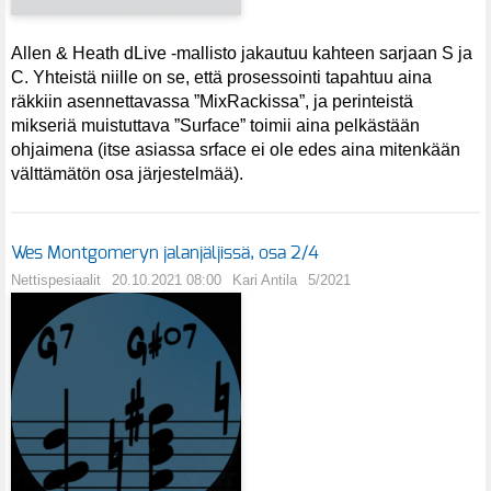
Allen & Heath dLive -mallisto jakautuu kahteen sarjaan S ja
C. Yhteistä niille on se, että prosessointi tapahtuu aina
räkkiin asennettavassa ”MixRackissa”, ja perinteistä
mikseriä muistuttava ”Surface” toimii aina pelkästään
ohjaimena (itse asiassa srface ei ole edes aina mitenkään
välttämätön osa järjestelmää).
Wes Montgomeryn jalanjäljissä, osa 2/4
Nettispesiaalit
20.10.2021 08:00
Kari Antila
5/2021