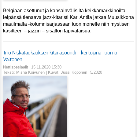
Belgiaan asettunut ja kansainvälisiltä keikkamarkkinoilta
leipänsä tienaava jazz-kitaristi Kari Antila jatkaa Muusikkona
maailmalla -kolumnisarjassaan tuon monelle niin mystisen
käsitteen – jazzin – sisällön läpivalaisua.
Trio Niskalaukauksen kitarasoundi – kertojana Tuomo
Valtonen
Nettispesiaalit
15.11.2020 15:30
Teksti: Misha Koivunen | Kuvat: Jussi Koponen
5/2020