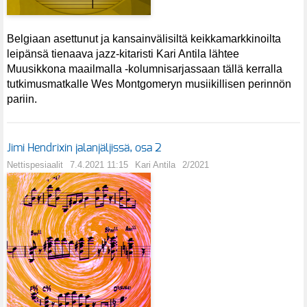
Belgiaan asettunut ja kansainvälisiltä keikkamarkkinoilta
leipänsä tienaava jazz-kitaristi Kari Antila lähtee
Muusikkona maailmalla -kolumnisarjassaan tällä kerralla
tutkimusmatkalle Wes Montgomeryn musiikillisen perinnön
pariin.
Jimi Hendrixin jalanjäljissä, osa 2
Nettispesiaalit
7.4.2021 11:15
Kari Antila
2/2021