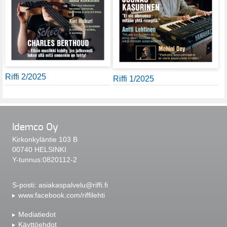
Riffi 2/2025
Riffi 1/2025
Idemco Oy
Kirkonkyläntie 103 B
00740 HELSINKI
Y-tunnus:0820112-2
S-posti:
asiakaspalvelu@riffi.fi
www.facebook.com/riffilehti
Mediatiedot
Käyttöehdot