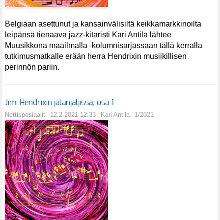
Belgiaan asettunut ja kansainvälisiltä keikkamarkkinoilta
leipänsä tienaava jazz-kitaristi Kari Antila lähtee
Muusikkona maailmalla -kolumnisarjassaan tällä kerralla
tutkimusmatkalle erään herra Hendrixin musiikillisen
perinnön pariin.
Jimi Hendrixin jalanjäljissä, osa 1
Nettispesiaalit
12.2.2021 12:33
Kari Antila
1/2021