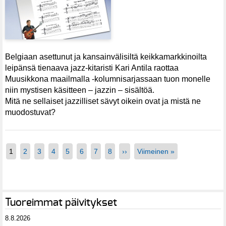
Belgiaan asettunut ja kansainvälisiltä keikkamarkkinoilta
leipänsä tienaava jazz-kitaristi Kari Antila raottaa
Muusikkona maailmalla -kolumnisarjassaan tuon monelle
niin mystisen käsitteen – jazzin – sisältöä.
Mitä ne sellaiset jazzilliset sävyt oikein ovat ja mistä ne
muodostuvat?
1
2
3
4
5
6
7
8
››
Viimeinen »
Tuoreimmat päivitykset
8.8.2026