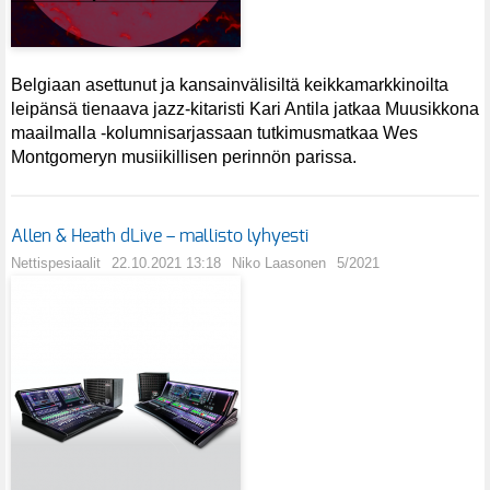
Belgiaan asettunut ja kansainvälisiltä keikkamarkkinoilta
leipänsä tienaava jazz-kitaristi Kari Antila jatkaa Muusikkona
maailmalla -kolumnisarjassaan tutkimusmatkaa Wes
Montgomeryn musiikillisen perinnön parissa.
Allen & Heath dLive – mallisto lyhyesti
Nettispesiaalit
22.10.2021 13:18
Niko Laasonen
5/2021