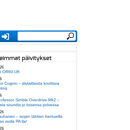
eimmat päivitykset
026
e OR60 UK
6
x Cognio – älylaitteista koottava
elmä
6
ofessor Simble Overdrive Mk2 –
ta soundia jo toisessa polvessa
026
auhanen – isojen tähtien kiertueilla
an isolla PA:lla!
026