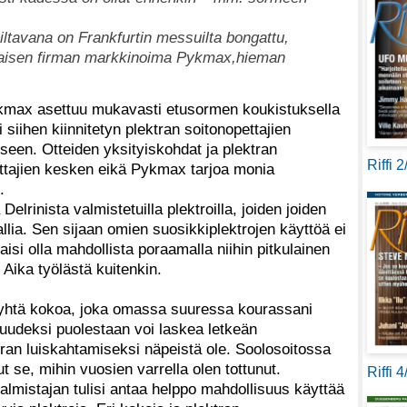
ailtavana on Frankfurtin messuilta bongattu,
alaisen firman markkinoima Pykmax,hieman
kmax asettuu mukavasti etusormen koukistuksella
 siihen kiinnitetyn plektran soitonopettajien
een. Otteiden yksityiskohdat ja plektran
Riffi 
ittajien kesken eikä Pykmax tarjoa monia
.
elrinista valmistetuilla plektroilla, joiden joiden
llia. Sen sijaan omien suosikkiplektrojen käyttöä ei
aisi olla mahdollista poraamalla niihin pitkulainen
 Aika työlästä kuitenkin.
 yhtä kokoa, joka omassa suuressa kourassani
suudeksi puolestaan voi laskea letkeän
an luiskahtamiseksi näpeistä ole. Soolosoitossa
t se, mihin vuosien varrella olen tottunut.
Riffi 
valmistajan tulisi antaa helppo mahdollisuus käyttää