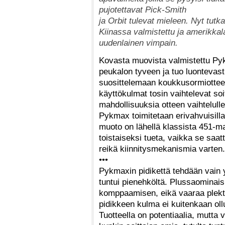
pujotettavat Pick-Smith
ja Orbit tulevat mieleen. Nyt tutk
Kiinassa valmistettu ja amerikk
uudenlainen vimpain.
Kovasta muovista valmistettu Py
peukalon tyveen ja tuo luontevasti
suosittelemaan koukkusormiottees
käyttökulmat tosin vaihtelevat so
mahdollisuuksia otteen vaihtelulle
Pykmax toimitetaan erivahvuisilla D
muoto on lähellä klassista 451-ma
toistaiseksi tueta, vaikka se saatt
reikä kiinnitysmekanismia varten.
•••
Pykmaxin pidikettä tehdään vain
tuntui pienehköltä. Plussaominai
komppaamisen, eikä vaaraa plektr
pidikkeen kulma ei kuitenkaan ollu
Tuotteella on potentiaalia, mutta 