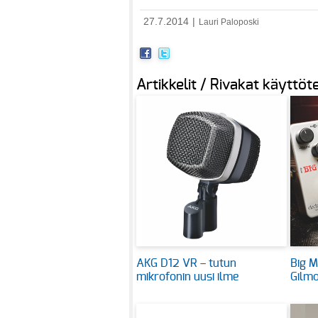
27.7.2014
|
Lauri Paloposki
Artikkelit / Rivakat käyttöte
AKG D12 VR – tutun
Big M
mikrofonin uusi ilme
Gilmo