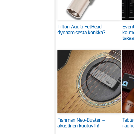
Triton Audio FetHead –
Event
dynaamisesta konkka?
kolm
takaa
Fishman Neo-Buster –
Table
akustinen kuuluviin!
rauho