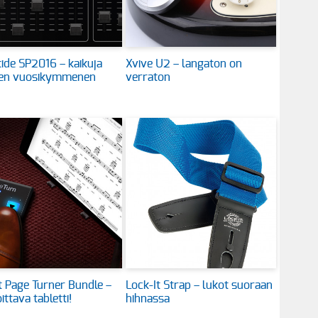
ide SP2016 – kaikuja
Xvive U2 – langaton on
en vuosikymmenen
verraton
t Page Turner Bundle –
Lock-It Strap – lukot suoraan
ittava tabletti!
hihnassa