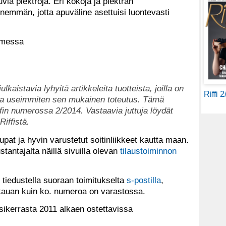
uvia plektroja. Eri kokoja ja plektran
enemmän, jotta apuväline asettuisi luontevasti
omessa
ulkaistavia lyhyitä artikkeleita tuotteista, joilla on
Riffi 
 ja useimmiten sen mukainen toteutus. Tämä
ffin numerossa 2/2014. Vastaavia juttuja löydät
Riffistä.
aupat ja hyvin varustetut soitinliikkeet kautta maan.
tantajalta näillä sivuilla olevan
tilaustoiminnon
 tiedustella suoraan toimitukselta
s-postilla
,
 kauan kuin ko. numeroa on varastossa.
sikerrasta 2011 alkaen ostettavissa