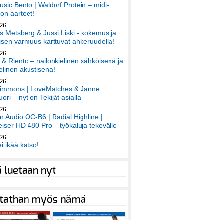
sic Bento | Waldorf Protein – midi-
on aarteet!
026
 Metsberg & Jussi Liski - kokemus ja
sen varmuus karttuvat ahkeruudella!
026
 & Riento – nailonkielinen sähköisenä ja
elinen akustisena!
026
immons | LoveMatches & Janne
ori – nyt on Tekijät asialla!
026
an Audio OC-B6 | Radial Highline |
iser HD 480 Pro – työkaluja tekevälle
026
ei ikää katso!
ä luetaan nyt
tathan myös nämä