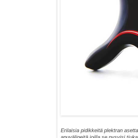
Erilaisia pidikkeitä plektran ase
apuvälineitä joilla se pysyisi ti