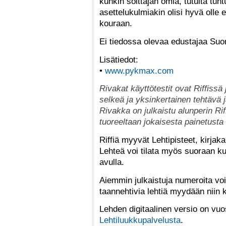
kunkin soittajan omia, tutulta tunt
asettelukulmiakin olisi hyvä olle 
kouraan.
Ei tiedossa olevaa edustajaa Su
Lisätiedot:
•
www.pykmax.com
Rivakat käyttötestit ovat Riffissä j
selkeä ja yksinkertainen tehtävä
Rivakka on julkaistu alunperin Ri
tuoreeltaan jokaisesta painetusta 
Riffiä myyvät Lehtipisteet, kirjak
Lehteä voi tilata myös suoraan kus
avulla.
Aiemmin julkaistuja numeroita voi
taannehtivia lehtiä myydään niin
Lehden digitaalinen versio on vuo
Lehtiluukkupalvelusta
.