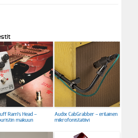
stit
uff Ram’s Head –
Audix CabGrabber – erilainen
uristin makuun
mikrofonistatiivi