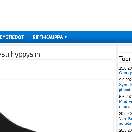
EYSTIEDOT
RIFFI-KAUPPA
sti hyppysiin
Tuor
15.6.2
Orang
9.6.202
Symetri
järjest
6.6.202
Mad Pr
maukas
20.5.2
Ville K
soiteta
20.5.2