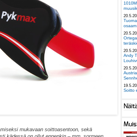
1010Mu
muusik
20.5.2
Tuomas
osaami
20.5.2
Ortega
teräski
20.5.2
Andy T
Louhivu
20.5.2
Austri
Sennhe
19.5.2
Soitto 
Näit
Muis
ttamiseksi mukavaan soittoasentoon, sekä
ukasti kädessä on ollut ennenkin – mm. sormeen