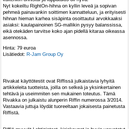
Nyt kokeiltu RightOn-hihna on kyllin leveä ja sopivan
pehmeä painavankin soittimen kannatteluun, ja erityisesti
hihnan hieman karhea sisäpinta osoittautui arvokkaaksi
asiaksi: kaulapainoinen SG-mallikin pysyy balanssissa,
eikä otekäden tarvitse koko ajan pidellä kitaraa oikeassa
asennossa.
Hinta: 79 euroa
Lisätiedot:
R-Jam Group Oy
Rivakat käyttötestit ovat Riffissä julkaistavia lyhyitä
artikkeleita tuotteista, joilla on selkeä ja yksinkertainen
tehtävä ja useimmiten sen mukainen toteutus. Tämä
Rivakka on julkaistu alunperin Riffin numerossa 3/2014.
Vastaavia juttuja löydät tuoreeltaan jokaisesta painetusta
Riffistä.