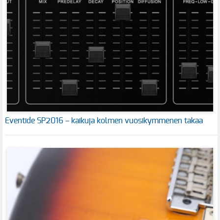
Eventide SP2016 – kaikuja kolmen vuosikymmenen takaa