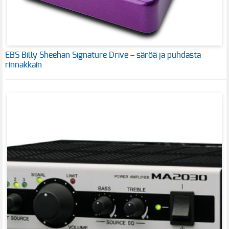
EBS Billy Sheehan Signature Drive – säröä ja puhdasta
rinnakkain