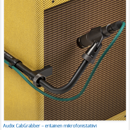
Audix CabGrabber – erilainen mikrofonistatiivi