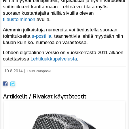
Riffiä myyvät Lehtipisteet, kirjakaupat ja hyvin varustetut
soitinliikkeet kautta maan. Lehteä voi tilata myös
suoraan kustantajalta näillä sivuilla olevan
tilaustoiminnon
avulla.
Aiemmin julkaistuja numeroita voi tiedustella suoraan
toimitukselta
s-postilla
, taannehtivia lehtiä myydään niin
kauan kuin ko. numeroa on varastossa.
Lehden digitaalinen versio on vuosikerrasta 2011 alkaen
ostettavissa
Lehtiluukkupalvelusta
.
10.8.2014
|
Lauri Paloposki
Artikkelit / Rivakat käyttötestit