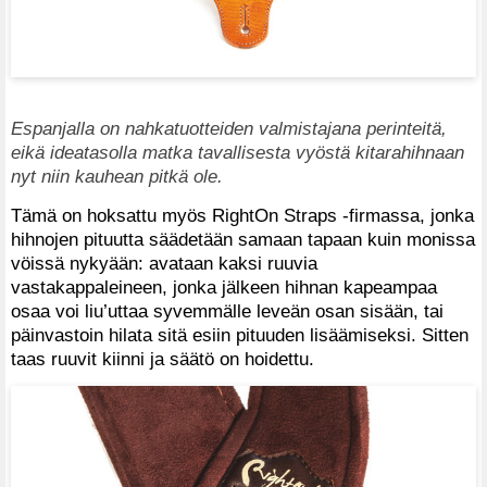
Espanjalla on nahkatuotteiden valmistajana perinteitä,
eikä ideatasolla matka tavallisesta vyöstä kitarahihnaan
nyt niin kauhean pitkä ole.
Tämä on hoksattu myös RightOn Straps -firmassa, jonka
hihnojen pituutta säädetään samaan tapaan kuin monissa
vöissä nykyään: avataan kaksi ruuvia
vastakappaleineen, jonka jälkeen hihnan kapeampaa
osaa voi liu’uttaa syvemmälle leveän osan sisään, tai
päinvastoin hilata sitä esiin pituuden lisäämiseksi. Sitten
taas ruuvit kiinni ja säätö on hoidettu.