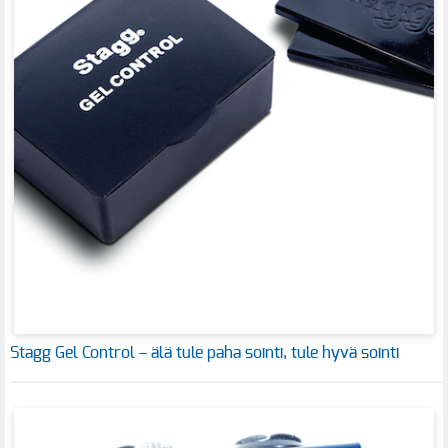
Stagg Gel Control – älä tule paha sointi, tule hyvä sointi