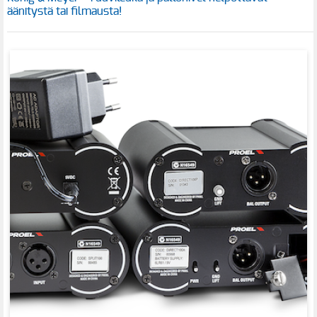
äänitystä tai filmausta!