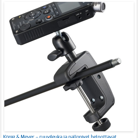
König & Meyer – ruuvileuka ja pallonivel helpottavat