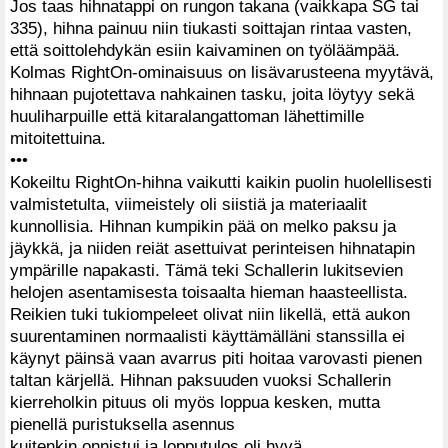
Jos taas hihnatappi on rungon takana (vaikkapa SG tai
335), hihna painuu niin tiukasti soittajan rintaa vasten,
että soittolehdykän esiin kaivaminen on työläämpää.
Kolmas RightOn-ominaisuus on lisävarusteena myytävä,
hihnaan pujotettava nahkainen tasku, joita löytyy sekä
huuliharpuille että kitaralangattoman lähettimille
mitoitettuina.
•••
Kokeiltu RightOn-hihna vaikutti kaikin puolin huolellisesti
valmistetulta, viimeistely oli siistiä ja materiaalit
kunnollisia. Hihnan kumpikin pää on melko paksu ja
jäykkä, ja niiden reiät asettuivat perinteisen hihnatapin
ympärille napakasti. Tämä teki Schallerin lukitsevien
helojen asentamisesta toisaalta hieman haasteellista.
Reikien tuki tukiompeleet olivat niin likellä, että aukon
suurentaminen normaalisti käyttämälläni stanssilla ei
käynyt päinsä vaan avarrus piti hoitaa varovasti pienen
taltan kärjellä. Hihnan paksuuden vuoksi Schallerin
kierreholkin pituus oli myös loppua kesken, mutta
pienellä puristuksella asennus
kuitenkin onnistui ja lopputulos oli hyvä.