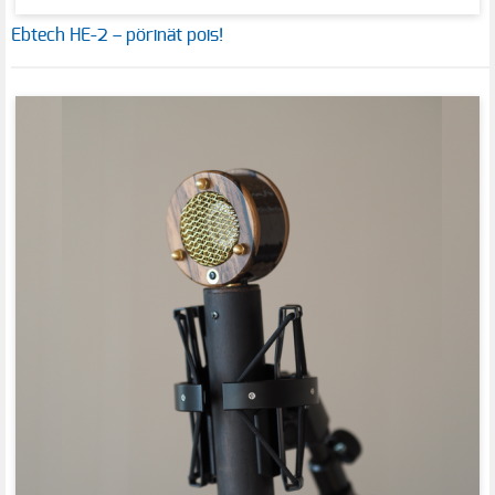
Ebtech HE-2 – pörinät pois!