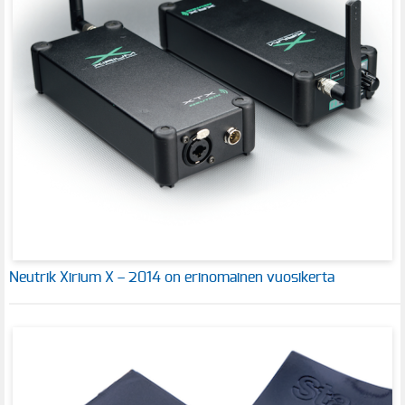
Neutrik Xirium X – 2014 on erinomainen vuosikerta