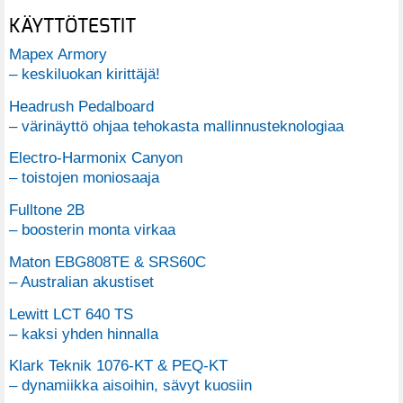
KÄYTTÖTESTIT
Mapex Armory
– keskiluokan kirittäjä!
Headrush Pedalboard
– värinäyttö ohjaa tehokasta mallinnusteknologiaa
Electro-Harmonix Canyon
– toistojen moniosaaja
Fulltone 2B
– boosterin monta virkaa
Maton EBG808TE & SRS60C
– Australian akustiset
Lewitt LCT 640 TS
– kaksi yhden hinnalla
Klark Teknik 1076-KT & PEQ-KT
– dynamiikka aisoihin, sävyt kuosiin