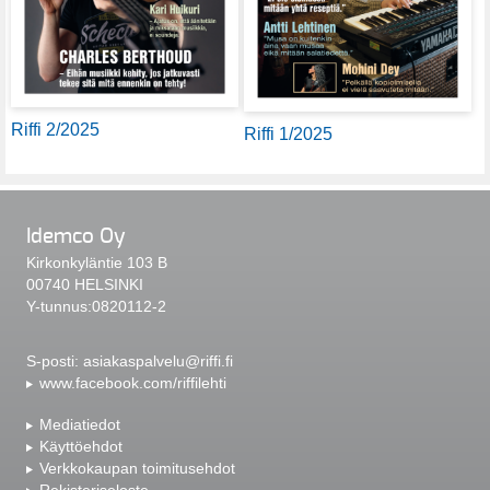
Riffi 2/2025
Riffi 1/2025
Idemco Oy
Kirkonkyläntie 103 B
00740 HELSINKI
Y-tunnus:0820112-2
S-posti:
asiakaspalvelu@riffi.fi
www.facebook.com/riffilehti
Mediatiedot
Käyttöehdot
Verkkokaupan toimitusehdot
Rekisteriseloste