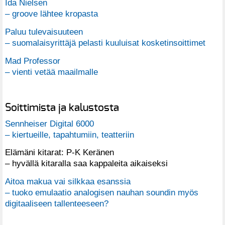
Ida Nielsen
– groove lähtee kropasta
Paluu tulevaisuuteen
– suomalaisyrittäjä pelasti kuuluisat kosketinsoittimet
Mad Professor
– vienti vetää maailmalle
Soittimista ja kalustosta
Sennheiser Digital 6000
– kiertueille, tapahtumiin, teatteriin
Elämäni kitarat: P-K Keränen
– hyvällä kitaralla saa kappaleita aikaiseksi
Aitoa makua vai silkkaa esanssia
– tuoko emulaatio analogisen nauhan soundin myös
digitaaliseen tallenteeseen?