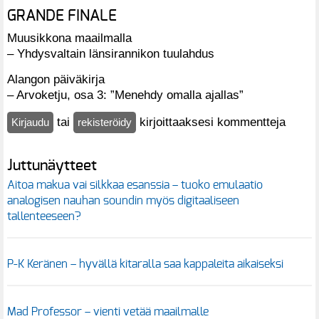
GRANDE FINALE
Muusikkona maailmalla
– Yhdysvaltain länsirannikon tuulahdus
Alangon päiväkirja
– Arvoketju, osa 3: ”Menehdy omalla ajallas”
tai
kirjoittaaksesi kommentteja
Kirjaudu
rekisteröidy
Juttunäytteet
Aitoa makua vai silkkaa esanssia – tuoko emulaatio
analogisen nauhan soundin myös digitaaliseen
tallenteeseen?
P-K Keränen – hyvällä kitaralla saa kappaleita aikaiseksi
Mad Professor – vienti vetää maailmalle