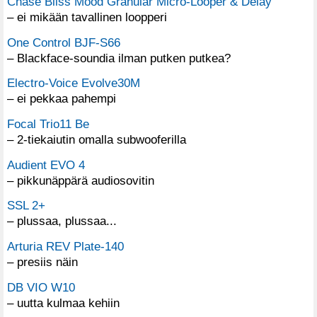
Chase Bliss Mood Granular Micro-Looper & Delay
– ei mikään tavallinen loopperi
One Control BJF-S66
– Blackface-soundia ilman putken putkea?
Electro-Voice Evolve30M
– ei pekkaa pahempi
Focal Trio11 Be
– 2-tiekaiutin omalla subwooferilla
Audient EVO 4
– pikkunäppärä audiosovitin
SSL 2+
– plussaa, plussaa...
Arturia REV Plate-140
– presiis näin
DB VIO W10
– uutta kulmaa kehiin