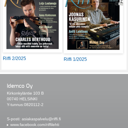
Riffi 2/2025
Riffi 1/2025
Idemco Oy
Kirkonkyläntie 103 B
00740 HELSINKI
Y-tunnus:0820112-2
S-posti:
asiakaspalvelu@riffi.fi
www.facebook.com/riffilehti