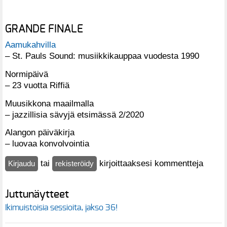
GRANDE FINALE
Aamukahvilla
– St. Pauls Sound: musiikkikauppaa vuodesta 1990
Normipäivä
– 23 vuotta Riffiä
Muusikkona maailmalla
– jazzillisia sävyjä etsimässä 2/2020
Alangon päiväkirja
– luovaa konvolvointia
tai
kirjoittaaksesi kommentteja
Kirjaudu
rekisteröidy
Juttunäytteet
Ikimuistoisia sessioita, jakso 36!