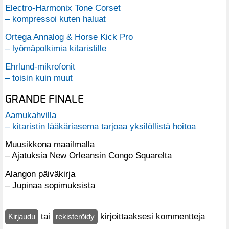
Electro-Harmonix Tone Corset
– kompressoi kuten haluat
Ortega Annalog & Horse Kick Pro
– lyömäpolkimia kitaristille
Ehrlund-mikrofonit
– toisin kuin muut
GRANDE FINALE
Aamukahvilla
– kitaristin lääkäriasema tarjoaa yksilöllistä hoitoa
Muusikkona maailmalla
– Ajatuksia New Orleansin Congo Squarelta
Alangon päiväkirja
– Jupinaa sopimuksista
tai
kirjoittaaksesi kommentteja
Kirjaudu
rekisteröidy