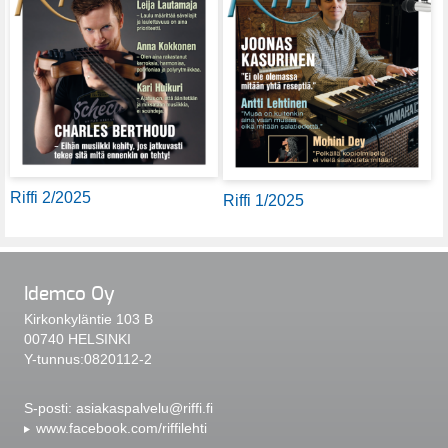
Riffi 2/2025
Riffi 1/2025
Idemco Oy
Kirkonkyläntie 103 B
00740 HELSINKI
Y-tunnus:0820112-2
S-posti:
asiakaspalvelu@riffi.fi
www.facebook.com/riffilehti