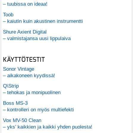
– tuubissa on ideaa!
Toob
– kaiutin kuin akustinen instrumentti
Shure Axient Digital
– valmistajansa uusi lippulaiva
KÄYTTÖTESTIT
Sonor Vintage
– aikakoneen kyydissä!
Q\Strip
– tehokas ja monipuolinen
Boss MS-3
– kontrolleri on myös multiefekti
Vox MV-50 Clean
– yks’ kaikkien ja kaikki yhden puolesta!