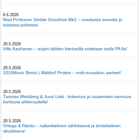
6.6.2026
Mad Professor Simble Overdrive Mk2 – maukasta soundia jo
toisessa polvessa
20.5.2026
Ville Kauhanen – isojen tähtien kiertueilla soitetaan isolla PA:lla!
20.5.2026
1010Music Bento | Waldorf Protein – midi-muusikon aarteet!
20.5.2026
Tuomas Metsberg & Jussi Liski - kokemus ja osaamisen varmuus
karttuvat ahkeruudella!
20.5.2026
Ortega & Riento – nailonkielinen sähköisenä ja teräskielinen
akustisena!