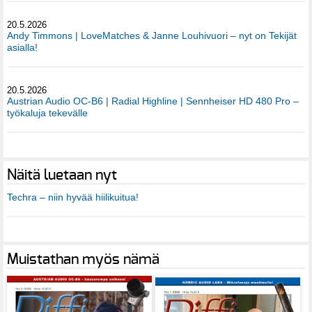
20.5.2026
Andy Timmons | LoveMatches & Janne Louhivuori – nyt on Tekijät
asialla!
20.5.2026
Austrian Audio OC-B6 | Radial Highline | Sennheiser HD 480 Pro –
työkaluja tekevälle
Näitä luetaan nyt
Techra – niin hyvää hiilikuitua!
Muistathan myös nämä