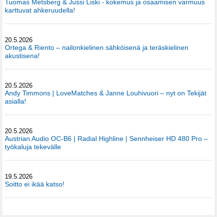
Tuomas Metsberg & Jussi Liski - kokemus ja osaamisen varmuus
karttuvat ahkeruudella!
20.5.2026
Ortega & Riento – nailonkielinen sähköisenä ja teräskielinen
akustisena!
20.5.2026
Andy Timmons | LoveMatches & Janne Louhivuori – nyt on Tekijät
asialla!
20.5.2026
Austrian Audio OC-B6 | Radial Highline | Sennheiser HD 480 Pro –
työkaluja tekevälle
19.5.2026
Soitto ei ikää katso!