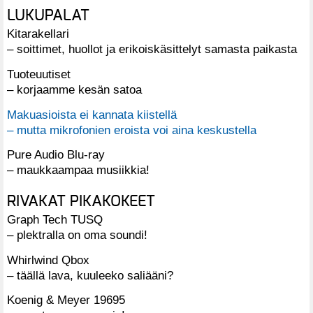
LUKUPALAT
Kitarakellari
– soittimet, huollot ja erikoiskäsittelyt samasta paikasta
Tuoteuutiset
– korjaamme kesän satoa
Makuasioista ei kannata kiistellä
– mutta mikrofonien eroista voi aina keskustella
Pure Audio Blu-ray
– maukkaampaa musiikkia!
RIVAKAT PIKAKOKEET
Graph Tech TUSQ
– plektralla on oma soundi!
Whirlwind Qbox
– täällä lava, kuuleeko saliääni?
Koenig & Meyer 19695