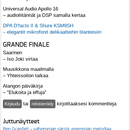
Universal Audio Apollo 16
– audioliitännät ja DSP samalla kertaa
DPA D’facto II & Shure KSM9SH
– elegantit mikrofonit delikaatteihin tilanteisiin
GRANDE FINALE
Saarinen
– Iso Joki virtaa
Muusikkona maailmalla
– Yhteissoiton taikaa
Alangon päiväkirja
– ”Elukoita ja effuja”
tai
kirjoittaaksesi kommentteja
Kirjaudu
rekisteröidy
Juttunäytteet
Ben Granfelt – vähemmän säröä, enemmän melodiaa