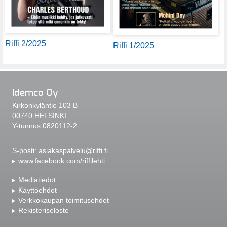
Riffi 2/2025
Riffi 1/2025
Idemco Oy
Kirkonkyläntie 103 B
00740 HELSINKI
Y-tunnus:0820112-2
S-posti:
asiakaspalvelu@riffi.fi
www.facebook.com/riffilehti
Mediatiedot
Käyttöehdot
Verkkokaupan toimitusehdot
Rekisteriseloste