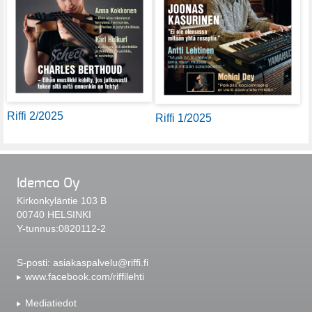
Riffi 2/2025
Riffi 1/2025
Idemco Oy
Kirkonkyläntie 103 B
00740 HELSINKI
Y-tunnus:0820112-2
S-posti:
asiakaspalvelu@riffi.fi
www.facebook.com/riffilehti
Mediatiedot