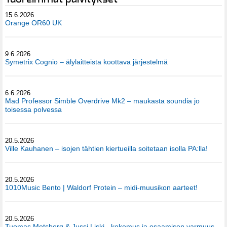
15.6.2026
Orange OR60 UK
9.6.2026
Symetrix Cognio – älylaitteista koottava järjestelmä
6.6.2026
Mad Professor Simble Overdrive Mk2 – maukasta soundia jo
toisessa polvessa
20.5.2026
Ville Kauhanen – isojen tähtien kiertueilla soitetaan isolla PA:lla!
20.5.2026
1010Music Bento | Waldorf Protein – midi-muusikon aarteet!
20.5.2026
Tuomas Metsberg & Jussi Liski - kokemus ja osaamisen varmuus