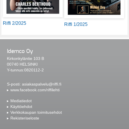
Riffi 2/2025
Riffi 1/2025
Idemco Oy
Kirkonkyläntie 103 B
00740 HELSINKI
Y-tunnus:0820112-2
S-posti:
asiakaspalvelu@riffi.fi
www.facebook.com/riffilehti
Mediatiedot
Käyttöehdot
Verkkokaupan toimitusehdot
Rekisteriseloste