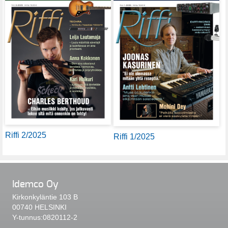
Riffi 2/2025
Riffi 1/2025
Idemco Oy
Kirkonkyläntie 103 B
00740 HELSINKI
Y-tunnus:0820112-2