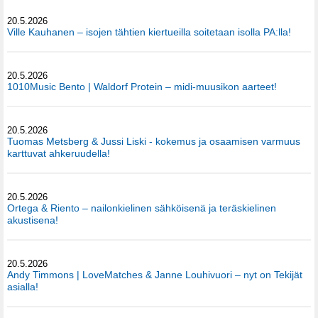
20.5.2026
Ville Kauhanen – isojen tähtien kiertueilla soitetaan isolla PA:lla!
20.5.2026
1010Music Bento | Waldorf Protein – midi-muusikon aarteet!
20.5.2026
Tuomas Metsberg & Jussi Liski - kokemus ja osaamisen varmuus
karttuvat ahkeruudella!
20.5.2026
Ortega & Riento – nailonkielinen sähköisenä ja teräskielinen
akustisena!
20.5.2026
Andy Timmons | LoveMatches & Janne Louhivuori – nyt on Tekijät
asialla!