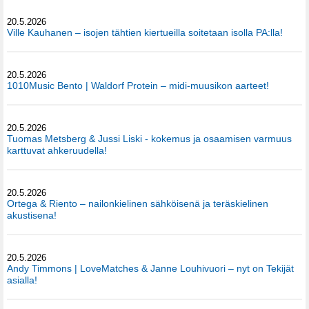
20.5.2026
Ville Kauhanen – isojen tähtien kiertueilla soitetaan isolla PA:lla!
20.5.2026
1010Music Bento | Waldorf Protein – midi-muusikon aarteet!
20.5.2026
Tuomas Metsberg & Jussi Liski - kokemus ja osaamisen varmuus
karttuvat ahkeruudella!
20.5.2026
Ortega & Riento – nailonkielinen sähköisenä ja teräskielinen
akustisena!
20.5.2026
Andy Timmons | LoveMatches & Janne Louhivuori – nyt on Tekijät
asialla!