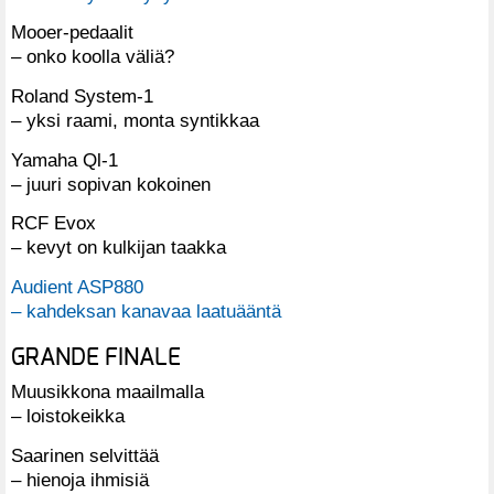
Mooer-pedaalit
– onko koolla väliä?
Roland System-1
– yksi raami, monta syntikkaa
Yamaha Ql-1
– juuri sopivan kokoinen
RCF Evox
– kevyt on kulkijan taakka
Audient ASP880
– kahdeksan kanavaa laatuääntä
GRANDE FINALE
Muusikkona maailmalla
– loistokeikka
Saarinen selvittää
– hienoja ihmisiä