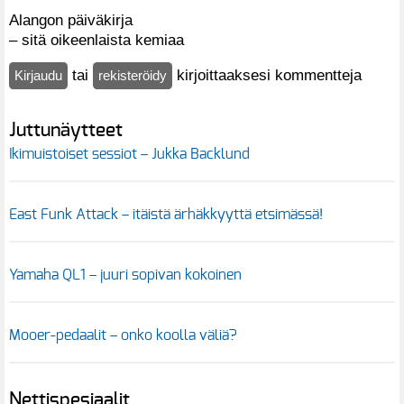
Alangon päiväkirja
– sitä oikeenlaista kemiaa
tai
kirjoittaaksesi kommentteja
Kirjaudu
rekisteröidy
Juttunäytteet
Ikimuistoiset sessiot – Jukka Backlund
East Funk Attack – itäistä ärhäkkyyttä etsimässä!
Yamaha QL1 – juuri sopivan kokoinen
Mooer-pedaalit – onko koolla väliä?
Nettispesiaalit