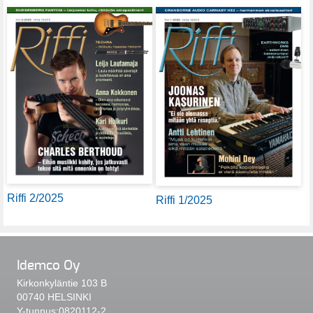
Riffi 2/2025
Riffi 1/2025
Idemco Oy
Kirkonkyläntie 103 B
00740 HELSINKI
Y-tunnus:0820112-2