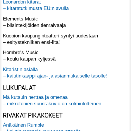
Leonardon kitarat
– kitaratutkimusta EU:n avulla
Elements Music
– biisintekijöiden tienraivaaja
Kuopion kaupunginteatteri syntyi uudestaan
– esitystekniikan ensi-ilta!
Hombre’s Music
– koulu kaupan kyljessä
Kitaristin asialla
– kaiutinkaappi ajan- ja asianmukaiselle tasolle!
LUKUPALAT
Mä kutsuin herttaa ja omenaa
– mikrofonien suuntakuvio on kolmiulotteinen
RIVAKAT PIKAKOKEET
Änäkäinen Rumble