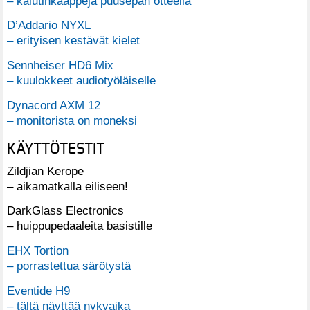
– kaiutinkaappeja puusepän otteella
D’Addario NYXL
– erityisen kestävät kielet
Sennheiser HD6 Mix
– kuulokkeet audiotyöläiselle
Dynacord AXM 12
– monitorista on moneksi
KÄYTTÖTESTIT
Zildjian Kerope
– aikamatkalla eiliseen!
DarkGlass Electronics
– huippupedaaleita basistille
EHX Tortion
– porrastettua särötystä
Eventide H9
– tältä näyttää nykyaika