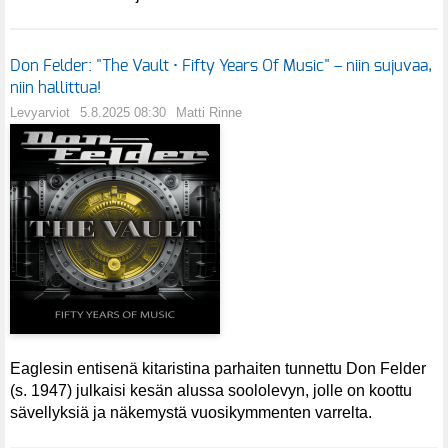
Don Felder: "The Vault • Fifty Years Of Music" – niin sujuvaa,
niin hallittua!
Levyarviot
5.8.2025 08:30
Matti Rinne
Eaglesin entisenä kitaristina parhaiten tunnettu Don Felder
(s. 1947) julkaisi kesän alussa soololevyn, jolle on koottu
sävellyksiä ja näkemystä vuosikymmenten varrelta.