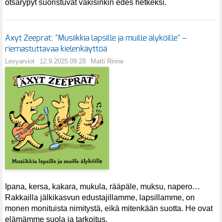
otsarypyt suoristuvat väkisinkin edes hetkeksi.
Äxyt Zeeprat: "Musiikkia lapsille ja muille älyköille" –
riemastuttavaa kielenkäyttöä
Levyarviot
12.9.2025 09:28
Matti Rinne
Ipana, kersa, kakara, mukula, rääpäle, muksu, napero…
Rakkailla jälkikasvun edustajillamme, lapsillamme, on
monen monituista nimitystä, eikä mitenkään suotta. He ovat
elämämme suola ja tarkoitus.