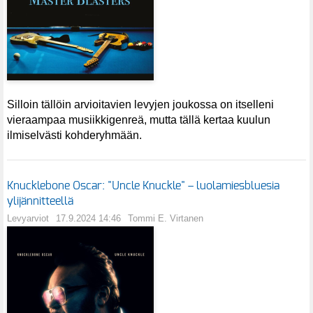
Silloin tällöin arvioitavien levyjen joukossa on itselleni
vieraampaa musiikkigenreä, mutta tällä kertaa kuulun
ilmiselvästi kohderyhmään.
Knucklebone Oscar: "Uncle Knuckle" – luolamiesbluesia
ylijännitteellä
Levyarviot
17.9.2024 14:46
Tommi E. Virtanen