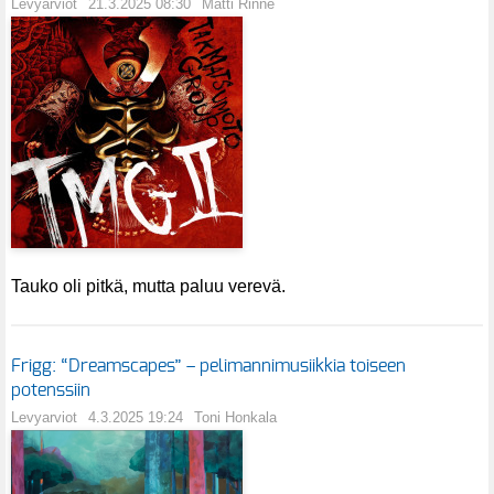
Levyarviot
21.3.2025 08:30
Matti Rinne
Tauko oli pitkä, mutta paluu verevä.
Frigg: “Dreamscapes” – pelimannimusiikkia toiseen
potenssiin
Levyarviot
4.3.2025 19:24
Toni Honkala