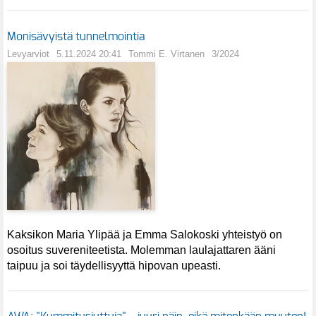
Monisävyistä tunnelmointia
Levyarviot
5.11.2024 20:41
Tommi E. Virtanen
3/2024
Kaksikon Maria Ylipää ja Emma Salokoski yhteistyö on
osoitus suvereniteetista. Molemman laulajattaren ääni
taipuu ja soi täydellisyyttä hipovan upeasti.