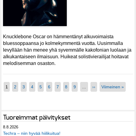
Knucklebone Oscar on hämmentänyt alkuvoimaista
bluessoppaansa jo kolmekymmentä vuotta. Uusimmalla
levyllään hän menee yhä syvemmälle kakofonian luolaan ja
alkukantaiseen ilmaisuun. Huikeat solistivierailijat hoitavat
melodisemman osaston.
1
2
3
4
5
6
7
8
9
…
››
Viimeinen »
Tuoreimmat päivitykset
8.8.2026
Techra – niin hyvää hiilikuitua!