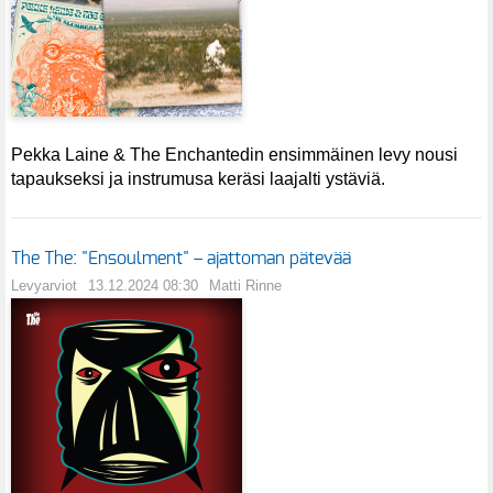
Pekka Laine & The Enchantedin ensimmäinen levy nousi
tapaukseksi ja instrumusa keräsi laajalti ystäviä.
The The: "Ensoulment" – ajattoman pätevää
Levyarviot
13.12.2024 08:30
Matti Rinne