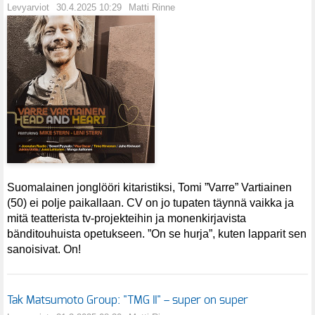
Levyarviot
30.4.2025 10:29
Matti Rinne
Suomalainen jonglööri kitaristiksi, Tomi ”Varre” Vartiainen
(50) ei polje paikallaan. CV on jo tupaten täynnä vaikka ja
mitä teatterista tv-projekteihin ja monenkirjavista
bänditouhuista opetukseen. ”On se hurja”, kuten lapparit sen
sanoisivat. On!
Tak Matsumoto Group: "TMG II" – super on super