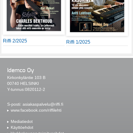
Riffi 2/2025
Riffi 1/2025
Idemco Oy
Kirkonkyläntie 103 B
00740 HELSINKI
Y-tunnus:0820112-2
S-posti:
asiakaspalvelu@riffi.fi
www.facebook.com/riffilehti
Mediatiedot
Käyttöehdot