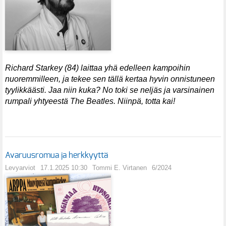
Richard Starkey (84) laittaa yhä edelleen kampoihin
nuoremmilleen, ja tekee sen tällä kertaa hyvin onnistuneen
tyylikkäästi. Jaa niin kuka? No toki se neljäs ja varsinainen
rumpali yhtyeestä The Beatles. Niinpä, totta kai!
Avaruusromua ja herkkyyttä
Levyarviot
17.1.2025 10:30
Tommi E. Virtanen
6/2024