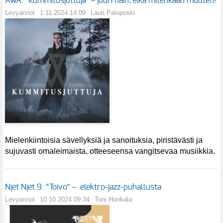
AWA: "Kummitusjuttuja" – juuri näin, eikä mitenkään muuten!
Levyarviot
1.11.2024 14:09
Lauri Paloposki
Mielenkiintoisia sävellyksiä ja sanoituksia, piristävästi ja
sujuvasti omaleimaista, otteeseensa vangitsevaa musiikkia.
Njet Njet 9: “Toivo” – elektro-jazz-puhallusta
Levyarviot
10.10.2024 09:34
Toni Honkala