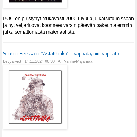
BÖC on piristynyt mukavasti 2000-luvulla julkaisutoimissaan
ja nyt veijarit ovat koonneet varsin pätevän paketin aiemmin
julkaisemattomasta materiaalista.
Santeri Seessalo: "Asfalttiaika" – vapaata, niin vapaata
Levyarviot
14.11.2024 08:30
Ari Vanha-Majamaa