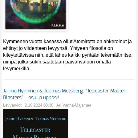
Kymmenen vuotta kasassa ollut Atomirotta on ahkeroinut ja
ehtinyt jo viidenteen levyynsä. Yhtyeen filosofia on
kiteytettävissä niin, että lähes kaikki pyritään tekemään itse,
niinpä julkaisukin saatetaan päivänvaloon omalla
levymerkillä.
Jarmo Hynninen & Tuomas Metsberg: "Telecaster Master
Blasters" – osui ja upposi!
Levyarviot
2.10.2024 08:30
Ari Vanha-Majamaa