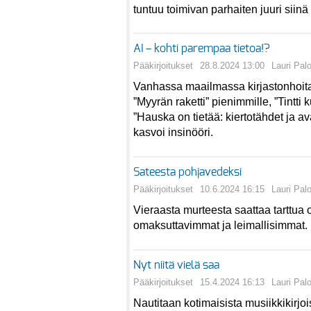
tuntuu toimivan parhaiten juuri siinä
AI – kohti parempaa tietoa!?
Pääkirjoitukset
28.8.2024 13:00
Lauri Pal
Vanhassa maailmassa kirjastonhoitajat
”Myyrän raketti” pienimmille, ”Tintti
”Hauska on tietää: kiertotähdet ja av
kasvoi insinööri.
Sateesta pohjavedeksi
Pääkirjoitukset
10.6.2024 16:15
Lauri Pal
Vieraasta murteesta saattaa tarttua
omaksuttavimmat ja leimallisimmat.
Nyt niitä vielä saa
Pääkirjoitukset
15.4.2024 16:13
Lauri Pal
Nautitaan kotimaisista musiikkikirjoi