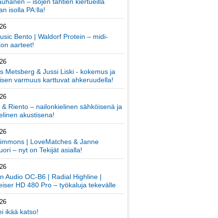
auhanen – isojen tähtien kiertueilla
an isolla PA:lla!
026
sic Bento | Waldorf Protein – midi-
on aarteet!
026
 Metsberg & Jussi Liski - kokemus ja
sen varmuus karttuvat ahkeruudella!
026
 & Riento – nailonkielinen sähköisenä ja
elinen akustisena!
026
immons | LoveMatches & Janne
ori – nyt on Tekijät asialla!
026
an Audio OC-B6 | Radial Highline |
iser HD 480 Pro – työkaluja tekevälle
026
ei ikää katso!