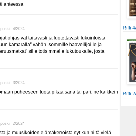
 tilanteessa.
Riffi 
oposki
4/2024
 ohjasivat taitavasti ja luotettavasti lukuintoista:
 kuun kamaralla” vähän isommille haaveilijoille ja
aruusmatkat” sille totisimmalle lukutoukalle, josta
oposki
3/2024
 omaan puheeseen tuota pikaa sana tai pari, ne kaikkein
Riffi 
oposki
2/2024
sta ja muusikoiden elämäkerroista nyt kun niitä vielä