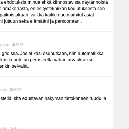
sa ehdotuksia minua ehkä kiinnostavista näytännöistä
 elämäkerrasta, en esitystekniikan koulutuksesta sen
paikoistakaan, vaikka kaikki nuo mainitut asiat
aani juttuun sekä elämääni ja persoonaani.
oposki
4/2023
i gridissä. Jos ei käsi osunutkaan, niin automatiikka
oskus kuuntelun perusteella vähän arvaukseksi,
enkin selvältä.
poski
3/2023
stellä, sitä edustavan näkymän tietokoneen ruudulla
poski
2/2023