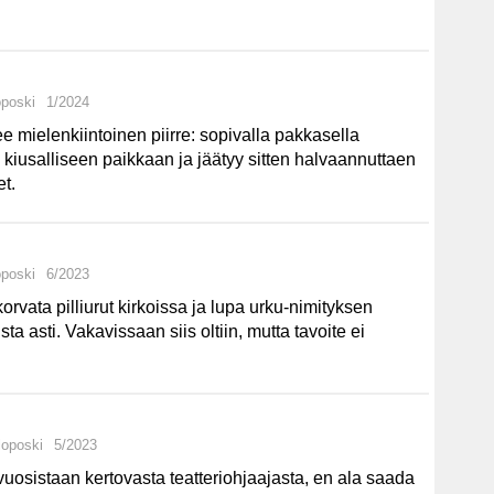
oposki
1/2024
 mielenkiintoinen piirre: sopivalla pakkasella
yy kiusalliseen paikkaan ja jäätyy sitten halvaannuttaen
et.
oposki
6/2023
rvata pilliurut kirkoissa ja lupa urku-nimityksen
ta asti. Vakavissaan siis oltiin, mutta tavoite ei
loposki
5/2023
uosistaan kertovasta teatteriohjaajasta, en ala saada