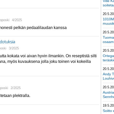
Ville K
soiteta
20.5.2
1010Mu
loposki
4/2025
muusik
e monesti pelkän pedaalilaudan kanssa
20.5.2
Tuomas
osaami
odotuksia
poski
3/2025
20.5.2
Ortega
ta kokata voi aivan hyvin ilmankin. On reseptistä silti
teräski
istana, myös kuvauksena jolla joku toinen voi kokeilla
20.5.2
Andy T
Louhivu
20.5.2
oposki
2/2025
Austri
tetaan plektralla.
Sennhe
19.5.2
Soitto 