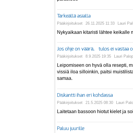
Tärkeällä asialla
Pääkirjoitukset
26.11.2025 11:33
Lauri Pa
Nykyaikaan kitaristi lähtee keikall
Jos ohje on väärä, tulos ei vastaa 
Pääkirjoitukset
8.9.2025 19:35
Lauri Palo
Leipomiseen on hyvä olla resepti, mut
vissiä iloa silloinkin, paitsi muistil
samaa.
Diskantti ihan eri kohdassa
Pääkirjoitukset
21.5.2025 08:30
Lauri Pal
Laitetaan bassoon hiotut kielet ja soi
Paluu juurille