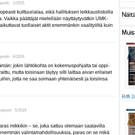
oposki
1/2025
peasti kulttuurialaa, eikä hallituksen leikkauslistoilla
Näit
a. Vaikka päättäjät mielellään näyttäytyvätkin UMK-
vaikuttavat tuollaiset aktit enemmänkin vaalityöltä kuin
Muis
oposki
6/2024
tämän: jokin lähtökohta on kokemuspohjalta tai oppi-
ittu, mutta toisinaan täytyy silti laittaa aivan erilaiset
ihin, jotta ne saa soimaan yhtenäisesti ja toisiinsa
Riffi 
loposki
5/2024
ras mikkikin – se, joka sattuu olemaan saatavilla
on enemmän valintamahdollisuuksia, paras on se mikä