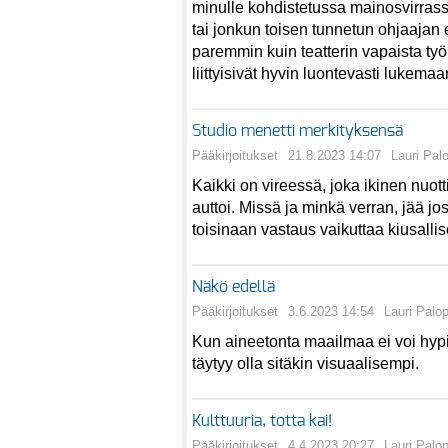
minulle kohdistetussa mainosvirras
tai jonkun toisen tunnetun ohjaajan
paremmin kuin teatterin vapaista työ
liittyisivät hyvin luontevasti lukem
Studio menetti merkityksensä
Pääkirjoitukset
21.8.2023 14:07
Lauri Pal
Kaikki on vireessä, joka ikinen nuott
auttoi. Missä ja minkä verran, jää j
toisinaan vastaus vaikuttaa kiusallis
Näkö edellä
Pääkirjoitukset
3.6.2023 14:54
Lauri Palo
Kun aineetonta maailmaa ei voi hypi
täytyy olla sitäkin visuaalisempi.
Kulttuuria, totta kai!
Pääkirjoitukset
4.4.2023 20:27
Lauri Palo