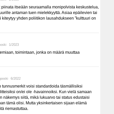
 piinata itseään seuraamalla monipolvista keskustelua,
tuurille antaman tuen mielekkyyttä. Asiaa epäilevien tai
 kiteytyy yhden poliitikon lausahdukseen ”kulttuuri on
poski
1/2023
alkemiaan, toimintaan, jonka on määrä muuttaa
oposki
6/2022
un tunnusmerkit voisi standardoida täsmällisiksi
elitteisiksi on/ei ole -havainnoiksi. Kun vielä samaan
en näkemys siitä, mikä lukuarvo tai status edustaisi
han tämä olisi. Mutta yksinkertaisen sijaan elämä
itä riemastuttaa.