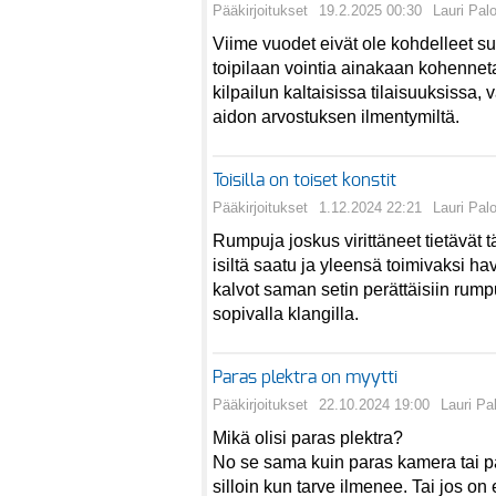
Pääkirjoitukset
19.2.2025 00:30
Lauri Pal
Viime vuodet eivät ole kohdelleet suo
toipilaan vointia ainakaan kohennet
kilpailun kaltaisissa tilaisuuksissa, 
aidon arvostuksen ilmentymiltä.
Toisilla on toiset konstit
Pääkirjoitukset
1.12.2024 22:21
Lauri Pal
Rumpuja joskus virittäneet tietävät 
isiltä saatu ja yleensä toimivaksi hava
kalvot saman setin perättäisiin rumpu
sopivalla klangilla.
Paras plektra on myytti
Pääkirjoitukset
22.10.2024 19:00
Lauri Pa
Mikä olisi paras plektra?
No se sama kuin paras kamera tai pa
silloin kun tarve ilmenee. Tai jos 