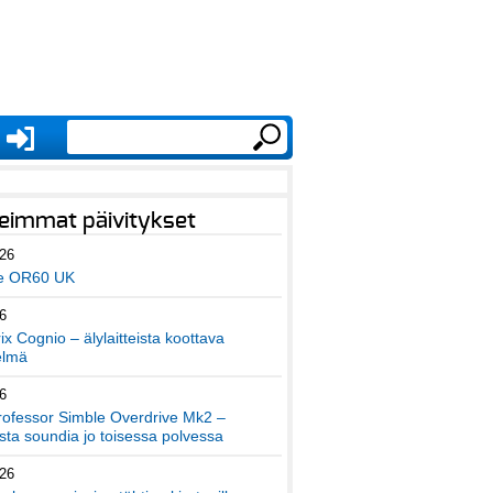
eimmat päivitykset
026
e OR60 UK
6
x Cognio – älylaitteista koottava
elmä
6
ofessor Simble Overdrive Mk2 –
ta soundia jo toisessa polvessa
026