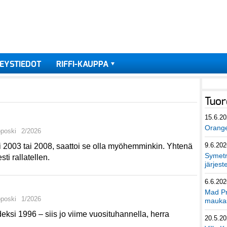
EYSTIEDOT
RIFFI-KAUPPA
Tuor
15.6.2
Orang
oposki
2/2026
9.6.202
ti 2003 tai 2008, saattoi se olla myöhemminkin. Yhtenä
Symetri
ti rallatellen.
järjest
6.6.202
Mad Pr
oposki
1/2026
maukas
ksi 1996 – siis jo viime vuosituhannella, herra
20.5.2