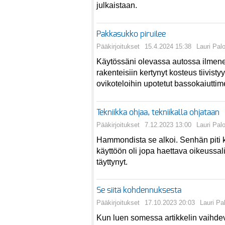
julkaistaan.
Pakkasukko piruilee
Pääkirjoitukset
15.4.2024 15:38
Lauri Pal
Käytössäni olevassa autossa ilmenee
rakenteisiin kertynyt kosteus tiivist
ovikoteloihin upotetut bassokaiuttim
Tekniikka ohjaa, tekniikalla ohjataan
Pääkirjoitukset
7.12.2023 13:00
Lauri Pal
Hammondista se alkoi. Senhän piti ko
käyttöön oli jopa haettava oikeussalis
täyttynyt.
Se siitä kohdennuksesta
Pääkirjoitukset
17.10.2023 20:03
Lauri Pa
Kun luen somessa artikkelin vaihdev