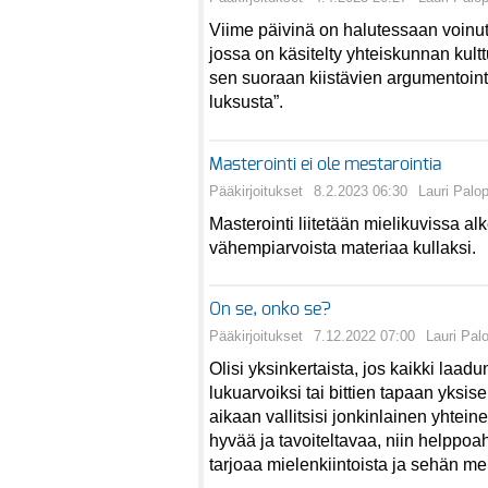
Viime päivinä on halutessaan voinut
jossa on käsitelty yhteiskunnan kult
sen suoraan kiistävien argumentointi
luksusta”.
Masterointi ei ole mestarointia
Pääkirjoitukset
8.2.2023 06:30
Lauri Palo
Masterointi liitetään mielikuvissa 
vähempiarvoista materiaa kullaksi.
On se, onko se?
Pääkirjoitukset
7.12.2022 07:00
Lauri Pal
Olisi yksinkertaista, jos kaikki laad
lukuarvoiksi tai bittien tapaan yksis
aikaan vallitsisi jonkinlainen yhtein
hyvää ja tavoiteltavaa, niin helppoa
tarjoaa mielenkiintoista ja sehän me