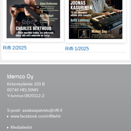
Riffi 2/2025
Riffi 1/2025
Idemco Oy
Kirkonkyläntie 103 B
00740 HELSINKI
Y-tunnus:0820112-2
S-posti:
asiakaspalvelu@riffi.fi
www.facebook.com/riffilehti
Mediatiedot