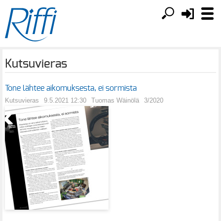
Kutsuvieras
Tone lähtee aikomuksesta, ei sormista
Kutsuvieras
9.5.2021 12:30
Tuomas Wäinölä
3/2020