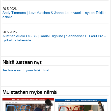
20.5.2026
Andy Timmons | LoveMatches & Janne Louhivuori – nyt on Tekijät
asialla!
20.5.2026
Austrian Audio OC-B6 | Radial Highline | Sennheiser HD 480 Pro –
työkaluja tekevälle
Näitä luetaan nyt
Techra – niin hyvää hiilikuitua!
Muistathan myös nämä