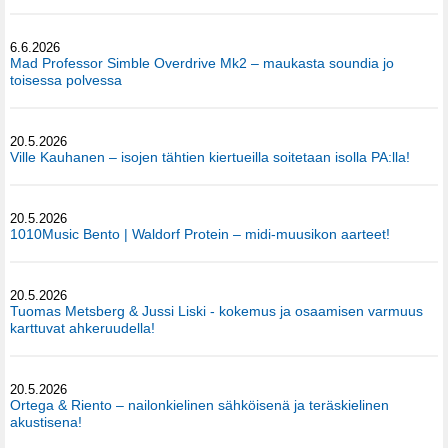
6.6.2026
Mad Professor Simble Overdrive Mk2 – maukasta soundia jo
toisessa polvessa
20.5.2026
Ville Kauhanen – isojen tähtien kiertueilla soitetaan isolla PA:lla!
20.5.2026
1010Music Bento | Waldorf Protein – midi-muusikon aarteet!
20.5.2026
Tuomas Metsberg & Jussi Liski - kokemus ja osaamisen varmuus
karttuvat ahkeruudella!
20.5.2026
Ortega & Riento – nailonkielinen sähköisenä ja teräskielinen
akustisena!