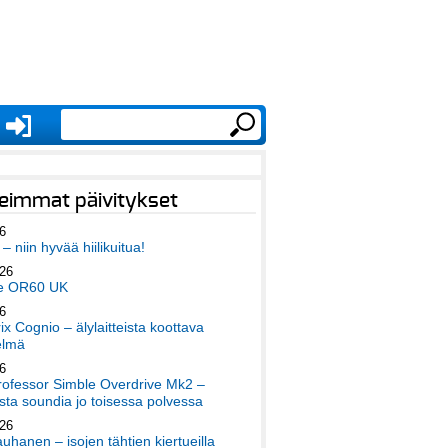
eimmat päivitykset
6
– niin hyvää hiilikuitua!
026
e OR60 UK
6
x Cognio – älylaitteista koottava
elmä
6
ofessor Simble Overdrive Mk2 –
ta soundia jo toisessa polvessa
026
auhanen – isojen tähtien kiertueilla