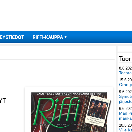
EYSTIEDOT
RIFFI-KAUPPA
Tuor
8.8.202
Techra 
15.6.2
Orang
9.6.202
Symetri
YT
järjest
6.6.202
Mad Pr
maukas
20.5.2
Ville K