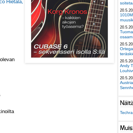
co Hietala,
soiteta
20.5.2
1010Mu
muusik
20.5.2
Tuomas
osaami
20.5.2
Ortega
teräski
 olevan
20.5.2
Andy T
Louhivu
20.5.2
Austri
Sennhe
a
Näit
inoilta
Techra 
Muis