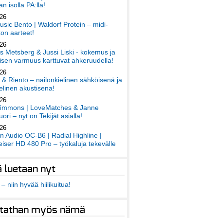
an isolla PA:lla!
026
sic Bento | Waldorf Protein – midi-
on aarteet!
026
 Metsberg & Jussi Liski - kokemus ja
sen varmuus karttuvat ahkeruudella!
026
 & Riento – nailonkielinen sähköisenä ja
elinen akustisena!
026
immons | LoveMatches & Janne
ori – nyt on Tekijät asialla!
026
an Audio OC-B6 | Radial Highline |
iser HD 480 Pro – työkaluja tekevälle
ä luetaan nyt
– niin hyvää hiilikuitua!
tathan myös nämä