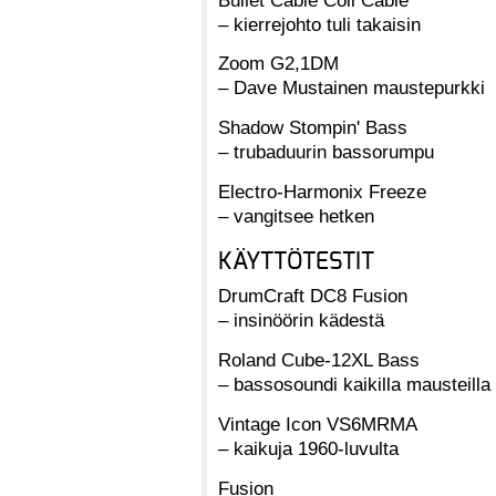
– kierrejohto tuli takaisin
Zoom G2,1DM
– Dave Mustainen maustepurkki
Shadow Stompin' Bass
– trubaduurin bassorumpu
Electro-Harmonix Freeze
– vangitsee hetken
KÄYTTÖTESTIT
DrumCraft DC8 Fusion
– insinöörin kädestä
Roland Cube-12XL Bass
– bassosoundi kaikilla mausteilla
Vintage Icon VS6MRMA
– kaikuja 1960-luvulta
Fusion