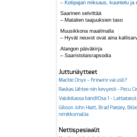
– Kotipajan miksaus, kuuntelu ja 
Saarinen selvittää
– Matalien taajuuksien taso
Muusikkona maailmalla
– Hyvät neuvot ovat aina kallisar
Alangon päiväkirja
– Saaristolaisrapsodia
Juttunäytteet
Mackie Onyx – firewire vai usb?
Raskas lähtee niin kevyesti - Pecu Ci
Valokiilassa bändi!Osa 1 - Lattiatasol
Gibson John Hiatt, Brad Paisley, Bill
nimikkomallia
Nettispesiaalit