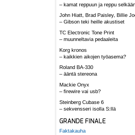
– kamat reppuun ja reppu selkään
John Hiatt, Brad Paisley, Billie J
– Gibson teki heille akustiset
TC Electronic Tone Print
– muunneltavia pedaaleita
Korg kronos
– kaikkien aikojen työasema?
Roland BA-330
– ääntä stereona
Mackie Onyx
– firewire vai usb?
Steinberg Cubase 6
– sekvensseri isolla S:llä
GRANDE FINALE
Faktakauha