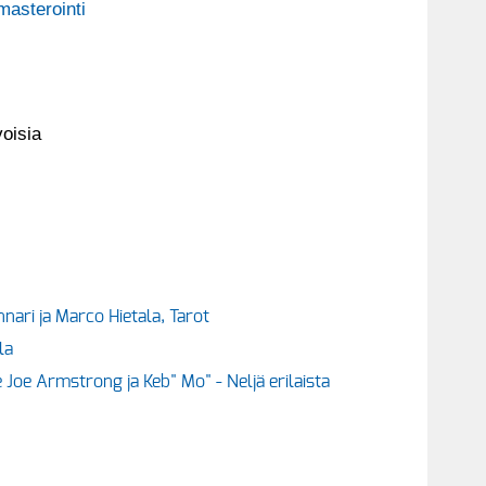
masterointi
voisia
nnari ja Marco Hietala, Tarot
la
ie Joe Armstrong ja Keb" Mo" - Neljä erilaista