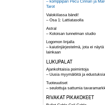
– komppipari Pecu Cinnari ja Mar
Tarot
Valokiilassa bändi!
– Osa 1: Lattiatasolla
Astral
– Kotoisan tunnelman studio
Logomon linjalla
– kaiutinjärjestelmä, jota ei näytä
lainkaan
LUKUPALAT
Ajankohtaisia poimintoja
– Uusia myymälöitä ja edustuksi
Tuoteuutiset
– seulottuja sattumia tavaramarkk
RIVAKAT PIKAKOKEET
Bullet Cable Coil Cable