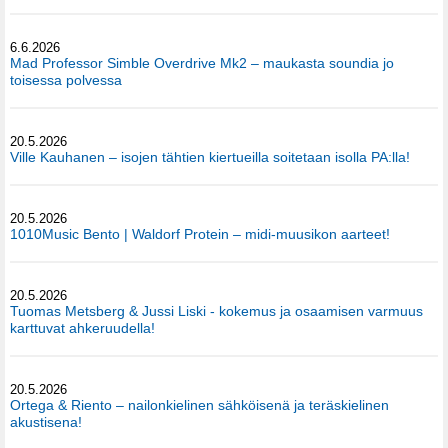
6.6.2026
Mad Professor Simble Overdrive Mk2 – maukasta soundia jo
toisessa polvessa
20.5.2026
Ville Kauhanen – isojen tähtien kiertueilla soitetaan isolla PA:lla!
20.5.2026
1010Music Bento | Waldorf Protein – midi-muusikon aarteet!
20.5.2026
Tuomas Metsberg & Jussi Liski - kokemus ja osaamisen varmuus
karttuvat ahkeruudella!
20.5.2026
Ortega & Riento – nailonkielinen sähköisenä ja teräskielinen
akustisena!