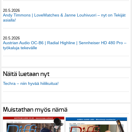
20.5.2026
Andy Timmons | LoveMatches & Janne Louhivuori – nyt on Tekijät
asialla!
20.5.2026
Austrian Audio OC-B6 | Radial Highline | Sennheiser HD 480 Pro –
työkaluja tekevälle
Näitä luetaan nyt
Techra – niin hyvää hiilikuitua!
Muistathan myös nämä