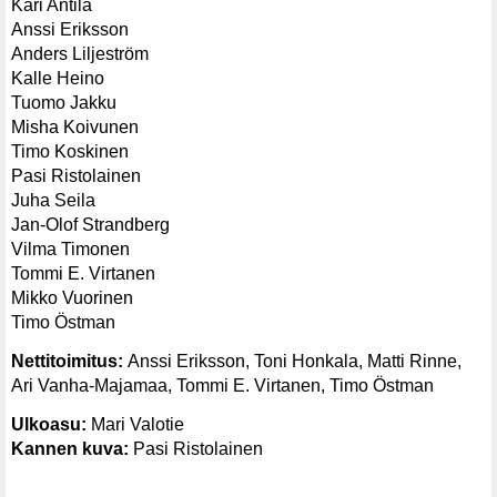
Kari Antila
Anssi Eriksson
Anders Liljeström
Kalle Heino
Tuomo Jakku
Misha Koivunen
Timo Koskinen
Pasi Ristolainen
Juha Seila
Jan-Olof Strandberg
Vilma Timonen
Tommi E. Virtanen
Mikko Vuorinen
Timo Östman
Nettitoimitus:
Anssi Eriksson, Toni Honkala, Matti Rinne,
Ari Vanha-Majamaa, Tommi E. Virtanen, Timo Östman
Ulkoasu:
Mari Valotie
Kannen kuva:
Pasi Ristolainen