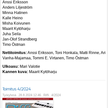
Anssi Eriksson
Anders Liljeström
Minna Hatinen
Kalle Heino
Misha Koivunen
Maarit Kytöharju
Juha Seila
Jan-Olof Strandberg
Timo Östman
Nettitoimitus:
Anssi Eriksson, Toni Honkala, Matti Rinne, Ari
Vanha-Majamaa, Tommi E. Virtanen, Timo Östman
Ulkoasu:
Mari Valotie
Kannen kuva:
Maarit Kytöharju
Toimitus 4/2024
Työryhmä
28.8.2024 12:46
Riffi
4/2024