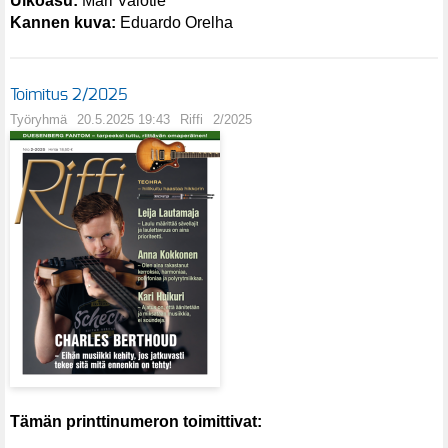
Ulkoasu:
Mari Valotie
Kannen kuva:
Eduardo Orelha
Toimitus 2/2025
Työryhmä
20.5.2025 19:43
Riffi
2/2025
Tämän printtinumeron toimittivat: