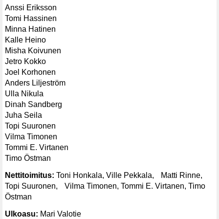
Anssi Eriksson
Tomi Hassinen
Minna Hatinen
Kalle Heino
Misha Koivunen
Jetro Kokko
Joel Korhonen
Anders Liljeström
Ulla Nikula
Dinah Sandberg
Juha Seila
Topi Suuronen
Vilma Timonen
Tommi E. Virtanen
Timo Östman
Nettitoimitus:
Toni Honkala, Ville Pekkala, Matti Rinne,
Topi Suuronen, Vilma Timonen, Tommi E. Virtanen, Timo
Östman
Ulkoasu:
Mari Valotie