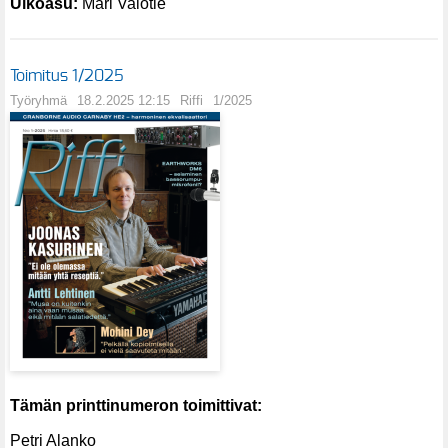
Ulkoasu:
Mari Valotie
Toimitus 1/2025
Työryhmä
18.2.2025 12:15
Riffi
1/2025
Tämän printtinumeron toimittivat:
Petri Alanko