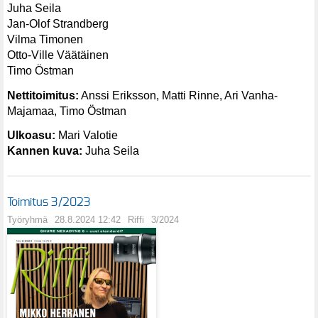
Juha Seila
Jan-Olof Strandberg
Vilma Timonen
Otto-Ville Väätäinen
Timo Östman
Nettitoimitus:
Anssi Eriksson, Matti Rinne, Ari Vanha-
Majamaa, Timo Östman
Ulkoasu:
Mari Valotie
Kannen kuva:
Juha Seila
Toimitus 3/2023
Työryhmä
28.8.2024 12:42
Riffi
3/2024