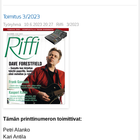
Toimitus 3/2023
Työryhmä
10.6.2023 20:27
Riffi
3/2023
Tämän printtinumeron toimittivat:
Petri Alanko
Kari Antila