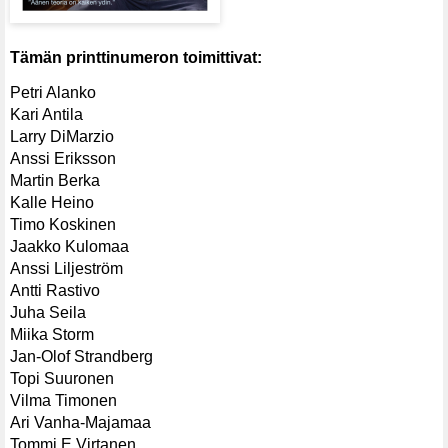
Tämän printtinumeron toimittivat:
Petri Alanko
Kari Antila
Larry DiMarzio
Anssi Eriksson
Martin Berka
Kalle Heino
Timo Koskinen
Jaakko Kulomaa
Anssi Liljeström
Antti Rastivo
Juha Seila
Miika Storm
Jan-Olof Strandberg
Topi Suuronen
Vilma Timonen
Ari Vanha-Majamaa
Tommi E Virtanen