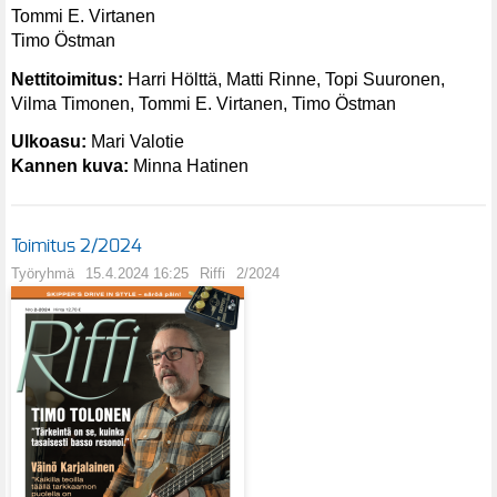
Tommi E. Virtanen
Timo Östman
Nettitoimitus:
Harri Hölttä, Matti Rinne, Topi Suuronen,
Vilma Timonen, Tommi E. Virtanen, Timo Östman
Ulkoasu:
Mari Valotie
Kannen kuva:
Minna Hatinen
Toimitus 2/2024
Työryhmä
15.4.2024 16:25
Riffi
2/2024