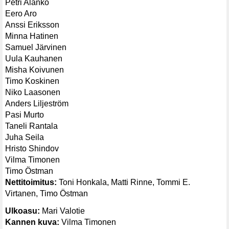
Petri Alanko
Eero Aro
Anssi Eriksson
Minna Hatinen
Samuel Järvinen
Uula Kauhanen
Misha Koivunen
Timo Koskinen
Niko Laasonen
Anders Liljeström
Pasi Murto
Taneli Rantala
Juha Seila
Hristo Shindov
Vilma Timonen
Timo Östman
Nettitoimitus:
Toni Honkala, Matti Rinne, Tommi E.
Virtanen, Timo Östman
Ulkoasu:
Mari Valotie
Kannen kuva:
Vilma Timonen