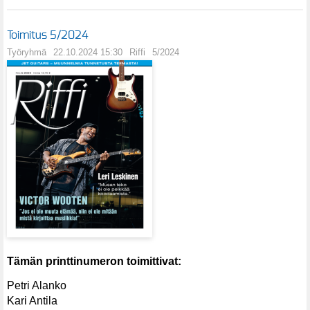
Toimitus 5/2024
Työryhmä
22.10.2024 15:30
Riffi
5/2024
Tämän printtinumeron toimittivat:
Petri Alanko
Kari Antila