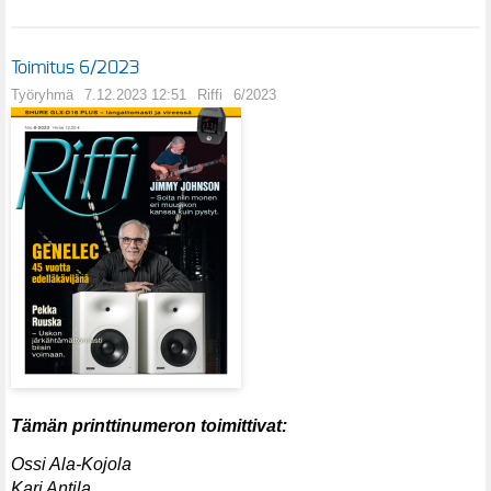
Toimitus 6/2023
Työryhmä
7.12.2023 12:51
Riffi
6/2023
Tämän printtinumeron toimittivat:
Ossi Ala-Kojola
Kari Antila