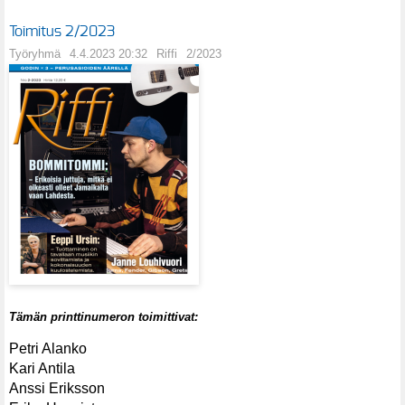
Toimitus 2/2023
Työryhmä
4.4.2023 20:32
Riffi
2/2023
Tämän printtinumeron toimittivat:
Petri Alanko
Kari Antila
Anssi Eriksson