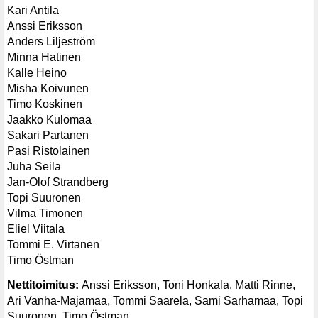
Kari Antila
Anssi Eriksson
Anders Liljeström
Minna Hatinen
Kalle Heino
Misha Koivunen
Timo Koskinen
Jaakko Kulomaa
Sakari Partanen
Pasi Ristolainen
Juha Seila
Jan-Olof Strandberg
Topi Suuronen
Vilma Timonen
Eliel Viitala
Tommi E. Virtanen
Timo Östman
Nettitoimitus:
Anssi Eriksson, Toni Honkala, Matti Rinne,
Ari Vanha-Majamaa, Tommi Saarela, Sami Sarhamaa, Topi
Suuronen, Timo Östman