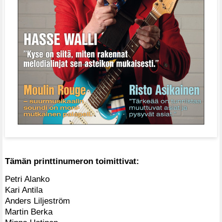
Tämän printtinumeron toimittivat:
Petri Alanko
Kari Antila
Anders Liljeström
Martin Berka