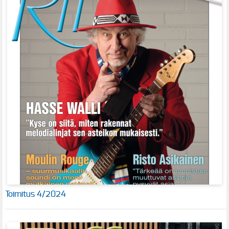
Toimitus 4/2024