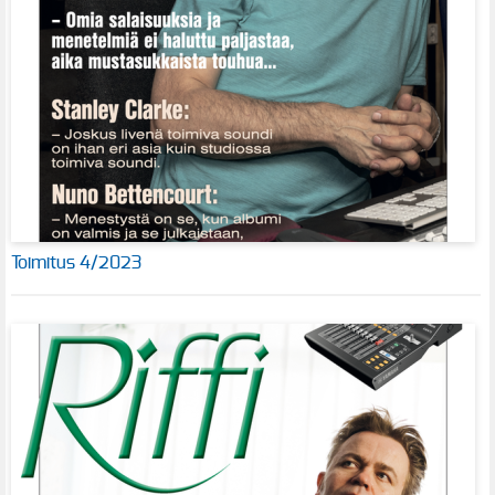
Toimitus 4/2023