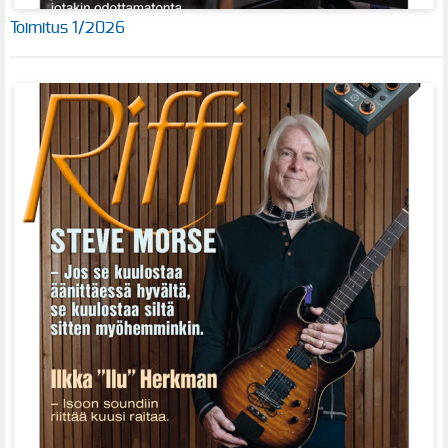
Toimitus 1/2026