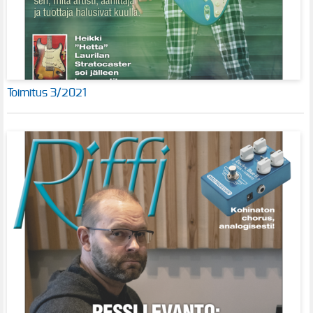
Toimitus 3/2021