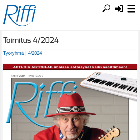
Toimitus 4/2024
|
Työryhmä
4/2024