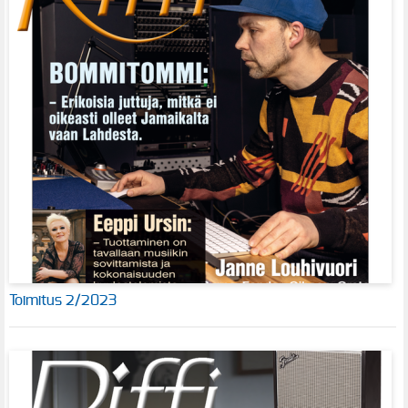
Toimitus 2/2023