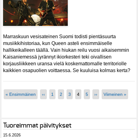
Marraskuun vesisateinen Suomi todisti pientäsuurta
musiikkihistoriaa, kun Queen asteli ensimmäiselle
hallikeikalleen täällä. Vain hiukan reilu vuosi aikaisemmin
Kaisaniemessä jyrännyt ikiorkesteri teki oivallisen
korjausliikkeen uransa vielä koskemattomalle territoriolle
kaikkien osapuolien voittaessa. Se kuuluisa kolmas kerta?
« Ensimmäinen
‹‹
1
2
3
4
5
››
Viimeinen »
Tuoreimmat päivitykset
15.6.2026