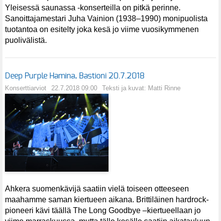
Yleisessä saunassa -konserteilla on pitkä perinne.
Sanoittajamestari Juha Vainion (1938–1990) monipuolista
tuotantoa on esitelty joka kesä jo viime vuosikymmenen
puolivälistä.
Deep Purple Hamina, Bastioni 20.7.2018
Konserttiarviot
22.7.2018 09:00
Teksti ja kuvat: Matti Rinne
Ahkera suomenkävijä saatiin vielä toiseen otteeseen
maahamme saman kiertueen aikana. Brittiläinen hardrock-
pioneeri kävi täällä The Long Goodbye –kiertueellaan jo