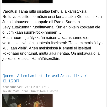
Varoitus! Tämä juttu sisältää kehuja ja kärjistyksiä.
Reilu vuosi sitten törmäsin ensi kertaa Litku Klemettiin, kun
Juna kainuuseen –kappale oli Radio Suomen
Levylautakunnan ruodittavana. Kun en oikein koskaan ole
ollut mikään suomi-rock-ihminen…
Mutta nuoren ja älykkään naisen aikaansaannoksen
vaikutus oli välitön ja totesin itsekseni: ”Tästä mimmistä kyllä
kuullaan vielä”. Arjen melskeissä Klemetti ei itseltäni
kokonaan unohtunut, mutta aika rientää. On mukavaa olla
joskus oikeassa. Hämäläisenäkin.
Queen + Adam Lambert, Hartwall Areena, Helsinki
19.11.2017
Konserttiarviot
27.11.2017 08:16
Teksti: Matti Rinne | Kuva: Neal Preston