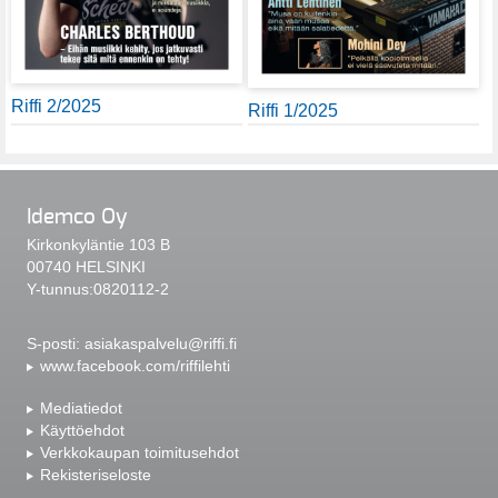
Riffi 2/2025
Riffi 1/2025
Idemco Oy
Kirkonkyläntie 103 B
00740 HELSINKI
Y-tunnus:0820112-2
S-posti:
asiakaspalvelu@riffi.fi
www.facebook.com/riffilehti
Mediatiedot
Käyttöehdot
Verkkokaupan toimitusehdot
Rekisteriseloste