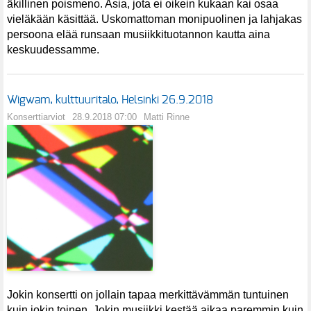
äkillinen poismeno. Asia, jota ei oikein kukaan kai osaa
vieläkään käsittää. Uskomattoman monipuolinen ja lahjakas
persoona elää runsaan musiikkituotannon kautta aina
keskuudessamme.
Wigwam, kulttuuritalo, Helsinki 26.9.2018
Konserttiarviot
28.9.2018 07:00
Matti Rinne
Jokin konsertti on jollain tapaa merkittävämmän tuntuinen
kuin jokin toinen. Jokin musiikki kestää aikaa paremmin kuin