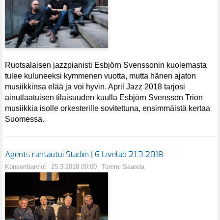
Ruotsalaisen jazzpianisti Esbjörn Svenssonin kuolemasta
tulee kuluneeksi kymmenen vuotta, mutta hänen ajaton
musiikkinsa elää ja voi hyvin. April Jazz 2018 tarjosi
ainutlaatuisen tilaisuuden kuulla Esbjörn Svensson Trion
musiikkia isolle orkesterille sovitettuna, ensimmäistä kertaa
Suomessa.
Agents rantautui Stadiin | G Livelab 21.3.2018
Konserttiarviot
25.3.2018 09:00
Tommi Saarela