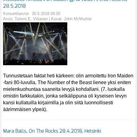
28.5.2018
Konserttiarviot
30.5.2018 08:00
Arvio: Tommi E. Virtanen | Kuvat: John McMurtrie
Tunnustetaan faktat heti kärkeen: olin armoitettu Iron Maiden
-fani 80-luvulla. The Number of the Beast lienee yksi eniten
mielenkuohuntaa saaneita levyjä kohdallani. (7. luokalla
omistin farkkutakin, jonka selkälippuna oli kyseisen levyn
kansi kullatuilla kirjaimilla ja olin siitä luonnollisesti
äärimmäisen ylpeä).
Mara Balls, On The Rocks 28.4.2018, Helsinki