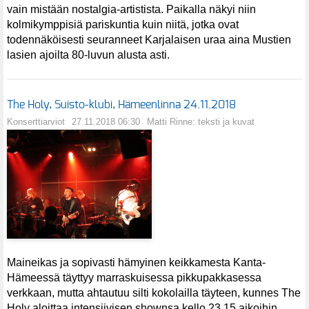
vain mistään nostalgia-artistista. Paikalla näkyi niin
kolmikymppisiä pariskuntia kuin niitä, jotka ovat
todennäköisesti seuranneet Karjalaisen uraa aina Mustien
lasien ajoilta 80-luvun alusta asti.
The Holy, Suisto-klubi, Hämeenlinna 24.11.2018
Konserttiarviot
27.11.2018 06:30
Matti Rinne: teksti ja kuvat
Maineikas ja sopivasti hämyinen keikkamesta Kanta-
Hämeessä täyttyy marraskuisessa pikkupakkasessa
verkkaan, mutta ahtautuu silti kokolailla täyteen, kunnes The
Holy aloittaa intensiivisen shownsa kello 23.15 aikoihin.