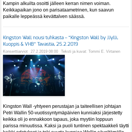
Kampin alkuilta osoitti jälleen kerran nimen voiman.
Keikkapaikan jono on parisataametrinen, kun saavun
paikalle leppeässä kevättalven säässä.
Kingston Wall nousi tuhkasta – ”Kingston Wall by JJylli,
Kuoppis & VHB” Tavastia, 25.2.2019
Konserttiarviot
27.2.2019 08:00
Teksti ja kuvat: Tommi E. Virtanen
Kingston Wall -yhtyeen perustajan ja taiteellisen johtajan
Petri Wallin 50-vuotissyntymäpäivien kunniaksi järjestetty
keikka oli jo ennakkoon tapaus, joka myytiin loppuun
parissa minuutissa. Kaksi ja puoli tuntinen spektaakkeli täytti