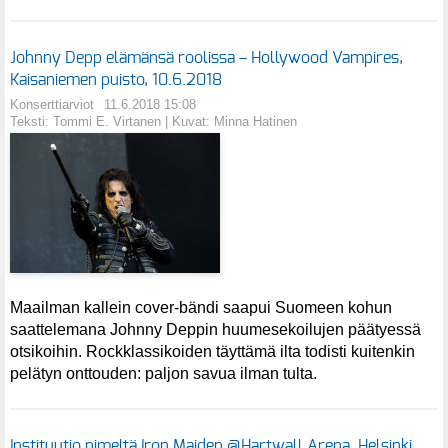
Johnny Depp elämänsä roolissa – Hollywood Vampires,
Kaisaniemen puisto, 10.6.2018
Konserttiarviot
11.6.2018 15:08
Teksti: Tommi E. Virtanen | Kuvat: Minna Hatinen
Maailman kallein cover-bändi saapui Suomeen kohun
saattelemana Johnny Deppin huumesekoilujen päätyessä
otsikoihin. Rockklassikoiden täyttämä ilta todisti kuitenkin
pelätyn onttouden: paljon savua ilman tulta.
Instituutio nimeltä Iron Maiden @Hartwall Arena, Helsinki,