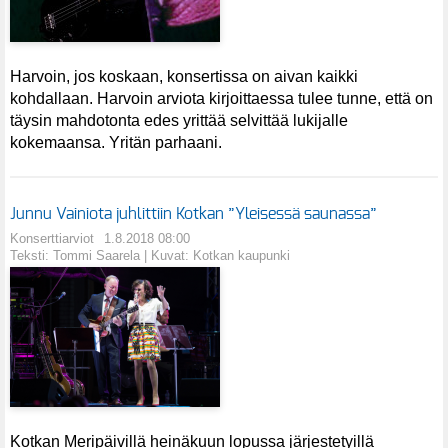
Harvoin, jos koskaan, konsertissa on aivan kaikki
kohdallaan. Harvoin arviota kirjoittaessa tulee tunne, että on
täysin mahdotonta edes yrittää selvittää lukijalle
kokemaansa. Yritän parhaani.
Junnu Vainiota juhlittiin Kotkan ”Yleisessä saunassa”
Konserttiarviot
1.8.2018 08:00
Teksti: Tommi Saarela | Kuvat: Kotkan kaupunki
Kotkan Meripäivillä heinäkuun lopussa järjestetyillä