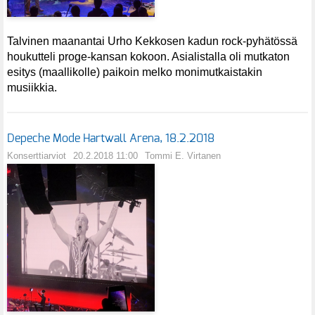
Talvinen maanantai Urho Kekkosen kadun rock-pyhätössä
houkutteli proge-kansan kokoon. Asialistalla oli mutkaton
esitys (maallikolle) paikoin melko monimutkaistakin
musiikkia.
Depeche Mode Hartwall Arena, 18.2.2018
Konserttiarviot
20.2.2018 11:00
Tommi E. Virtanen