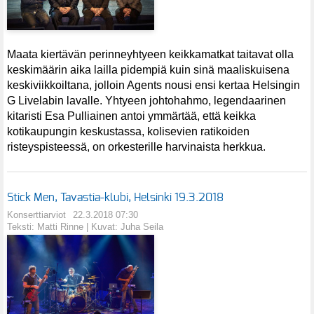
Maata kiertävän perinneyhtyeen keikkamatkat taitavat olla
keskimäärin aika lailla pidempiä kuin sinä maaliskuisena
keskiviikkoiltana, jolloin Agents nousi ensi kertaa Helsingin
G Livelabin lavalle. Yhtyeen johtohahmo, legendaarinen
kitaristi Esa Pulliainen antoi ymmärtää, että keikka
kotikaupungin keskustassa, kolisevien ratikoiden
risteyspisteessä, on orkesterille harvinaista herkkua.
Stick Men, Tavastia-klubi, Helsinki 19.3.2018
Konserttiarviot
22.3.2018 07:30
Teksti: Matti Rinne | Kuvat: Juha Seila