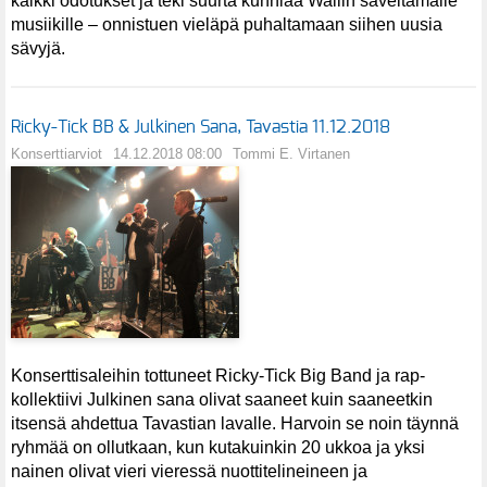
kaikki odotukset ja teki suurta kunniaa Wallin säveltämälle
musiikille – onnistuen vieläpä puhaltamaan siihen uusia
sävyjä.
Ricky-Tick BB & Julkinen Sana, Tavastia 11.12.2018
Konserttiarviot
14.12.2018 08:00
Tommi E. Virtanen
Konserttisaleihin tottuneet Ricky-Tick Big Band ja rap-
kollektiivi Julkinen sana olivat saaneet kuin saaneetkin
itsensä ahdettua Tavastian lavalle. Harvoin se noin täynnä
ryhmää on ollutkaan, kun kutakuinkin 20 ukkoa ja yksi
nainen olivat vieri vieressä nuottitelineineen ja