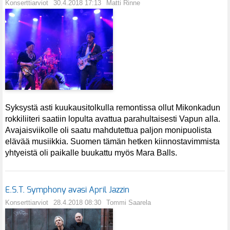
Konserttiarviot
30.4.2018 17:13
Matti Rinne
Syksystä asti kuukausitolkulla remontissa ollut Mikonkadun
rokkiliiteri saatiin lopulta avattua parahultaisesti Vapun alla.
Avajaisviikolle oli saatu mahdutettua paljon monipuolista
elävää musiikkia. Suomen tämän hetken kiinnostavimmista
yhtyeistä oli paikalle buukattu myös Mara Balls.
E.S.T. Symphony avasi April Jazzin
Konserttiarviot
28.4.2018 08:30
Tommi Saarela