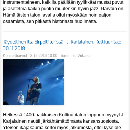
instrumentteineen, kaikilla päällään tyylikkäät mustat puvut
ja asetelma kaikin puolin muutenkin hyvin jazz. Harvoin on
Hämäläisten talon lavalla ollut myöskään noin paljon
osaamista, sen pitkästä historiasta huolimatta.
Täydellinen ilta Sirppiliiterissä –J. Karjalainen, Kulttuuritalo
30.11.2018
Konserttiarviot
2.12.2018 10:00
Tommi E. Virtanen
Hetkessä 1400-paikkaisen Kulttuuritalon loppuun myynyt J.
Karjalainen nauttii järkähtämättömästä kansansuosiosta.
Yleisön ikäjakauma kertoi myös jatkumosta, ettei kyse ole