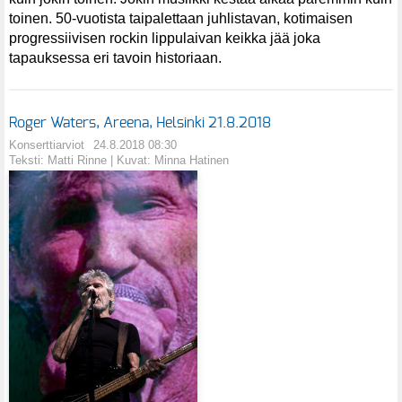
toinen. 50-vuotista taipalettaan juhlistavan, kotimaisen
progressiivisen rockin lippulaivan keikka jää joka
tapauksessa eri tavoin historiaan.
Roger Waters, Areena, Helsinki 21.8.2018
Konserttiarviot
24.8.2018 08:30
Teksti: Matti Rinne | Kuvat: Minna Hatinen