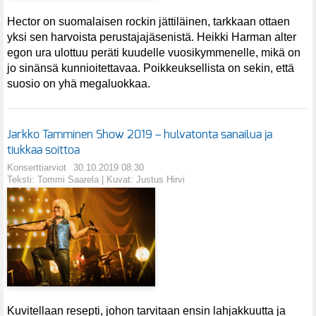
Hector on suomalaisen rockin jättiläinen, tarkkaan ottaen
yksi sen harvoista perustajajäsenistä. Heikki Harman alter
egon ura ulottuu peräti kuudelle vuosikymmenelle, mikä on
jo sinänsä kunnioitettavaa. Poikkeuksellista on sekin, että
suosio on yhä megaluokkaa.
Jarkko Tamminen Show 2019 – hulvatonta sanailua ja
tiukkaa soittoa
Konserttiarviot
30.10.2019 08:30
Teksti: Tommi Saarela | Kuvat: Justus Hirvi
Kuvitellaan resepti, johon tarvitaan ensin lahjakkuutta ja