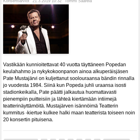
Konserttiarviot
21.3.2019 10:32
Tommi Saarela
Vastikään kunnioitettavat 40 vuotta täyttäneen Popedan
keulahahmo ja nykykokoonpanon ainoa alkuperäisjäsen
Pate Mustajärvi on kuljettanut soolouraansa bändin rinnalla
jo vuodesta 1984. Siinä kun Popeda juhli uraansa isosti
stadionkeikalla, Pate päätti jalkautua huomattavasti
pienempiin puitteisiin ja lähteä kiertämään intiimejä
teatterinäyttämöitä. Mustajärven isännöimä Teatterin
kummitus -kiertue kulkee halki maan teatterista toiseen noin
20 konsertin pituisena.