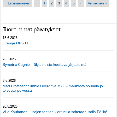
« Ensimmäinen
‹‹
1
2
3
4
5
››
Viimeinen »
Tuoreimmat päivitykset
15.6.2026
Orange OR60 UK
9.6.2026
Symetrix Cognio – älylaitteista koottava järjestelmä
6.6.2026
Mad Professor Simble Overdrive Mk2 – maukasta soundia jo
toisessa polvessa
20.5.2026
Ville Kauhanen – isojen tähtien kiertueilla soitetaan isolla PA:lla!