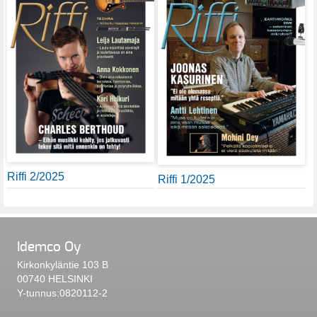
Riffi 2/2025
Riffi 1/2025
Idemco Oy
Kirkonkyläntie 103 B
00740 HELSINKI
Y-tunnus:0820112-2