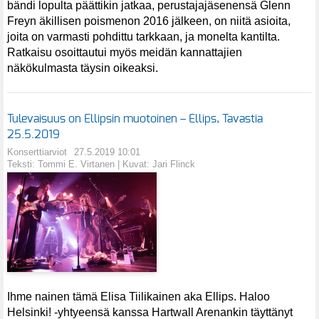
bändi lopulta päättikin jatkaa, perustajajäsenensä Glenn
Freyn äkillisen poismenon 2016 jälkeen, on niitä asioita,
joita on varmasti pohdittu tarkkaan, ja monelta kantilta.
Ratkaisu osoittautui myös meidän kannattajien
näkökulmasta täysin oikeaksi.
Tulevaisuus on Ellipsin muotoinen – Ellips, Tavastia
25.5.2019
Konserttiarviot
27.5.2019 10:01
Teksti: Tommi E. Virtanen | Kuvat: Jari Flinck
Ihme nainen tämä Elisa Tiilikainen aka Ellips. Haloo
Helsinki! -yhtyeensä kanssa Hartwall Arenankin täyttänyt