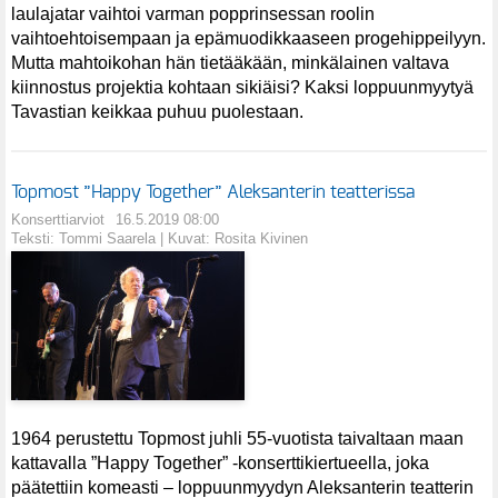
laulajatar vaihtoi varman popprinsessan roolin
vaihtoehtoisempaan ja epämuodikkaaseen progehippeilyyn.
Mutta mahtoikohan hän tietääkään, minkälainen valtava
kiinnostus projektia kohtaan sikiäisi? Kaksi loppuunmyytyä
Tavastian keikkaa puhuu puolestaan.
Topmost ”Happy Together” Aleksanterin teatterissa
Konserttiarviot
16.5.2019 08:00
Teksti: Tommi Saarela | Kuvat: Rosita Kivinen
1964 perustettu Topmost juhli 55-vuotista taivaltaan maan
kattavalla ”Happy Together” -konserttikiertueella, joka
päätettiin komeasti – loppuunmyydyn Aleksanterin teatterin