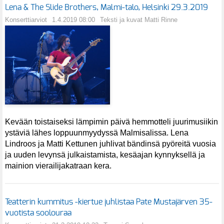
Lena & The Slide Brothers, Malmi-talo, Helsinki 29.3.2019
Konserttiarviot
1.4.2019 08:00
Teksti ja kuvat Matti Rinne
Kevään toistaiseksi lämpimin päivä hemmotteli juurimusiikin
ystäviä lähes loppuunmyydyssä Malmisalissa. Lena
Lindroos ja Matti Kettunen juhlivat bändinsä pyöreitä vuosia
ja uuden levynsä julkaistamista, kesäajan kynnyksellä ja
mainion vierailijakatraan kera.
Teatterin kummitus -kiertue juhlistaa Pate Mustajärven 35-
vuotista soolouraa