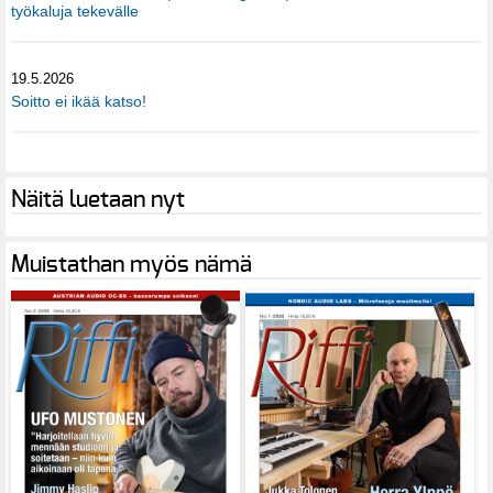
työkaluja tekevälle
19.5.2026
Soitto ei ikää katso!
Näitä luetaan nyt
Muistathan myös nämä