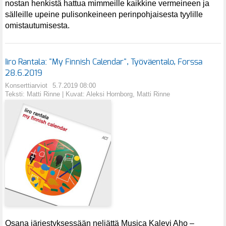
nostan henkistä hattua mimmeille kaikkine vermeineen ja
sälleille upeine pulisonkeineen perinpohjaisesta tyylille
omistautumisesta.
Iiro Rantala: "My Finnish Calendar", Työväentalo, Forssa
28.6.2019
Konserttiarviot
5.7.2019 08:00
Teksti: Matti Rinne | Kuvat: Aleksi Hornborg, Matti Rinne
Osana järjestyksessään neljättä Musica Kalevi Aho –