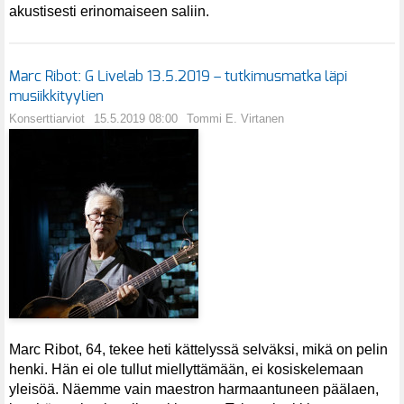
akustisesti erinomaiseen saliin.
Marc Ribot: G Livelab 13.5.2019 – tutkimusmatka läpi
musiikkityylien
Konserttiarviot
15.5.2019 08:00
Tommi E. Virtanen
Marc Ribot, 64, tekee heti kättelyssä selväksi, mikä on pelin
henki. Hän ei ole tullut miellyttämään, ei kosiskelemaan
yleisöä. Näemme vain maestron harmaantuneen päälaen,