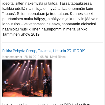
ideoita, sitten näkemystä ja taitoa. Tässä tapauksessa
kaikkia edellä mainittuja on hyvä laittaa enemmän kuin
”ripaus”. Sitten treenataan ja treenataan. Kunnes kaikki
puurtamisen maku häipyy, ja näkyviin ja kuuluviin jää vain
lopputulos – vaivattomasti rullaava, spontaanin oloiseksi
naamioitu musiikillinen naurupommi nimeltä Jarkko
Tamminen Show 2019.
Pekka Pohjola Group, Tavastia, Helsinki 22.10.2019
Konserttiarviot
28.10.2019 08:30
Matti Rinne
Lokakuinen tiistai-ilta ei sujunutkaan tällä kertaa ihan