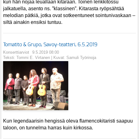
kun hän nojaa leuallaan kitaraan. Toinen lenkkitossu
jalkatuella, asento ns. ”klassinen”. Kitarasta ryöpsähtää
melodian pätkiä, jotka ovat sotkeentuneet sointunivaskaan –
siltä ainakin ensiksi tuntuu.
Tomatito & Grupo, Savoy-teatteri, 6.5.2019
Konserttiarviot
9.5.2019 08:00
Teksti: Tommi E. Virtanen | Kuvat: Samuli Työrinoja
Kun legendaarisin hengissä oleva flamencokitaristi saapuu
taloon, on tunnelma harras kuin kirkossa.