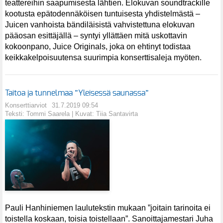
teattereihin saapumisesta lähtien. Elokuvan soundtrackille
kootusta epätodennäköisen tuntuisesta yhdistelmästä –
Juicen vanhoista bändiläisistä vahvistettuna elokuvan
pääosan esittäjällä – syntyi yllättäen mitä uskottavin
kokoonpano, Juice Originals, joka on ehtinyt todistaa
keikkakelpoisuutensa suurimpia konserttisaleja myöten.
Taitoa ja tunnelmaa ”Yleisessä saunassa”
Konserttiarviot
31.7.2019 09:54
Teksti: Tommi Saarela | Kuvat: Tiia Santavirta
Pauli Hanhiniemen laulutekstin mukaan ”joitain tarinoita ei
toistella koskaan, toisia toistellaan”. Sanoittajamestari Juha