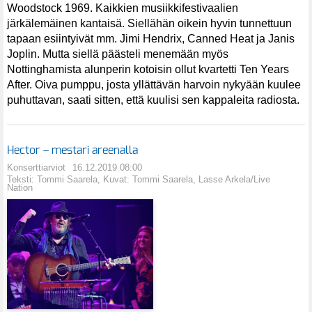
Woodstock 1969. Kaikkien musiikkifestivaalien
järkälemäinen kantaisä. Siellähän oikein hyvin tunnettuun
tapaan esiintyivät mm. Jimi Hendrix, Canned Heat ja Janis
Joplin. Mutta siellä päästeli menemään myös
Nottinghamista alunperin kotoisin ollut kvartetti Ten Years
After. Oiva pumppu, josta yllättävän harvoin nykyään kuulee
puhuttavan, saati sitten, että kuulisi sen kappaleita radiosta.
Hector – mestari areenalla
Konserttiarviot
16.12.2019 08:00
Teksti: Tommi Saarela, Kuvat: Tommi Saarela, Lasse Arkela/Live
Nation