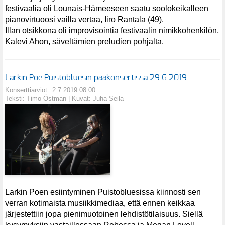
festivaalia oli Lounais-Hämeeseen saatu soolokeikalleen
pianovirtuoosi vailla vertaa, Iiro Rantala (49).
Illan otsikkona oli improvisointia festivaalin nimikkohenkilön,
Kalevi Ahon, säveltämien preludien pohjalta.
Larkin Poe Puistobluesin pääkonsertissa 29.6.2019
Konserttiarviot
2.7.2019 08:00
Teksti: Timo Östman | Kuvat: Juha Seila
Larkin Poen esiintyminen Puistobluesissa kiinnosti sen
verran kotimaista musiikkimediaa, että ennen keikkaa
järjestettiin jopa pienimuotoinen lehdistötilaisuus. Siellä