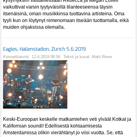
kysymyksiin vastaillessaan Rebecca ja Megan Lovell
vaikuttivat varsin tyytyväisiltä tilanteeseensa täysin
itsenäisinä, oman musiikkinsa tuottavina artisteina. Oma
tyyli kun on löytynyt nimenomaan itseään tuottamalla, eikä
muiden ohjaksissa olemalla.
Eagles, Hallenstadion, Zürich 5.6.2019
Konserttiarviot
12.6.2019 08:56
Teksti ja kuvat: Matti Rinne
Keski-Euroopan keskelle matkamiehen veti ylväät Kotkat ja
Kalifornian soundi! Edellisestä kohtaamisesta
Amsterdamissa olikin vierähtänyt jo viisi vuotta. Se, että