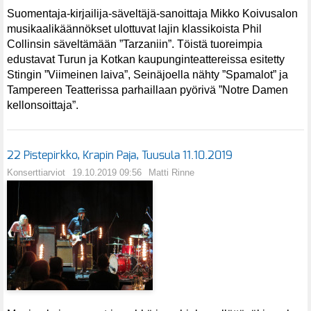
Suomentaja-kirjailija-säveltäjä-sanoittaja Mikko Koivusalon
musikaalikäännökset ulottuvat lajin klassikoista Phil
Collinsin säveltämään ”Tarzaniin”. Töistä tuoreimpia
edustavat Turun ja Kotkan kaupunginteattereissa esitetty
Stingin ”Viimeinen laiva”, Seinäjoella nähty ”Spamalot” ja
Tampereen Teatterissa parhaillaan pyörivä ”Notre Damen
kellonsoittaja”.
22 Pistepirkko, Krapin Paja, Tuusula 11.10.2019
Konserttiarviot
19.10.2019 09:56
Matti Rinne