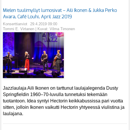
Mielen tuulimyllyt lumosivat – Aili Ikonen & Jukka Perko
Avara, Café Louhi, April Jazz 2019
Konserttiarviot
29.4.2019 09:00
Tommi E. Virtanen | Kuvat: Vilma Timonen
Jazzlaulaja Aili Ikonen on tarttunut laulajalegenda Dusty
Springfieldin 1960–70-luvulla tunnetuksi tekemään
tuotantoon. Idea syntyi Hectorin keikkabussissa pari vuotta
sitten, jolloin Ikonen vaikutti Hectorin yhtyeessä viulistina ja
laulajana.