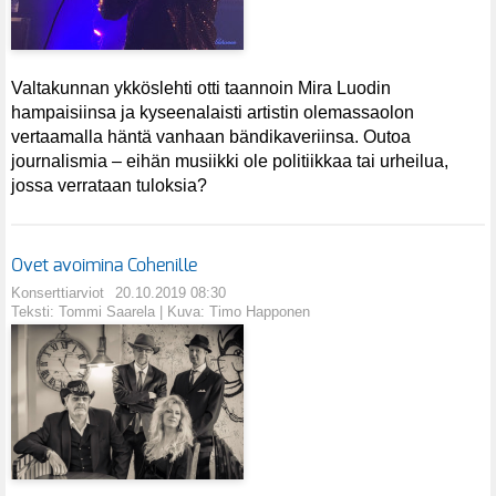
Valtakunnan ykköslehti otti taannoin Mira Luodin
hampaisiinsa ja kyseenalaisti artistin olemassaolon
vertaamalla häntä vanhaan bändikaveriinsa. Outoa
journalismia – eihän musiikki ole politiikkaa tai urheilua,
jossa verrataan tuloksia?
Ovet avoimina Cohenille
Konserttiarviot
20.10.2019 08:30
Teksti: Tommi Saarela | Kuva: Timo Happonen