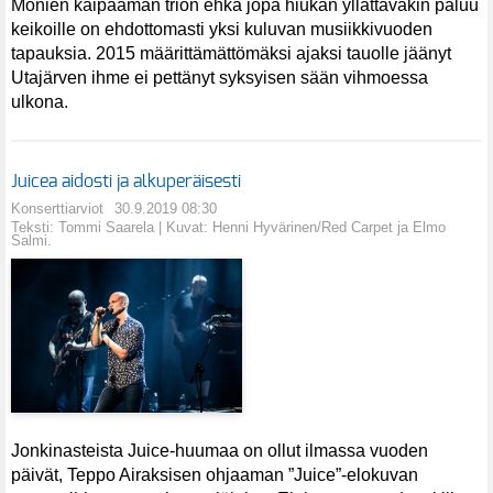
Monien kaipaaman trion ehkä jopa hiukan yllättäväkin paluu
keikoille on ehdottomasti yksi kuluvan musiikkivuoden
tapauksia. 2015 määrittämättömäksi ajaksi tauolle jäänyt
Utajärven ihme ei pettänyt syksyisen sään vihmoessa
ulkona.
Juicea aidosti ja alkuperäisesti
Konserttiarviot
30.9.2019 08:30
Teksti: Tommi Saarela | Kuvat: Henni Hyvärinen/Red Carpet ja Elmo
Salmi.
Jonkinasteista Juice-huumaa on ollut ilmassa vuoden
päivät, Teppo Airaksisen ohjaaman ”Juice”-elokuvan