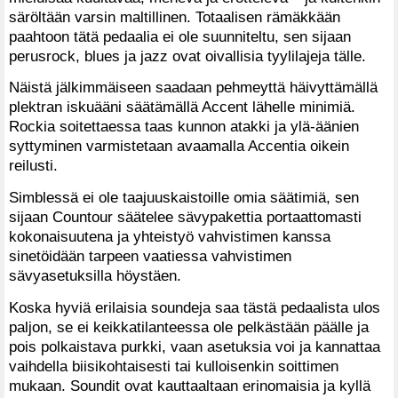
säröltään varsin maltillinen. Totaalisen rämäkkään
paahtoon tätä pedaalia ei ole suunniteltu, sen sijaan
perusrock, blues ja jazz ovat oivallisia tyylilajeja tälle.
Näistä jälkimmäiseen saadaan pehmeyttä häivyttämällä
plektran iskuääni säätämällä Accent lähelle minimiä.
Rockia soitettaessa taas kunnon atakki ja ylä-äänien
syttyminen varmistetaan avaamalla Accentia oikein
reilusti.
Simblessä ei ole taajuuskaistoille omia säätimiä, sen
sijaan Countour säätelee sävypakettia portaattomasti
kokonaisuutena ja yhteistyö vahvistimen kanssa
sinetöidään tarpeen vaatiessa vahvistimen
sävyasetuksilla höystäen.
Koska hyviä erilaisia soundeja saa tästä pedaalista ulos
paljon, se ei keikkatilanteessa ole pelkästään päälle ja
pois polkaistava purkki, vaan asetuksia voi ja kannattaa
vaihdella biisikohtaisesti tai kulloisenkin soittimen
mukaan. Soundit ovat kauttaaltaan erinomaisia ja kyllä