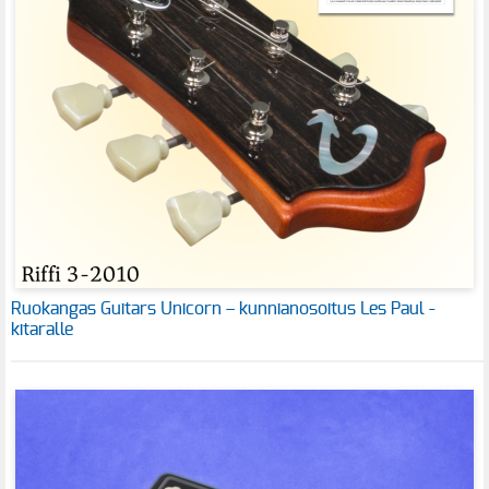
Ruokangas Guitars Unicorn – kunnianosoitus Les Paul -
kitaralle