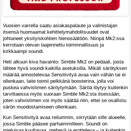
Vuosien varrella saatu asiakaspalaute ja valmistajan
itsensä huomaamat kehittelymahdollisuudet ovat
johtaneet yksityiskohtien hienosäätöön. Niinpä Mk2:ssa
kerrotaan olevan laajennettu toiminnallisuus ja
kirkkaampi soundi.
Heti alkuun kiva havainto: Simble Mk2 on pedaali, josta
lähtee hyvä soundi kaikilla asetuksilla. Mikäli särötyksen
määrää annostelevaa Sensitivityä avaa vain vähän tai ei
ollenkaan, laite toimii pelkkänä boosterina, jolla voi
puskea vahvistimen säröytymään. Säröä löytyy kuitenkin
tarvittaessa myös suoraan Simble Mk2:sta itsessään,
joten vahvistimen voi myös säätää niin, ettei se osallistu
särön muodostamiseen ollenkaan.
Kun Sensitivityä avaa reilummin, siirrytään sille alueelle,
jossa Simble pääsee parhaimmilleen. Soundi on
mieluisaa kuultavaa, mehevä ja erotteleva – ja kuitenkin