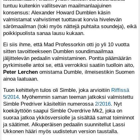
tuntuu kuitenkin vallitsevan maailmanlaajuinen
konsensus: Alexander Howard Dumblen käsin
valmistamat vahvistimet tuottavat korvia hivelevän
särömaailman (toki myös nättejä puhtaita soundeja), eikä
poikkipuolista sanaa lausu kukaan.
Ei siis ihme, että Mad Professorkin otti jo yli 10 vuotta
sitten tavoitteekseen Dumblen soundimaailmaa
jäljittelevän pedaalin valmistaminen. Pontta päämäärän
pyrkimiselle antoi se, että verrokiksi saatiin tuolloin aito,
Peter Lerchen
omistama Dumble, ilmeisestikin Suomen
ainoa laatuaan.
Tuon kehittelyn tulos oli Simble, joka arvioitiin
Riffissä
5/2014
. Myöhemmin saman teeman jatkoksi valmistettu
Simble Predriver käsiteltiin numerossa
2/2016
. Nyt
koekäyttöön saapui Simble Overdrive Mk2, joka on
suoraa jatkoa ykkösversiolle ja sisältää samat toiminnot
ja säätimet. Alkuperäisen pedaalin suunnitellut Lassi
Ukkonen hääri myös uudistetun version taustalla.