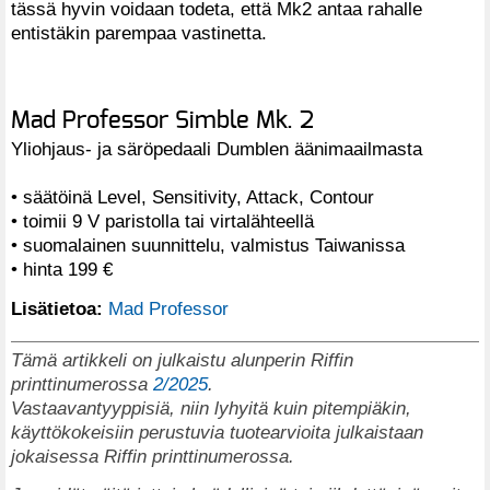
tässä hyvin voidaan todeta, että Mk2 antaa rahalle
entistäkin parempaa vastinetta.
Mad Professor Simble Mk. 2
Yliohjaus- ja säröpedaali Dumblen äänimaailmasta
• säätöinä Level, Sensitivity, Attack, Contour
• toimii 9 V paristolla tai virtalähteellä
• suomalainen suunnittelu, valmistus Taiwanissa
• hinta 199 €
Lisätietoa:
Mad Professor
Tämä artikkeli on julkaistu alunperin Riffin
printtinumerossa
2/2025
.
Vastaavantyyppisiä, niin lyhyitä kuin pitempiäkin,
käyttökokeisiin perustuvia tuotearvioita julkaistaan
jokaisessa Riffin printtinumerossa.