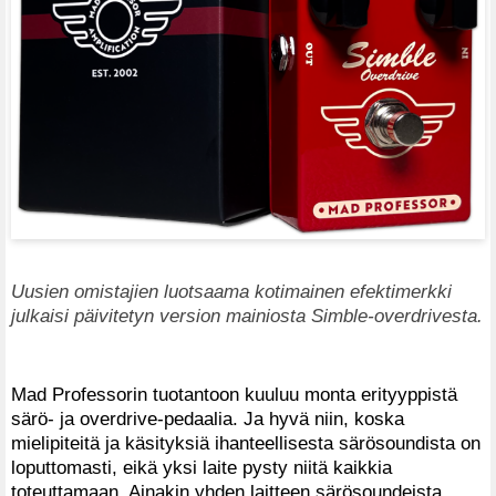
Uusien omistajien luotsaama kotimainen efektimerkki
julkaisi päivitetyn version mainiosta Simble-overdrivesta.
Mad Professorin tuotantoon kuuluu monta erityyppistä
särö- ja overdrive-pedaalia. Ja hyvä niin, koska
mielipiteitä ja käsityksiä ihanteellisesta särösoundista on
loputtomasti, eikä yksi laite pysty niitä kaikkia
toteuttamaan. Ainakin yhden laitteen särösoundeista