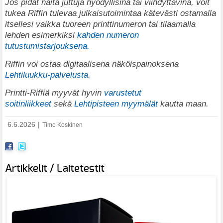
Jos pidät näitä juttuja hyödyllisinä tai viihdyttävinä, voit
tukea Riffin tulevaa julkaisutoimintaa kätevästi ostamalla
itsellesi vaikka tuoreen printtinumeron tai tilaamalla
lehden esimerkiksi
kahden numeron
tutustumistarjouksena.
Riffin voi ostaa digitaalisena näköispainoksena
Lehtiluukku-palvelusta
.
Printti-Riffiä myyvät hyvin
varustetut
soitinliikkeet
sekä
Lehtipisteen myymälät
kautta maan.
6.6.2026
|
Timo Koskinen
Artikkelit / Laitetestit