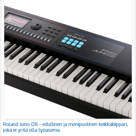
Roland Juno-D8 – edullinen ja monipuolinen keikkakiippari,
joka ei yritä olla työasema.