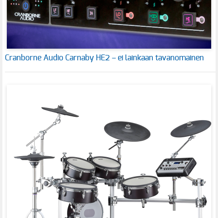
Cranborne Audio Carnaby HE2 – ei lainkaan tavanomainen