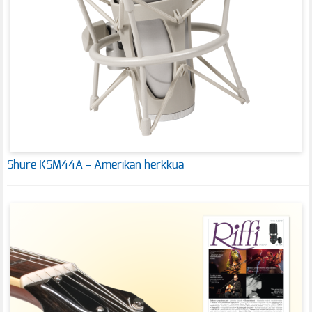
Shure KSM44A – Amerikan herkkua