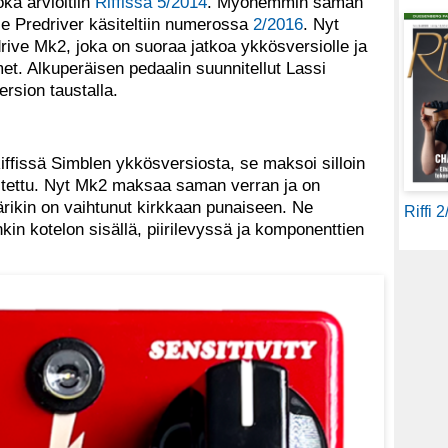
oka arvioitiin
Riffissä 5/2014
. Myöhemmin saman
le Predriver käsiteltiin numerossa
2/2016
. Nyt
ive Mk2, joka on suoraa jatkoa ykkösversiolle ja
met. Alkuperäisen pedaalin suunnitellut Lassi
rsion taustalla.
Riffissä Simblen ykkösversiosta, se maksoi silloin
stettu. Nyt Mk2 maksaa saman verran ja on
värikin on vaihtunut kirkkaan punaiseen. Ne
Riffi 
in kotelon sisällä, piirilevyssä ja komponenttien