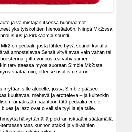
laute ja valmistajan itsensä huomaamat
taneet yksityiskohtien hienosäätöön. Niinpä Mk2:ssa
innallisuus ja kirkkaampi soundi.
 Mk2 on pedaali, josta lähtee hyvä soundi kaikilla
ärää annostelevaa Sensitivityä avaa vain vähän tai
ä boosterina, jolla voi puskea vahvistimen
nkin tarvittaessa myös suoraan Simble Mk2:sta
yös säätää niin, ettei se osallistu särön
iirrytään sille alueelle, jossa Simble pääsee
aa kuultavaa, mehevä ja erotteleva – ja kuitenkin
aalisen rämäkkään paahtoon tätä pedaalia ei ole
blues ja jazz ovat oivallisia tyylilajeja tälle.
meyttä häivyttämällä plektran iskuääni säätämällä
itettaessa taas kunnon atakki ja ylä-äänien
 Accentia oikein reilusti.