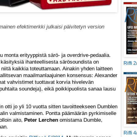
ainen efektimerkki julkaisi päivitetyn version
 monta erityyppistä särö- ja overdrive-pedaalia.
a käsityksiä ihanteellisesta särösoundista on
Riffi 
y niitä kaikkia toteuttamaan. Ainakin yhden laitteen
vallitsevan maailmanlaajuinen konsensus: Alexander
t vahvistimet tuottavat korvia hivelevän
uhtaita soundeja), eikä poikkipuolista sanaa lausu
n otti jo yli 10 vuotta sitten tavoitteekseen Dumblen
aalin valmistaminen. Pontta päämäärän pyrkimiselle
olloin aito,
Peter Lerchen
omistama Dumble,
aan.
Riffi 