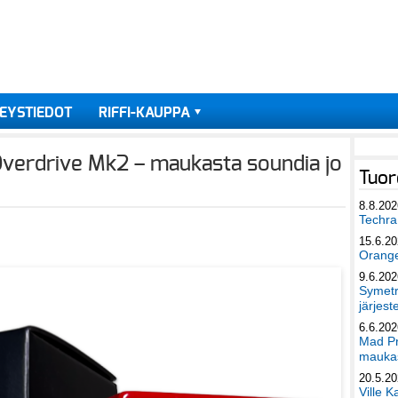
EYSTIEDOT
RIFFI-KAUPPA
verdrive Mk2 – maukasta soundia jo
Tuor
8.8.202
Techra 
15.6.2
Orang
9.6.202
Symetri
järjest
6.6.202
Mad Pr
maukas
20.5.2
Ville K