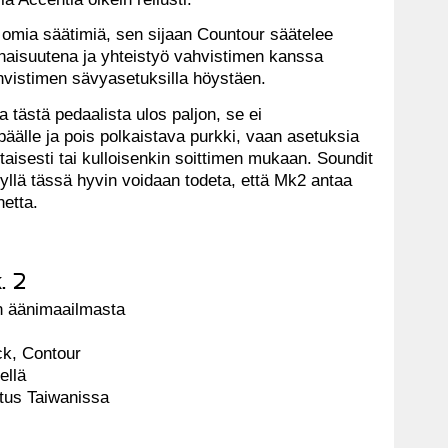
e omia säätimiä, sen sijaan Countour säätelee
naisuutena ja yhteistyö vahvistimen kanssa
hvistimen sävyasetuksilla höystäen.
 tästä pedaalista ulos paljon, se ei
päälle ja pois polkaistava purkki, vaan asetuksia
htaisesti tai kulloisenkin soittimen mukaan. Soundit
kyllä tässä hyvin voidaan todeta, että Mk2 antaa
netta.
. 2
n äänimaailmasta
ack, Contour
ellä
stus Taiwanissa