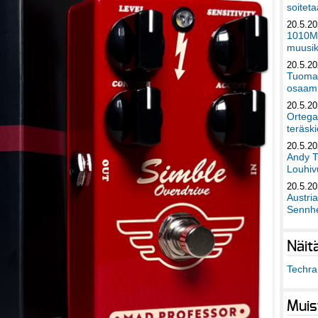
soiteta
20.5.2
1010Mu
muusik
20.5.2
Tuomas
osaami
20.5.2
Ortega
teräski
20.5.2
Andy T
Louhivu
20.5.2
Austri
Sennhe
Näit
Techra 
Muis