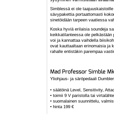
Simblessä ei ole taajuuskaistoill
sävypakettia portaattomasti koko
sinetöidään tarpeen vaatiessa va
Koska hyviä erilaisia soundeja saa
keikkatilanteessa ole pelkästään 
voi ja kannattaa vaihdella biisiko
ovat kauttaaltaan erinomaisia ja 
rahalle entistäkin parempaa vasti
Mad Professor Simble Mk
Yliohjaus- ja säröpedaali Dumble
• säätöinä Level, Sensitivity, Att
• toimii 9 V paristolla tai virtalähte
• suomalainen suunnittelu, valmi
• hinta 199 €