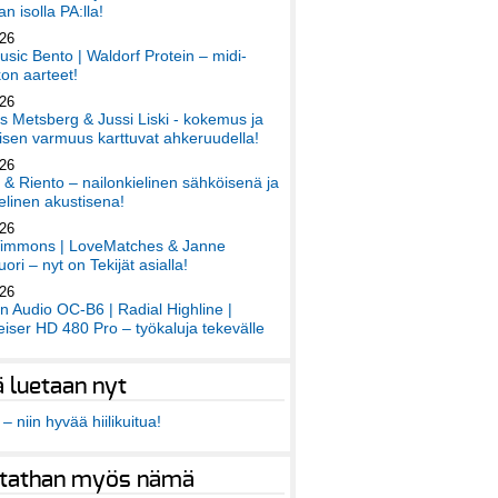
an isolla PA:lla!
026
sic Bento | Waldorf Protein – midi-
on aarteet!
026
 Metsberg & Jussi Liski - kokemus ja
sen varmuus karttuvat ahkeruudella!
026
 & Riento – nailonkielinen sähköisenä ja
elinen akustisena!
026
immons | LoveMatches & Janne
ori – nyt on Tekijät asialla!
026
an Audio OC-B6 | Radial Highline |
iser HD 480 Pro – työkaluja tekevälle
ä luetaan nyt
– niin hyvää hiilikuitua!
tathan myös nämä