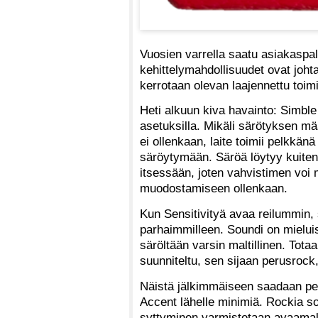
Vuosien varrella saatu asiakaspa
kehittelymahdollisuudet ovat joh
kerrotaan olevan laajennettu toim
Heti alkuun kiva havainto: Simble
asetuksilla. Mikäli särötyksen mä
ei ollenkaan, laite toimii pelkkän
säröytymään. Säröä löytyy kuite
itsessään, joten vahvistimen voi m
muodostamiseen ollenkaan.
Kun Sensitivityä avaa reilummin, s
parhaimmilleen. Soundi on mieluis
säröltään varsin maltillinen. Tot
suunniteltu, sen sijaan perusrock, 
Näistä jälkimmäiseen saadaan peh
Accent lähelle minimiä. Rockia so
syttyminen varmistetaan avaamalla