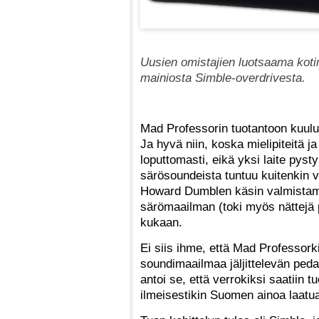
Uusien omistajien luotsaama kotim
mainiosta Simble-overdrivesta.
Mad Professorin tuotantoon kuuluu
Ja hyvä niin, koska mielipiteitä j
loputtomasti, eikä yksi laite pyst
särösoundeista tuntuu kuitenkin 
Howard Dumblen käsin valmistama
särömaailman (toki myös nättejä p
kukaan.
Ei siis ihme, että Mad Professorki
soundimaailmaa jäljittelevän ped
antoi se, että verrokiksi saatiin tu
ilmeisestikin Suomen ainoa laatu