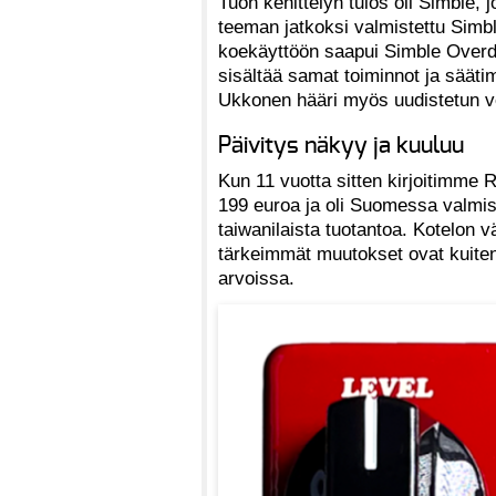
Tuon kehittelyn tulos oli Simble, j
teeman jatkoksi valmistettu Simb
koekäyttöön saapui Simble Overdr
sisältää samat toiminnot ja sääti
Ukkonen hääri myös uudistetun ve
Päivitys näkyy ja kuuluu
Kun 11 vuotta sitten kirjoitimme 
199 euroa ja oli Suomessa valmi
taiwanilaista tuotantoa. Kotelon 
tärkeimmät muutokset ovat kuitenk
arvoissa.