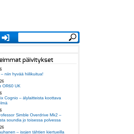
eimmat päivitykset
6
– niin hyvää hiilikuitua!
026
e OR60 UK
6
x Cognio – älylaitteista koottava
elmä
6
ofessor Simble Overdrive Mk2 –
ta soundia jo toisessa polvessa
026
auhanen – isojen tähtien kiertueilla