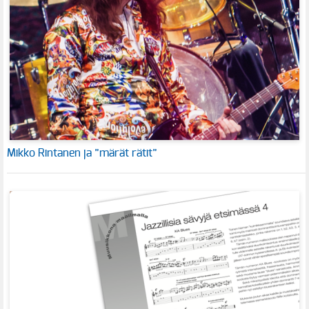
Mikko Rintanen ja ”märät rätit”