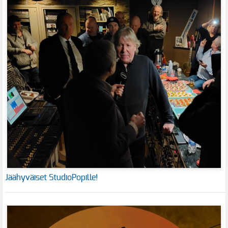
Jäähyväiset StudioPopille!