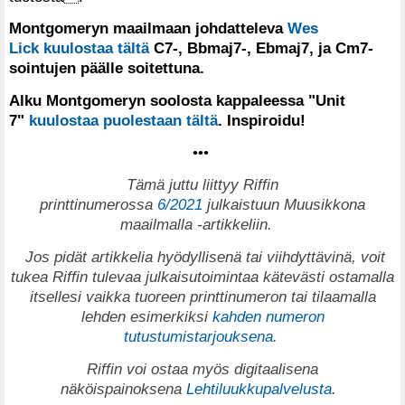
Montgomeryn maailmaan johdatteleva
Wes
Lick
kuulostaa tältä
C7-, Bbmaj7-, Ebmaj7, ja Cm7-
sointujen päälle soitettuna.
Alku Montgomeryn soolosta kappaleessa "Unit
7"
kuulostaa puolestaan tältä
. Inspiroidu!
•••
T
ämä juttu liittyy Riffin
printtinumerossa
6/2021
julkaistuun Muusikkona
maailmalla -artikkeliin.
Jos pidät artikkelia hyödyllisenä tai viihdyttävinä, voit
tukea Riffin tulevaa julkaisutoimintaa kätevästi ostamalla
itsellesi vaikka tuoreen printtinumeron tai tilaamalla
lehden esimerkiksi
kahden numeron
tutustumistarjouksena.
Riffin voi ostaa myös digitaalisena
näköispainoksena
Lehtiluukkupalvelusta
.