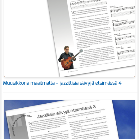
Muusikkona maailmalla – jazzillisia sävyjä etsimässä 4