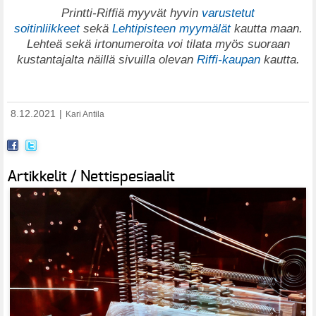
Printti-Riffiä myyvät hyvin
varustetut
soitinliikkeet
sekä
Lehtipisteen myymälät
kautta maan.
Lehteä sekä irtonumeroita voi tilata myös suoraan
kustantajalta näillä sivuilla olevan
Riffi-kaupan
kautta.
8.12.2021
|
Kari Antila
Artikkelit / Nettispesiaalit