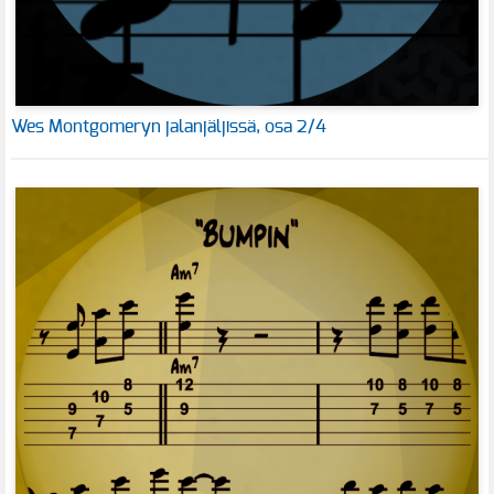
Wes Montgomeryn jalanjäljissä, osa 2/4