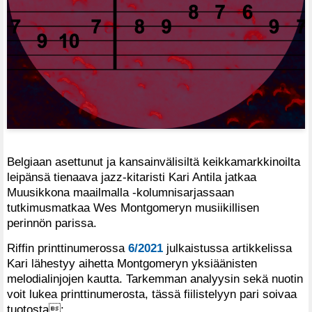
Belgiaan asettunut ja kansainvälisiltä keikkamarkkinoilta
leipänsä tienaava jazz-kitaristi Kari Antila jatkaa
Muusikkona maailmalla -kolumnisarjassaan
tutkimusmatkaa Wes Montgomeryn musiikillisen
perinnön parissa.
Riffin printtinumerossa
6/2021
julkaistussa artikkelissa
Kari lähestyy aihetta Montgomeryn yksiäänisten
melodialinjojen kautta. Tarkemman analyysin sekä nuotin
voit lukea printtinumerosta, tässä fiilistelyyn pari soivaa
tuotosta: