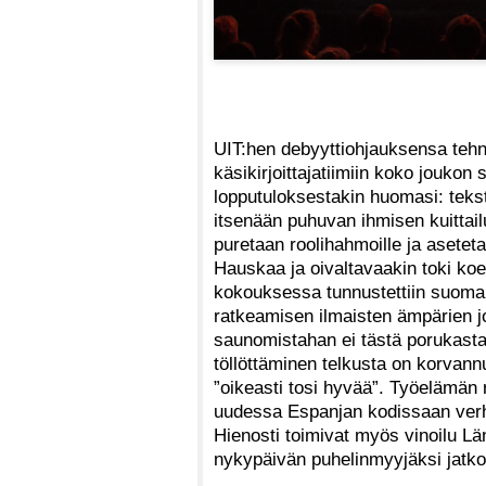
UIT:hen debyyttiohjauksensa tehn
käsikirjoittajatiimiin koko joukon
lopputuloksestakin huomasi: tekst
itsenään puhuvan ihmisen kuittailu
puretaan roolihahmoille ja asete
Hauskaa ja oivaltavaakin toki ko
kokouksessa tunnustettiin suomalai
ratkeamisen ilmaisten ämpärien j
saunomistahan ei tästä porukasta
töllöttäminen telkusta on korvan
”oikeasti tosi hyvää”. Työelämän
uudessa Espanjan kodissaan verho
Hienosti toimivat myös vinoilu Lä
nykypäivän puhelinmyyjäksi jatko