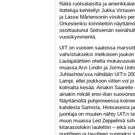
Näitä ruotsalaisilta ja amerikkala
ilotteluja kehitellyt Jukka Virta
ja Lasse Mårtensonin viisikko per
Orkesteriksi kiinnitettiin näyttäm
osoittautunut Seitsemän seinähull
vuosikymmentä.
UIT on vuosien saatossa marssitt
vahvistukseksi melkoisen joukon 
Laulajatähtien ohella mukavuusa
muassa Arvi Lindin ja Jorma Uotis
Juhlashow’ssa nähdään UIT:n 2000
Lampi, ellei joukkoon sitten voi j
kolmatta kesää. Ainakin Saarelle
ainakin mikäli ensi-illan suosionos
Näyttämöllä puhjenneessa kolmen 
kahdesta Samista, Hintsasesta ja 
juontaja on muuten nähty UIT:n la
muun muassa Led Zeppeliniä siih
kitarasoolokin laulettiin – eikä su
nuotilleen ja tavulleen suomeksi