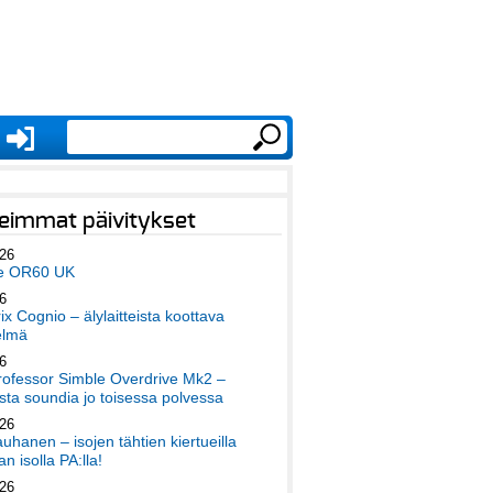
eimmat päivitykset
026
e OR60 UK
6
x Cognio – älylaitteista koottava
elmä
6
ofessor Simble Overdrive Mk2 –
ta soundia jo toisessa polvessa
026
auhanen – isojen tähtien kiertueilla
an isolla PA:lla!
026