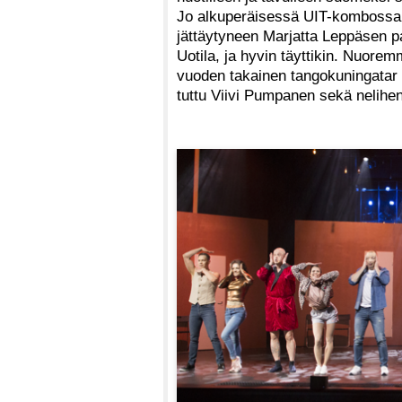
Jo alkuperäisessä UIT-kombossa m
jättäytyneen Marjatta Leppäsen p
Uotila, ja hyvin täyttikin. Nuorem
vuoden takainen tangokuningatar E
tuttu Viivi Pumpanen sekä nelihe