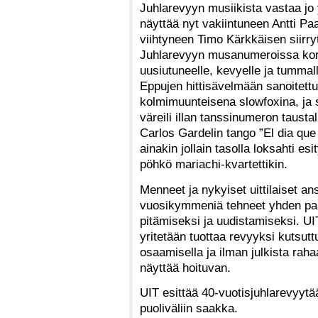
Juhlarevyyn musiikista vastaa jo 
näyttää nyt vakiintuneen Antti Pa
viihtyneen Timo Kärkkäisen siirryt
Juhlarevyyn musanumeroissa kor
uusiutuneelle, kevyelle ja tummall
Eppujen hittisävelmään sanoitett
kolmimuunteisena slowfoxina, ja 
väreili illan tanssinumeron taustall
Carlos Gardelin tango ”El dia qu
ainakin jollain tasolla loksahti 
pöhkö mariachi-kvartettikin.
Menneet ja nykyiset uittilaiset an
vuosikymmeniä tehneet yhden paik
pitämiseksi ja uudistamiseksi. UI
yritetään tuottaa revyyksi kutsut
osaamisella ja ilman julkista rah
näyttää hoituvan.
UIT esittää 40-vuotisjuhlarevyy
puoliväliin saakka.