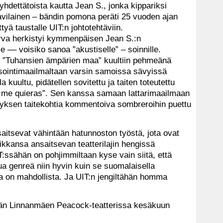
yhdettätoista kautta Jean S., jonka kippariksi
avilainen – bändin pomona peräti 25 vuoden ajan
tyä taustalle UIT:n johtotehtäviin.
va herkistyi kymmenpäisen Jean S.:n
e –– voisiko sanoa ”akustiselle” – soinnille.
u ”Tuhansien ämpärien maa” kuultiin pehmeänä
sointimaailmaltaan varsin samoissa sävyissä
a kuultu, pidätellen sovitettu ja taiten toteutettu
e me quieras”. Sen kanssa samaan lattarimaailmaan
esityksen taitekohtia kommentoiva sombreroihin puettu
saitsevat vähintään hatunnoston työstä, jota ovat
kansa ansaitsevan teatterilajin hengissä
T:ssähän on pohjimmiltaan kyse vain siitä, että
tua genreä niin hyvin kuin se suomalaisella
aa on mahdollista. Ja UIT:n jengiltähän homma
tään Linnanmäen Peacock-teatterissa kesäkuun