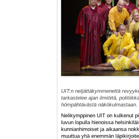
UIT:n neljättäkymmenettä revyyk
tarkastelee ajan ilmiöitä, politiik
hömpähtävästä näkökulmastaan.
Nelikymppinen UIT on kulkenut pit
luvun lopulla hienoissa helsinkiläis
kunnianhimoiset ja aikaansa nokke
muuttua yhä enemmän läpikirjoitet