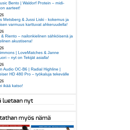
sic Bento | Waldorf Protein – midi-
on aarteet!
026
 Metsberg & Jussi Liski - kokemus ja
sen varmuus karttuvat ahkeruudella!
026
 & Riento – nailonkielinen sähköisenä ja
elinen akustisena!
026
immons | LoveMatches & Janne
ori – nyt on Tekijät asialla!
026
an Audio OC-B6 | Radial Highline |
iser HD 480 Pro – työkaluja tekevälle
026
ei ikää katso!
ä luetaan nyt
tathan myös nämä