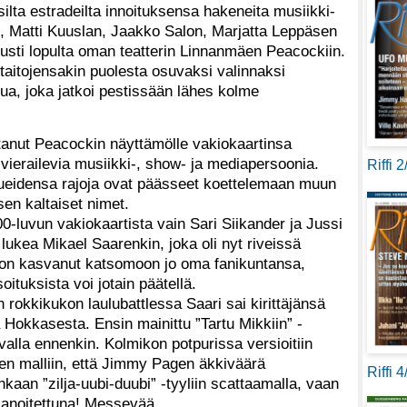
isilta estradeilta innoituksensa hakeneita musiikki-
sen, Matti Kuuslan, Jaakko Salon, Marjatta Leppäsen
usti lopulta oman teatterin Linnanmäen Peacockiin.
ötaitojensakin puolesta osuvaksi valinnaksi
ua, joka jatkoi pestissään lähes kolme
anut Peacockin näyttämölle vakiokaartinsa
vierailevia musiikki-, show- ja mediapersoonia.
Riffi 
lueidensa rajoja ovat päässeet koettelemaan muun
en kaltaiset nimet.
-luvun vakiokaartista vain Sari Siikander ja Jussi
o lukea Mikael Saarenkin, joka oli nyt riveissä
 on kasvanut katsomoon jo oma fanikuntansa,
oituksista voi jotain päätellä.
rokkikukon laulubattlessa Saari sai kirittäjänsä
Hokkasesta. Ensin mainittu ”Tartu Mikkiin” -
valla ennenkin. Kolmikon potpurissa versioitiin
en malliin, että Jimmy Pagen äkkiväärä
Riffi 
inkaan ”zilja-uubi-duubi” -tyyliin scattaamalla, vaan
 sanoitettuna! Messevää.