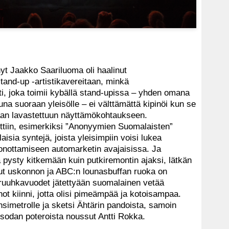
yt Jaakko Saariluoma oli haalinut
 stand-up -artistikavereitaan, minkä
i, joka toimii kybällä stand-upissa – yhden omana
na suoraan yleisölle – ei välttämättä kipinöi kun se
taan lavastettuun näyttämökohtaukseen.
ettiin, esimerkiksi ”Anonyymien Suomalaisten”
sia syntejä, joista yleisimpiin voisi lukea
onottamiseen automarketin avajaisissa. Ja
 pysty kitkemään kuin putkiremontin ajaksi, lätkän
nut uskonnon ja ABC:n lounasbuffan ruoka on
 ruuhkavuodet jätettyään suomalainen vetää
t kiinni, jotta olisi pimeämpää ja kotoisampaa.
nsimetrolle ja sketsi Ähtärin pandoista, samoin
sodan poteroista noussut Antti Rokka.