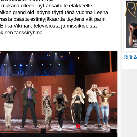
ukana olleen, nyt ansaitulle eläkkeelle
aikan grand old ladyna täytti tänä vuonna Leena
masta päästä esiintyjäkaartia täydensivät parin
rika Vikman, televisiosta ja missikisoista
nkinen tanssiryhmä.
Riffi 