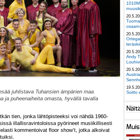
1010Mu
muusik
20.5.2
Tuomas
osaami
20.5.2
Ortega
teräski
20.5.2
Andy T
Louhivu
20.5.2
Austri
Sennhe
19.5.2
esää juhlistava Tuhansien ämpärien maa
Soitto 
kaa ja puheenaiheita omasta, hyvällä tavalla
Näit
kän tien, jonka lähtöpisteeksi voi nähdä 1960-
issä illallisravintoloissa pyörineet musiikillisesti
Muis
lasti kommentoivat floor show’t, jotka alkoivat
uiksi.