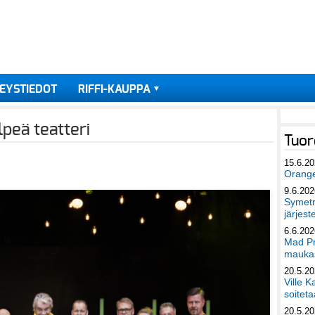
EYSTIEDOT
RIFFI-KAUPPA
peä teatteri
Tuor
15.6.2
Orang
9.6.202
Symetri
järjest
6.6.202
Mad Pr
maukas
20.5.2
Ville K
soiteta
20.5.2