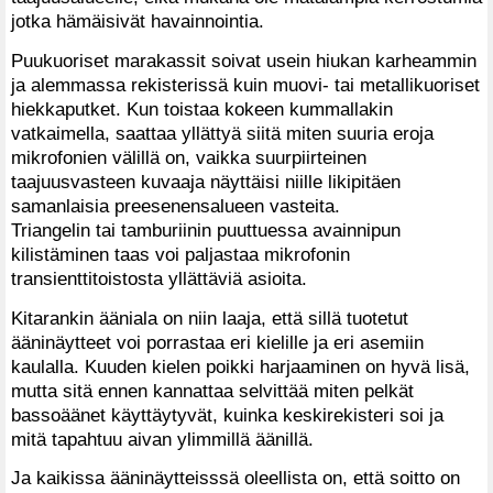
jotka hämäisivät havainnointia.
Puukuoriset marakassit soivat usein hiukan karheammin
ja alemmassa rekisterissä kuin muovi- tai metallikuoriset
hiekkaputket. Kun toistaa kokeen kummallakin
vatkaimella, saattaa yllättyä siitä miten suuria eroja
mikrofonien välillä on, vaikka suurpiirteinen
taajuusvasteen kuvaaja näyttäisi niille likipitäen
samanlaisia preesenensalueen vasteita.
Triangelin tai tamburiinin puuttuessa avainnipun
kilistäminen taas voi paljastaa mikrofonin
transienttitoistosta yllättäviä asioita.
Kitarankin ääniala on niin laaja, että sillä tuotetut
ääninäytteet voi porrastaa eri kielille ja eri asemiin
kaulalla. Kuuden kielen poikki harjaaminen on hyvä lisä,
mutta sitä ennen kannattaa selvittää miten pelkät
bassoäänet käyttäytyvät, kuinka keskirekisteri soi ja
mitä tapahtuu aivan ylimmillä äänillä.
Ja kaikissa ääninäytteisssä oleellista on, että soitto on