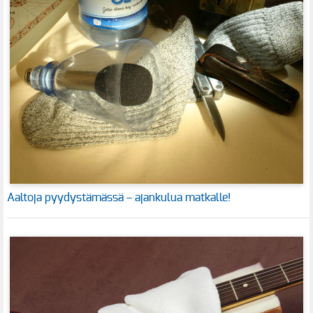
Aaltoja pyydystämässä – ajankulua matkalle!