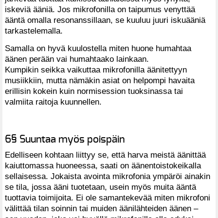
iskeviä ääniä. Jos mikrofonilla on taipumus venyttää
ääntä omalla resonanssillaan, se kuuluu juuri iskuääniä
tarkastelemalla.
Samalla on hyvä kuulostella miten huone humahtaa
äänen perään vai humahtaako lainkaan.
Kumpikin seikka vaikuttaa mikrofonilla äänitettyyn
musiikkiin, mutta nämäkin asiat on helpompi havaita
erillisin kokein kuin normisession tuoksinassa tai
valmiita raitoja kuunnellen.
6§ Suuntaa myös poispäin
Edelliseen kohtaan liittyy se, että harva meistä äänittää
kaiuttomassa huoneessa, saati on äänentoistokeikalla
sellaisessa. Jokaista avointa mikrofonia ympäröi ainakin
se tila, jossa ääni tuotetaan, usein myös muita ääntä
tuottavia toimijoita. Ei ole samantekevää miten mikrofoni
välittää tilan soinnin tai muiden äänilähteiden äänen –