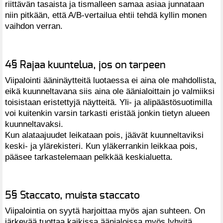
riittävän tasaista ja tismalleen samaa asiaa junnataan
niin pitkään, että A/B-vertailua ehtii tehdä kyllin monen
vaihdon verran.
4§ Rajaa kuuntelua, jos on tarpeen
Viipalointi ääninäytteitä luotaessa ei aina ole mahdollista,
eikä kuunneltavana siis aina ole äänialoittain jo valmiiksi
toisistaan eristettyjä näytteitä. Yli- ja alipäästösuotimilla
voi kuitenkin varsin tarkasti eristää jonkin tietyn alueen
kuunneltavaksi.
Kun alataajuudet leikataan pois, jäävät kuunneltaviksi
keski- ja ylärekisteri. Kun yläkerrankin leikkaa pois,
pääsee tarkastelemaan pelkkää keskialuetta.
5§ Staccato, muista staccato
Viipalointia on syytä harjoittaa myös ajan suhteen. On
järkevää tuottaa kaikissa äänialoissa myös lyhyitä,