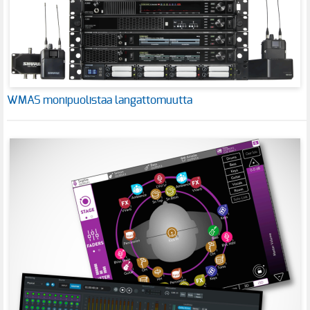
WMAS monipuolistaa langattomuutta