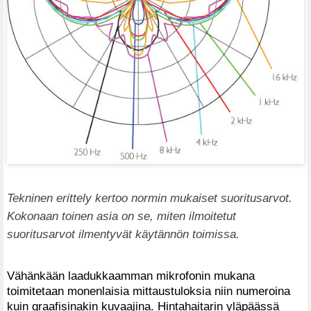
Tekninen erittely kertoo normin mukaiset suoritusarvot.
Kokonaan toinen asia on se, miten ilmoitetut
suoritusarvot ilmentyvät käytännön toimissa.
Vähänkään laadukkaamman mikrofonin mukana
toimitetaan monenlaisia mittaustuloksia niin numeroina
kuin graafisinakin kuvaajina. Hintahaitarin yläpäässä