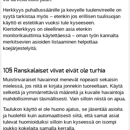
Herkkyys puhallussäänille ja kevyelle tuulenvireelle on
syytä tarkistaa myös – etenkin jos erillisen tuulisuojan
käyttö ei estetiikan vuoksi tule kyseeseen.
Kiertoherkkyys on oleellinen asia etenkin
monitorikaiuttimia käytettäessä – oman työn kannalta
merkitsevien asioiden listaaminen helpottaa
koejärjestelyitä.
10§ Ranskalaiset viivat eivät ole turhia
Muistinvaraiset havainnot menevät nopeasti sekaisin
mielessä, jos niitä ei kirjata jonnekin tuoreeltaan. Käytä
selkeitä ja ymmärrettäviä määreitä ja kuvaile havaintoja
mahdollisimman täsmällisesti. Vain silloin niistä on apua.
Taulukon käyttö ei ole huono ajatus, se jäsentää asioita
ja huolehtii kuin automaattisesti siitä, että samat asiat
tulevat huomioiduiksi silloin kun kyseessä on isompi
joukko kokelaita samalla kerralla.