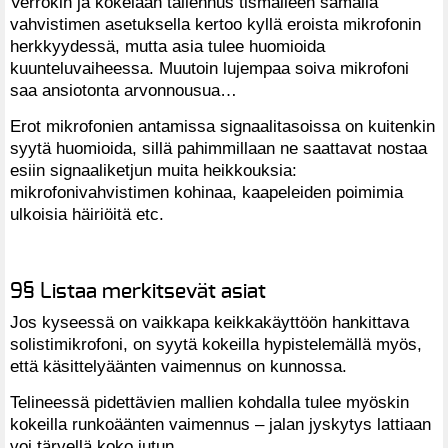
Verrokin ja kokelaan tallennus tismalleen samalla
vahvistimen asetuksella kertoo kyllä eroista mikrofonin
herkkyydessä, mutta asia tulee huomioida
kuunteluvaiheessa. Muutoin lujempaa soiva mikrofoni
saa ansiotonta arvonnousua…
Erot mikrofonien antamissa signaalitasoissa on kuitenkin
syytä huomioida, sillä pahimmillaan ne saattavat nostaa
esiin signaaliketjun muita heikkouksia:
mikrofonivahvistimen kohinaa, kaapeleiden poimimia
ulkoisia häiriöitä etc.
9§ Listaa merkitsevät asiat
Jos kyseessä on vaikkapa keikkakäyttöön hankittava
solistimikrofoni, on syytä kokeilla hypistelemällä myös,
että käsittelyäänten vaimennus on kunnossa.
Telineessä pidettävien mallien kohdalla tulee myöskin
kokeilla runkoäänten vaimennus – jalan jyskytys lattiaan
voi tärvellä koko jutun.