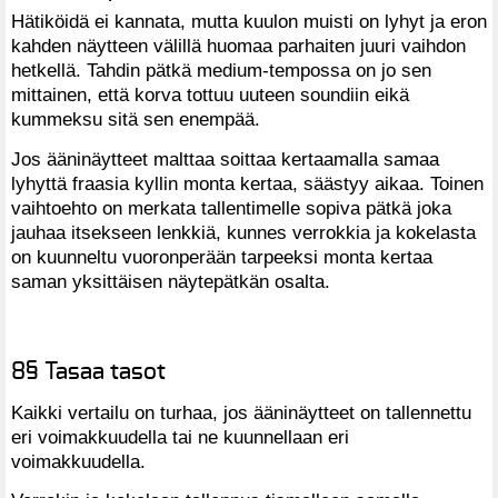
Hätiköidä ei kannata, mutta kuulon muisti on lyhyt ja eron
kahden näytteen välillä huomaa parhaiten juuri vaihdon
hetkellä. Tahdin pätkä medium-tempossa on jo sen
mittainen, että korva tottuu uuteen soundiin eikä
kummeksu sitä sen enempää.
Jos ääninäytteet malttaa soittaa kertaamalla samaa
lyhyttä fraasia kyllin monta kertaa, säästyy aikaa. Toinen
vaihtoehto on merkata tallentimelle sopiva pätkä joka
jauhaa itsekseen lenkkiä, kunnes verrokkia ja kokelasta
on kuunneltu vuoronperään tarpeeksi monta kertaa
saman yksittäisen näytepätkän osalta.
8§ Tasaa tasot
Kaikki vertailu on turhaa, jos ääninäytteet on tallennettu
eri voimakkuudella tai ne kuunnellaan eri
voimakkuudella.