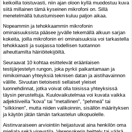
keikoilla toistuvasti, niin ajan oloon kyllä muodostuu kuva
siitä millainen tämä kyseinen mikrofoni on. Sillä
menetelmällä tutustumiseen kuluu paljon aikaa.
Nopeammin ja tehokkaammin mikrofonin
ominaisuuksista pääsee jyvälle tekemällä alkuun sarjan
kokeita, joilla mikrofonin eri ominaisuuksia voi tarkastella
tehokkaasti ja suojassa todellisen tuotannon
aiheuttamilta häiriöitekijöiltä.
Seuraavat 10 kohtaa esittelevät eräänlaisen
testijärjestelyn rungon, joka pyrkii paikantamaan ja
nimikoimaan yhteyksiä teknisen datan ja aistihavainnon
välille. Sivuutan tietoisesti sellaiset yleiset
luonnehdinnat, jotka voivat olla toisissa yhteyksissä
täysin perusteltuja. Kuulovaikutelmaa voi kuvata vaikka
adjektiiveilla ”kova” tai ”metallinen”, ”pehmeä” tai
”silkkinen”, mutta niiden valikoinnin, sisällön määrityksen
ja käytön jätän tämän tarkastelun ulkopuolelle.
Aistinvaraiseen arviointiin heijastuvat aina henkilön oma
mieliala sekä vireystila. Verensokerin heittely tai väärä