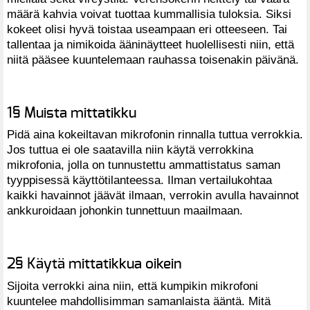
määrä kahvia voivat tuottaa kummallisia tuloksia. Siksi
kokeet olisi hyvä toistaa useampaan eri otteeseen. Tai
tallentaa ja nimikoida ääninäytteet huolellisesti niin, että
niitä pääsee kuuntelemaan rauhassa toisenakin päivänä.
1§ Muista mittatikku
Pidä aina kokeiltavan mikrofonin rinnalla tuttua verrokkia.
Jos tuttua ei ole saatavilla niin käytä verrokkina
mikrofonia, jolla on tunnustettu ammattistatus saman
tyyppisessä käyttötilanteessa. Ilman vertailukohtaa
kaikki havainnot jäävät ilmaan, verrokin avulla havainnot
ankkuroidaan johonkin tunnettuun maailmaan.
2§ Käytä mittatikkua oikein
Sijoita verrokki aina niin, että kumpikin mikrofoni
kuuntelee mahdollisimman samanlaista ääntä. Mitä