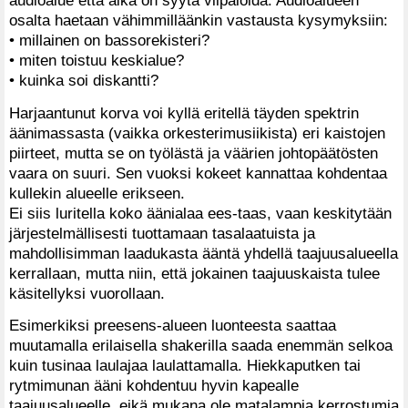
osalta haetaan vähimmilläänkin vastausta kysymyksiin:
• millainen on bassorekisteri?
• miten toistuu keskialue?
• kuinka soi diskantti?
Harjaantunut korva voi kyllä eritellä täyden spektrin
äänimassasta (vaikka orkesterimusiikista) eri kaistojen
piirteet, mutta se on työlästä ja väärien johtopäätösten
vaara on suuri. Sen vuoksi kokeet kannattaa kohdentaa
kullekin alueelle erikseen.
Ei siis luritella koko äänialaa ees-taas, vaan keskitytään
järjestelmällisesti tuottamaan tasalaatuista ja
mahdollisimman laadukasta ääntä yhdellä taajuusalueella
kerrallaan, mutta niin, että jokainen taajuuskaista tulee
käsitellyksi vuorollaan.
Esimerkiksi preesens-alueen luonteesta saattaa
muutamalla erilaisella shakerilla saada enemmän selkoa
kuin tusinaa laulajaa laulattamalla. Hiekkaputken tai
rytmimunan ääni kohdentuu hyvin kapealle
taajuusalueelle, eikä mukana ole matalampia kerrostumia