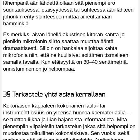
lähempänä äänilähdettä ollaan sitä pienempi ero
suuntauksessa, etäisyydessä tai suhteessa äänilähteen
johonkin erityispiirteeseen riittää aiheuttamaan
hämminkiä.
Esimerkiksi aivan lähellä akustisen kitaran kantta jo
pienikin mikrofonin siirto saattaa muuttaa ääntä
dramaattisesti. Silloin on hankalaa sijoittaa kahta
mikrofonia niin, että ne kuulisivat soittimen tismalleen
samalla tavalla. Kun etäisyyttä on 30–40 senttimetriä,
onnistuminen on jo helpompaa.
3§ Tarkastele yhtä asiaa kerrallaan
Kokonaisen kappaleen kokonainen laulu- tai
instrumenttiosuus on yleensä huonoa koemateriaalia –
se tuottaa liikaa ja liian hajanaista informaatiota. Mitä
pienempiin viipaleisiin tarkastelun jakaa sitä helpompi on
muodostaa tolkullinen kokonaiskuva. Sen vuoksi sekä
audioalue että aika on syytä viipaloida. Audioalueen