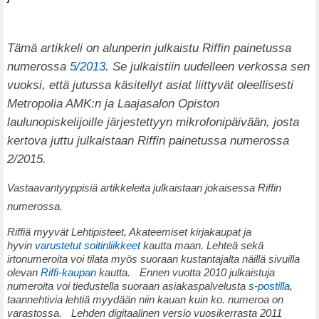
Tämä artikkeli on alunperin julkaistu Riffin painetussa
numerossa
5/2013
. Se julkaistiin uudelleen verkossa sen
vuoksi, että jutussa käsitellyt asiat liittyvät oleellisesti
Metropolia AMK:n ja Laajasalon Opiston
laulunopiskelijoille järjestettyyn mikrofonipäivään, josta
kertova juttu julkaistaan Riffin painetussa numerossa
2/2015.
Vastaavantyyppisiä artikkeleita julkaistaan jokaisessa Riffin
numerossa.
Riffiä myyvät Lehtipisteet, Akateemiset kirjakaupat ja
hyvin
varustetut soitinliikkeet
kautta maan. Lehteä sekä
irtonumeroita voi tilata myös suoraan kustantajalta näillä sivuilla
olevan
Riffi-kaupan
kautta. Ennen vuotta 2010 julkaistuja
numeroita voi tiedustella suoraan asiakaspalvelusta
s-postilla
,
taannehtivia lehtiä myydään niin kauan kuin ko. numeroa on
varastossa. Lehden digitaalinen versio vuosikerrasta 2011