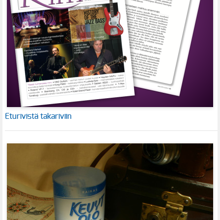
Eturivistä takariviin