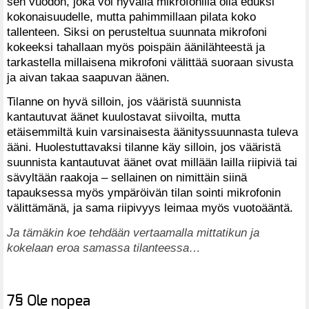
sen vuodon, joka voi hyvällä mikrofonilla olla eduksi
kokonaisuudelle, mutta pahimmillaan pilata koko
tallenteen. Siksi on perusteltua suunnata mikrofoni
kokeeksi tahallaan myös poispäin äänilähteestä ja
tarkastella millaisena mikrofoni välittää suoraan sivusta
ja aivan takaa saapuvan äänen.
Tilanne on hyvä silloin, jos vääristä suunnista
kantautuvat äänet kuulostavat siivoilta, mutta
etäisemmiltä kuin varsinaisesta äänityssuunnasta tuleva
ääni. Huolestuttavaksi tilanne käy silloin, jos vääristä
suunnista kantautuvat äänet ovat millään lailla riipiviä tai
sävyltään raakoja – sellainen on nimittäin siinä
tapauksessa myös ympäröivän tilan sointi mikrofonin
välittämänä, ja sama riipivyys leimaa myös vuotoääntä.
Ja tämäkin koe tehdään vertaamalla mittatikun ja
kokelaan eroa samassa tilanteessa…
7§ Ole nopea