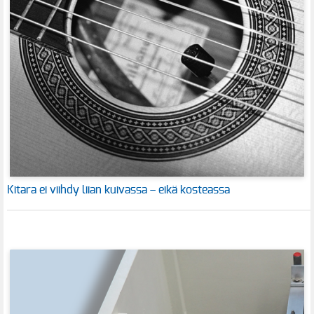
Kitara ei viihdy liian kuivassa – eikä kosteassa