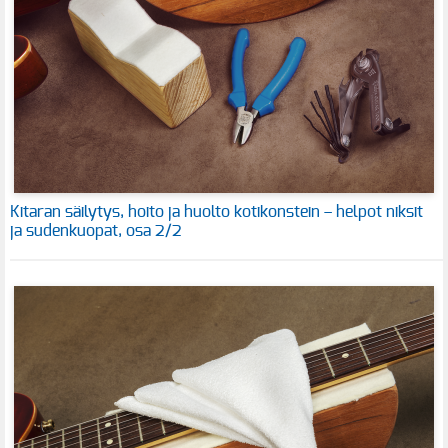
Kitaran säilytys, hoito ja huolto kotikonstein – helpot niksit
ja sudenkuopat, osa 2/2