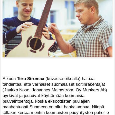
Alkuun
Tero Siromaa
(kuvassa oikealla) haluaa
tähdentää, että varhaiset suomalaiset soitinrakentajat
(Jaakko Noso, Johannes Malmström, Oy Munkers Ab)
pyrkivät ja joutuivat käyttämään kotimaisia
puuvaihtoehtoja, koska eksoottisten puulajien
maahantuonti Suomeen on ollut hankalampaa. Niinpä
tälläkin kertaa mentiin kotimaisten puuyritysten puheille