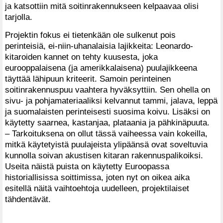
ja katsottiin mitä soitinrakennukseen kelpaavaa olisi
tarjolla.
Projektin fokus ei tietenkään ole sulkenut pois
perinteisiä, ei-niin-uhanalaisia lajikkeita: Leonardo-
kitaroiden kannet on tehty kuusesta, joka
eurooppalaisena (ja amerikkalaisena) puulajikkeena
täyttää lähipuun kriteerit. Samoin perinteinen
soitinrakennuspuu vaahtera hyväksyttiin. Sen ohella on
sivu- ja pohjamateriaaliksi kelvannut tammi, jalava, leppä
ja suomalaisten perinteisesti suosima koivu. Lisäksi on
käytetty saarnea, kastanjaa, plataania ja pähkinäpuuta.
– Tarkoituksena on ollut tässä vaiheessa vain kokeilla,
mitkä käytetyistä puulajeista ylipäänsä ovat soveltuvia
kunnolla soivan akustisen kitaran rakennuspalikoiksi.
Useita näistä puista on käytetty Euroopassa
historiallisissa soittimissa, joten nyt on oikea aika
esitellä näitä vaihtoehtoja uudelleen, projektilaiset
tähdentävät.