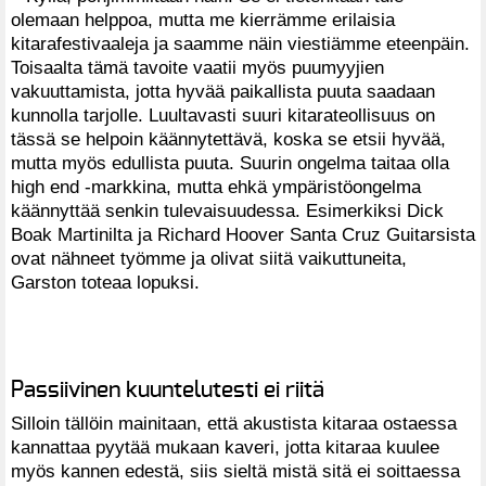
olemaan helppoa, mutta me kierrämme erilaisia
kitarafestivaaleja ja saamme näin viestiämme eteenpäin.
Toisaalta tämä tavoite vaatii myös puumyyjien
vakuuttamista, jotta hyvää paikallista puuta saadaan
kunnolla tarjolle. Luultavasti suuri kitarateollisuus on
tässä se helpoin käännytettävä, koska se etsii hyvää,
mutta myös edullista puuta. Suurin ongelma taitaa olla
high end -markkina, mutta ehkä ympäristöongelma
käännyttää senkin tulevaisuudessa. Esimerkiksi Dick
Boak Martinilta ja Richard Hoover Santa Cruz Guitarsista
ovat nähneet työmme ja olivat siitä vaikuttuneita,
Garston toteaa lopuksi.
Passiivinen kuuntelutesti ei riitä
Silloin tällöin mainitaan, että akustista kitaraa ostaessa
kannattaa pyytää mukaan kaveri, jotta kitaraa kuulee
myös kannen edestä, siis sieltä mistä sitä ei soittaessa