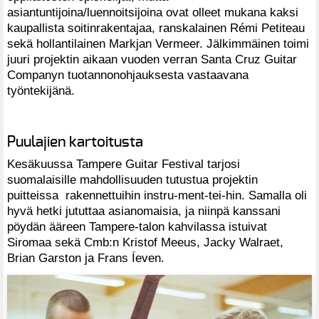
asiantuntijoina/luennoitsijoina ovat olleet mukana kaksi
kaupallista soitinrakentajaa, ranskalainen Rémi Petiteau
sekä hollantilainen Markjan Vermeer. Jälkimmäinen toimi
juuri projektin aikaan vuoden verran Santa Cruz Guitar
Companyn tuotannonohjauksesta vastaavana
työntekijänä.
Puulajien kartoitusta
Kesäkuussa Tampere Guitar Festival tarjosi
suomalaisille mahdollisuuden tutustua projektin
puitteissa rakennettuihin instru-ment-tei-hin. Samalla oli
hyvä hetki jututtaa asianomaisia, ja niinpä kanssani
pöydän ääreen Tampere-talon kahvilassa istuivat
Siromaa sekä Cmb:n Kristof Meeus, Jacky Walraet,
Brian Garston ja Frans Íeven.