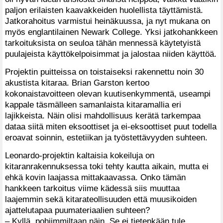
paljon erilaisten kaavakkeiden huolellista täyttämistä.
Jatkorahoitus varmistui heinäkuussa, ja nyt mukana on
myös englantilainen Newark College. Yksi jatkohankkeen
tarkoituksista on seuloa tähän mennessä käytetyistä
puulajeista käyttökelpoisimmat ja jalostaa niiden käyttöä.
Projektin puitteissa on toistaiseksi rakennettu noin 30
akustista kitaraa. Brian Garston kertoo
kokonaistavoitteen olevan kuutisenkymmentä, useampi
kappale täsmälleen samanlaista kitaramallia eri
lajikkeista. Näin olisi mahdollisuus kerätä tarkempaa
dataa siitä miten eksoottiset ja ei-eksoottiset puut todella
eroavat soinnin, estetiikan ja työstettävyyden suhteen.
Leonardo-projektin kaltaisia kokeiluja on
kitaranrakennuksessa toki tehty kautta aikain, mutta ei
ehkä kovin laajassa mittakaavassa. Onko tämän
hankkeen tarkoitus viime kädessä siis muuttaa
laajemmin sekä kitarateollisuuden että muusikoiden
ajattelutapaa puumateriaalien suhteen?
– Kyllä, pohjimmiltaan näin. Se ei tietenkään tule