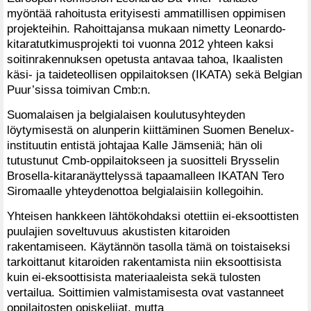
myöntää rahoitusta erityisesti ammatillisen oppimisen
projekteihin. Rahoittajansa mukaan nimetty Leonardo-
kitaratutkimusprojekti toi vuonna 2012 yhteen kaksi
soitinrakennuksen opetusta antavaa tahoa, Ikaalisten
käsi- ja taideteollisen oppilaitoksen (IKATA) sekä Belgian
Puur’sissa toimivan Cmb:n.
Suomalaisen ja belgialaisen koulutusyhteyden
löytymisestä on alunperin kiittäminen Suomen Benelux-
instituutin entistä johtajaa Kalle Jämseniä; hän oli
tutustunut Cmb-oppilaitokseen ja suositteli Brysselin
Brosella-kitaranäyttelyssä tapaamalleen IKATAN Tero
Siromaalle yhteydenottoa belgialaisiin kollegoihin.
Yhteisen hankkeen lähtökohdaksi otettiin ei-eksoottisten
puulajien soveltuvuus akustisten kitaroiden
rakentamiseen. Käytännön tasolla tämä on toistaiseksi
tarkoittanut kitaroiden rakentamista niin eksoottisista
kuin ei-eksoottisista materiaaleista sekä tulosten
vertailua. Soittimien valmistamisesta ovat vastanneet
oppilaitosten opiskelijat, mutta