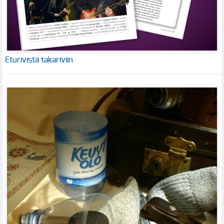
Eturivistä takariviin