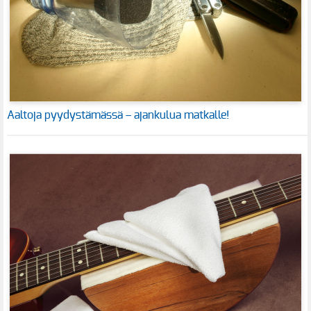
Aaltoja pyydystämässä – ajankulua matkalle!