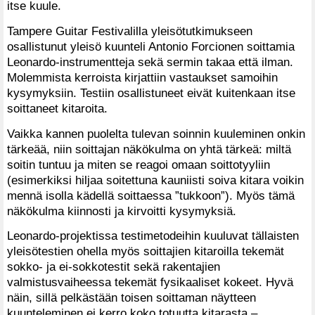
itse kuule.
Tampere Guitar Festivalilla yleisötutkimukseen
osallistunut yleisö kuunteli Antonio Forcionen soittamia
Leonardo-instrumentteja sekä sermin takaa että ilman.
Molemmista kerroista kirjattiin vastaukset samoihin
kysymyksiin. Testiin osallistuneet eivät kuitenkaan itse
soittaneet kitaroita.
Vaikka kannen puolelta tulevan soinnin kuuleminen onkin
tärkeää, niin soittajan näkökulma on yhtä tärkeä: miltä
soitin tuntuu ja miten se reagoi omaan soittotyyliin
(esimerkiksi hiljaa soitettuna kauniisti soiva kitara voikin
mennä isolla kädellä soittaessa ”tukkoon”). Myös tämä
näkökulma kiinnosti ja kirvoitti kysymyksiä.
Leonardo-projektissa testimetodeihin kuuluvat tällaisten
yleisötestien ohella myös soittajien kitaroilla tekemät
sokko- ja ei-sokkotestit sekä rakentajien
valmistusvaiheessa tekemät fysikaaliset kokeet. Hyvä
näin, sillä pelkästään toisen soittaman näytteen
kuunteleminen ei kerro koko totuutta kitarasta –