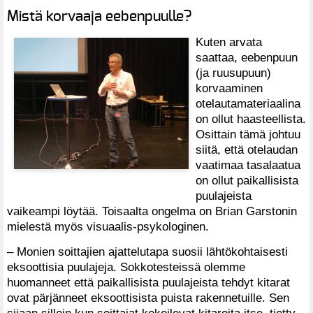
Mistä korvaaja eebenpuulle?
Kuten arvata
saattaa, eebenpuun
(ja ruusupuun)
korvaaminen
otelautamateriaalina
on ollut haasteellista.
Osittain tämä johtuu
siitä, että otelaudan
vaatimaa tasalaatua
on ollut paikallisista
puulajeista
vaikeampi löytää. Toisaalta ongelma on Brian Garstonin
mielestä myös visuaalis-psykologinen.
– Monien soittajien ajattelutapa suosii lähtökohtaisesti
eksoottisia puulajeja. Sokkotesteissä olemme
huomanneet että paikallisista puulajeista tehdyt kitarat
ovat pärjänneet eksoottisista puista rakennetuille. Sen
sijaan silloin kun soittajat kokeilevat kitaroita itse, tietty