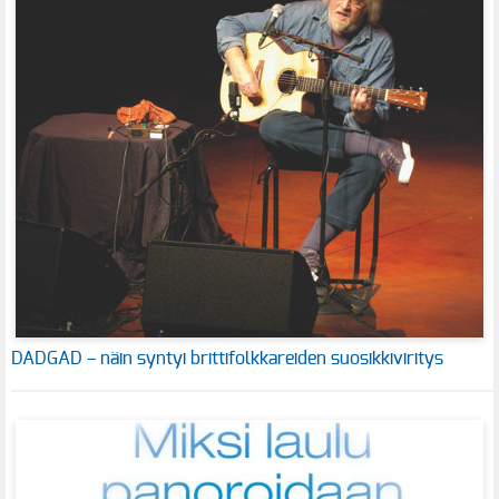
DADGAD – näin syntyi brittifolkkareiden suosikkiviritys