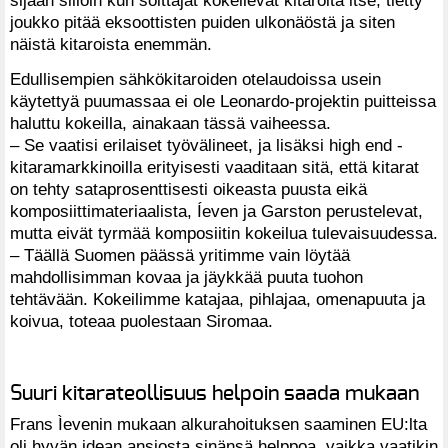
joukko pitää eksoottisten puiden ulkonäöstä ja siten
näistä kitaroista enemmän.
Edullisempien sähkökitaroiden otelaudoissa usein
käytettyä puumassaa ei ole Leonardo-projektin puitteissa
haluttu kokeilla, ainakaan tässä vaiheessa.
– Se vaatisi erilaiset työvälineet, ja lisäksi high end -
kitaramarkkinoilla erityisesti vaaditaan sitä, että kitarat
on tehty sataprosenttisesti oikeasta puusta eikä
komposiittimateriaalista, Íeven ja Garston perustelevat,
mutta eivät tyrmää komposiitin kokeilua tulevaisuudessa.
– Täällä Suomen päässä yritimme vain löytää
mahdollisimman kovaa ja jäykkää puuta tuohon
tehtävään. Kokeilimme katajaa, pihlajaa, omenapuuta ja
koivua, toteaa puolestaan Siromaa.
Suuri kitarateollisuus helpoin saada mukaan
Frans Ìevenin mukaan alkurahoituksen saaminen EU:lta
oli hyvän idean ansiosta sinänsä helppoa, vaikka vaatikin