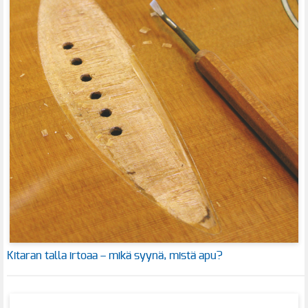
Kitaran talla irtoaa – mikä syynä, mistä apu?