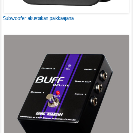
Subwoofer akustiikan paikkaajana