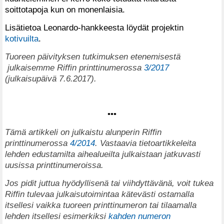
soittotapoja kun on monenlaisia.
Lisätietoa Leonardo-hankkeesta löydät projektin
kotivuilta
.
Tuoreen päivityksen tutkimuksen etenemisestä
julkaisemme Riffin printtinumerossa
3/2017
(julkaisupäivä 7.6.2017).
•••
Tämä artikkeli on julkaistu alunperin Riffin
printtinumerossa
4/2014
.
Vastaavia tietoartikkeleita
lehden edustamilta aihealueilta julkaistaan jatkuvasti
uusissa printtinumeroissa.
Jos pidit juttua hyödyllisenä tai viihdyttävänä, voit tukea
Riffin tulevaa julkaisutoimintaa kätevästi ostamalla
itsellesi vaikka tuoreen printtinumeron tai tilaamalla
lehden itsellesi esimerkiksi
kahden numeron