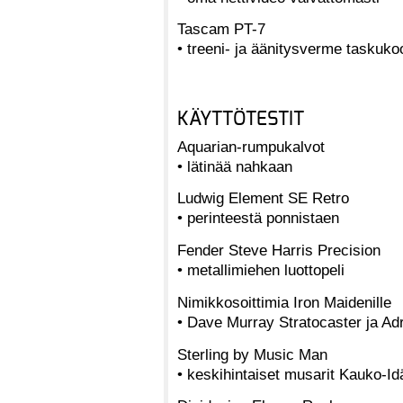
Tascam PT-7
• treeni- ja äänitysverme taskuk
KÄYTTÖTESTIT
Aquarian-rumpukalvot
• lätinää nahkaan
Ludwig Element SE Retro
• perinteestä ponnistaen
Fender Steve Harris Precision
• metallimiehen luottopeli
Nimikkosoittimia Iron Maidenille
• Dave Murray Stratocaster ja A
Sterling by Music Man
• keskihintaiset musarit Kauko-Id