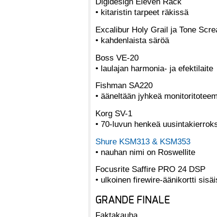
Digidesign Eleven Rack
• kitaristin tarpeet räkissä
Excalibur Holy Grail ja Tone Scr
• kahdenlaista säröä
Boss VE-20
• laulajan harmonia- ja efektilaite
Fishman SA220
• ääneltään jyhkeä monitoritoteem
Korg SV-1
• 70-luvun henkeä uusintakierroks
Shure KSM313 & KSM353
• nauhan nimi on Roswellite
Focusrite Saffire PRO 24 DSP
• ulkoinen firewire-äänikortti sisä
GRANDE FINALE
Faktakauha