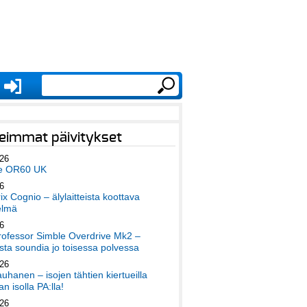
eimmat päivitykset
026
e OR60 UK
6
x Cognio – älylaitteista koottava
elmä
6
ofessor Simble Overdrive Mk2 –
ta soundia jo toisessa polvessa
026
auhanen – isojen tähtien kiertueilla
an isolla PA:lla!
026