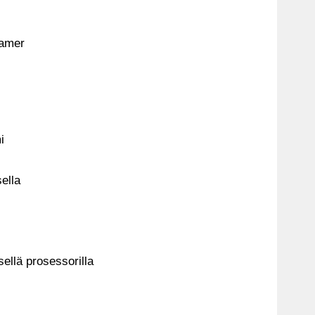
eamer
i
ella
isellä prosessorilla