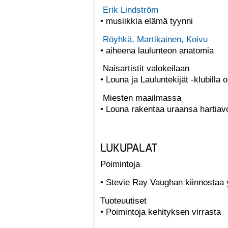
Erik Lindström
• musiikkia elämä tyynni
Röyhkä, Martikainen, Koivu
• aiheena laulunteon anatomia
Naisartistit valokeilaan
• Louna ja Lauluntekijät -klubilla
Miesten maailmassa
• Louna rakentaa uraansa hartia
LUKUPALAT
Poimintoja
• Stevie Ray Vaughan kiinnostaa yhä
Tuoteuutiset
• Poimintoja kehityksen virrasta