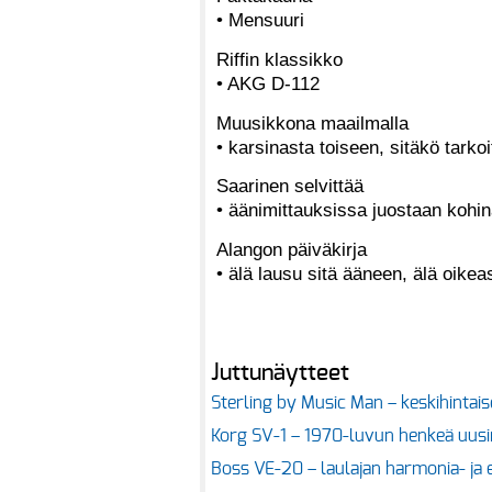
• Mensuuri
Riffin klassikko
• AKG D-112
Muusikkona maailmalla
• karsinasta toiseen, sitäkö tarko
Saarinen selvittää
• äänimittauksissa juostaan kohi
Alangon päiväkirja
• älä lausu sitä ääneen, älä oik
Juttunäytteet
Sterling by Music Man – keskihintai
Korg SV-1 – 1970-luvun henkeä uusi
Boss VE-20 – laulajan harmonia- ja e