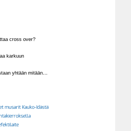
ittaa cross over?
naa karkuun
eastaan yhtään mitään…
set musarit Kauko-Idästä
ntakierroksella
fektilaite