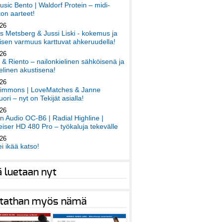
sic Bento | Waldorf Protein – midi-
on aarteet!
026
 Metsberg & Jussi Liski - kokemus ja
sen varmuus karttuvat ahkeruudella!
026
 & Riento – nailonkielinen sähköisenä ja
elinen akustisena!
026
immons | LoveMatches & Janne
ori – nyt on Tekijät asialla!
026
an Audio OC-B6 | Radial Highline |
iser HD 480 Pro – työkaluja tekevälle
026
ei ikää katso!
ä luetaan nyt
tathan myös nämä