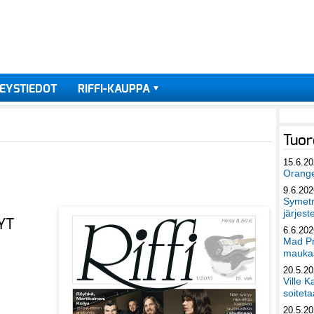
EYSTIEDOT
RIFFI-KAUPPA
Tuor
15.6.2
Orang
9.6.202
Symetri
järjest
YT
6.6.202
Mad Pr
maukas
20.5.2
Ville K
soiteta
20.5.2