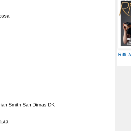
oossa
Riffi 
drian Smith San Dimas DK
ästä