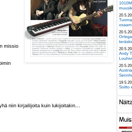
1010Mu
muusik
20.5.2
Tuomas
osaami
20.5.2
Ortega
teräski
 on missio
20.5.2
Andy T
Louhivu
voimin
20.5.2
Austri
Sennhe
19.5.2
Soitto 
Näit
 niin kirjailijoita kuin lukijoitakin…
Muis