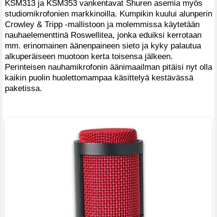
KSM313 ja KSM353 vankentavat Shuren asemia myös
studiomikrofonien markkinoilla. Kumpikin kuului alunperin
Crowley & Tripp -mallistoon ja molemmissa käytetään
nauhaelementtinä Roswellitea, jonka eduiksi kerrotaan
mm. erinomainen äänenpaineen sieto ja kyky palautua
alkuperäiseen muotoon kerta toisensa jälkeen.
Perinteisen nauhamikrofonin äänimaailman pitäisi nyt olla
kaikin puolin huolettomampaa käsittelyä kestävässä
paketissa.