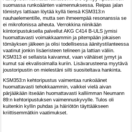
suomassa runkoäänten vaimennuksessa. Reipas jalan
tömistys lattiaan löytää kyllä tiensä KSM313:n
nauhaelementille, mutta sen ihmeempää resonanssia se
ei mikrofonissa aiheuta. Verrokkina niinikään
kiintoripustuksella palvellut AKG C414 B-ULS jymisi
huomattavasti voimakkaammin ja pitempään jokaisen
tömäyksen jälkeen ja olisi todellisessa äänitystilanteessa
vaatinut jonkin lisäeristeen telineen ja lattian väliin.
KSM313 ei sellaista kaivannut, vaan vähäiset jymyt ja
kumut sai ekvalisoimalla kuriin. Lisävarusteena myytävä
joustoripustin on mielestäni silti suositeltava hankinta.
KSM353:n kehtoripustus vaimentaa runkoäänet
huomattavasti tehokkaammin, vaikkei vielä aivan
pärjääkään itseään huomattavasti kalliimman Neumann
89:n kehtoripustuksen vaimennuskyvylle. Tulos oli
kuitenkin kyllin puhdas ja häiriötön täyttääkseen
kriittisemmätkin vaatimukset.