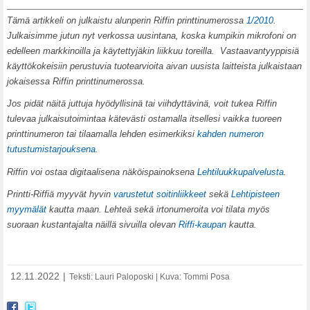
T
ämä artikkeli on julkaistu alunperin Riffin printtinumerossa
1/2010
.
Julkaisimme jutun nyt verkossa uusintana, koska kumpikin mikrofoni on
edelleen markkinoilla ja käytettyjäkin liikkuu toreilla. Vastaavantyyppisiä
käyttökokeisiin perustuvia tuotearvioita aivan uusista laitteista julkaistaan
jokaisessa Riffin printtinumerossa.
Jos pidät näitä juttuja hyödyllisinä tai viihdyttävinä, voit tukea Riffin
tulevaa julkaisutoimintaa kätevästi ostamalla itsellesi vaikka tuoreen
printtinumeron tai tilaamalla lehden esimerkiksi
kahden numeron
tutustumistarjouksena.
Riffin voi ostaa digitaalisena näköispainoksena
Lehtiluukkupalvelusta
.
Printti-Riffiä myyvät hyvin
varustetut soitinliikkeet
sekä
Lehtipisteen
myymälät
kautta maan. Lehteä sekä irtonumeroita voi tilata myös
suoraan kustantajalta näillä sivuilla olevan
Riffi-kaupan
kautta.
12.11.2022
|
Teksti: Lauri Paloposki | Kuva: Tommi Posa