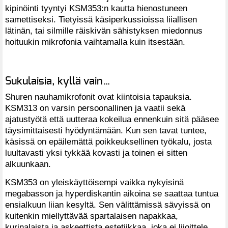
kipinöinti tyyntyi KSM353:n kautta hienostuneen
samettiseksi. Tietyissä käsiperkussioissa liiallisen
lätinän, tai silmille räiskivän sähistyksen miedonnus
hoituukin mikrofonia vaihtamalla kuin itsestään.
Sukulaisia, kyllä vain…
Shuren nauhamikrofonit ovat kiintoisia tapauksia.
KSM313 on varsin persoonallinen ja vaatii sekä
ajatustyötä että uutteraa kokeilua ennenkuin sitä pääsee
täysimittaisesti hyödyntämään. Kun sen tavat tuntee,
käsissä on epäilemättä poikkeuksellinen työkalu, josta
luultavasti yksi tykkää kovasti ja toinen ei sitten
alkuunkaan.
KSM353 on yleiskäyttöisempi vaikka nykyisinä
megabasson ja hyperdiskantin aikoina se saattaa tuntua
ensialkuun liian kesyltä. Sen välittämissä sävyissä on
kuitenkin miellyttävää spartalaisen napakkaa,
kurinalaista ja askeettista estetiikkaa, joka ei liioittele