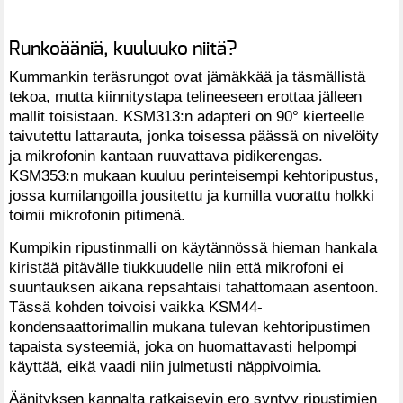
Runkoääniä, kuuluuko niitä?
Kummankin teräsrungot ovat jämäkkää ja täsmällistä
tekoa, mutta kiinnitystapa telineeseen erottaa jälleen
mallit toisistaan. KSM313:n adapteri on 90° kierteelle
taivutettu lattarauta, jonka toisessa päässä on nivelöity
ja mikrofonin kantaan ruuvattava pidikerengas.
KSM353:n mukaan kuuluu perinteisempi kehtoripustus,
jossa kumilangoilla jousitettu ja kumilla vuorattu holkki
toimii mikrofonin pitimenä.
Kumpikin ripustinmalli on käytännössä hieman hankala
kiristää pitävälle tiukkuudelle niin että mikrofoni ei
suuntauksen aikana repsahtaisi tahattomaan asentoon.
Tässä kohden toivoisi vaikka KSM44-
kondensaattorimallin mukana tulevan kehtoripustimen
tapaista systeemiä, joka on huomattavasti helpompi
käyttää, eikä vaadi niin julmetusti näppivoimia.
Äänityksen kannalta ratkaisevin ero syntyy ripustimien