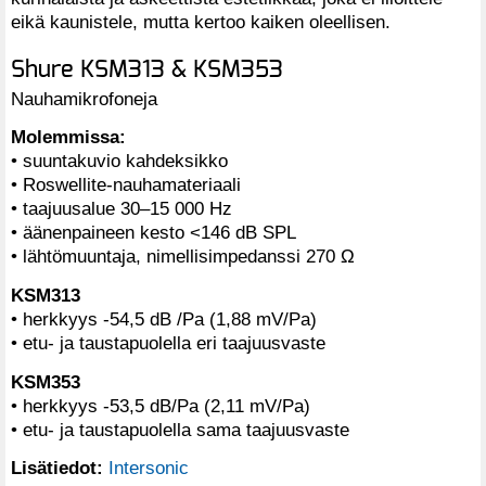
eikä kaunistele, mutta kertoo kaiken oleellisen.
Shure KSM313 & KSM353
Nauhamikrofoneja
Molemmissa:
• suuntakuvio kahdeksikko
• Roswellite-nauhamateriaali
• taajuusalue 30–15 000 Hz
• äänenpaineen kesto <146 dB SPL
• lähtömuuntaja, nimellisimpedanssi 270 Ω
KSM313
• herkkyys -54,5 dB /Pa (1,88 mV/Pa)
• etu- ja taustapuolella eri taajuusvaste
KSM353
• herkkyys -53,5 dB/Pa (2,11 mV/Pa)
• etu- ja taustapuolella sama taajuusvaste
Lisätiedot:
Intersonic