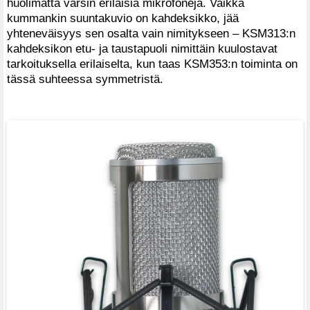
huolimatta varsin erilaisia mikrofoneja. Vaikka
kummankin suuntakuvio on kahdeksikko, jää
yhteneväisyys sen osalta vain nimitykseen – KSM313:n
kahdeksikon etu- ja taustapuoli nimittäin kuulostavat
tarkoituksella erilaiselta, kun taas KSM353:n toiminta on
tässä suhteessa symmetristä.