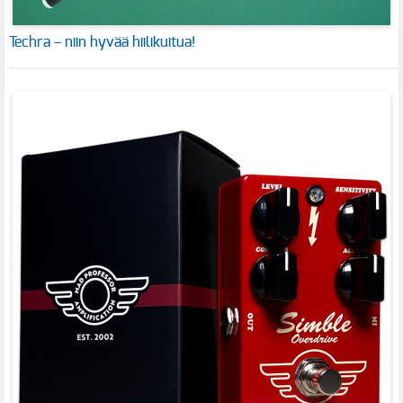
Techra – niin hyvää hiilikuitua!