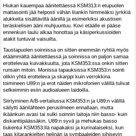
Hiukan kauempaa äänitettäessä KSM313:n etupuolen
mattasointi jää helposti vähän liiankin himmeäksi jyrkkiä
alukkeita sisältävillä äänillä ja esimerkiksi akustisen
teräskielisen ääni muhjuuntuu. Kovi etäälle ei pääse
ennenkuin laulu alkaa honottaa ja käsiperkussioiden
atakit tuntuvat vaisuilta.
Taustapuolen soinnissa on sitten enemmän ryhtiä myös
etäämmältä äänitettäessä ja soinnissa on paljon samaa
erottelevaa kuivakkuutta, jota KSM353:ssa onkin sitten
runsain mitoin. Monissa tapauksissa KSM353:n sointi
olikin yhtä erotteleva ja skarppi kuin verrokkina
toimineen U89:n ja erot näiden mikrofonien välillä tulivat
selkeimmin esiin audioalueen laidoilla.
Siirtyminen A/B-vertailussa KSM353:n ja U89:n välillä
säilytti äänilähteen perusilmeen ennallaan, mutta
ikäänkuin avasi tai sulki soinnin laitoja niin basso- kuin
diskanttipäässäkin. U89:n syvä ja mehukas basso
tiukentui KSM353:llä napakaksi ja kurinalaiseksi, kun
taas kitarankielten helinän ja symbaaleiden sihisevin