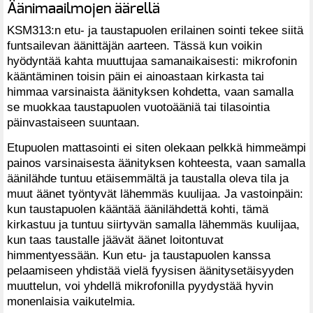
Äänimaailmojen äärellä
KSM313:n etu- ja taustapuolen erilainen sointi tekee siitä
funtsailevan äänittäjän aarteen. Tässä kun voikin
hyödyntää kahta muuttujaa samanaikaisesti: mikrofonin
kääntäminen toisin päin ei ainoastaan kirkasta tai
himmaa varsinaista äänityksen kohdetta, vaan samalla
se muokkaa taustapuolen vuotoääniä tai tilasointia
päinvastaiseen suuntaan.
Etupuolen mattasointi ei siten olekaan pelkkä himmeämpi
painos varsinaisesta äänityksen kohteesta, vaan samalla
äänilähde tuntuu etäisemmältä ja taustalla oleva tila ja
muut äänet työntyvät lähemmäs kuulijaa. Ja vastoinpäin:
kun taustapuolen kääntää äänilähdettä kohti, tämä
kirkastuu ja tuntuu siirtyvän samalla lähemmäs kuulijaa,
kun taas taustalle jäävät äänet loitontuvat
himmentyessään. Kun etu- ja taustapuolen kanssa
pelaamiseen yhdistää vielä fyysisen äänitysetäisyyden
muuttelun, voi yhdellä mikrofonilla pyydystää hyvin
monenlaisia vaikutelmia.