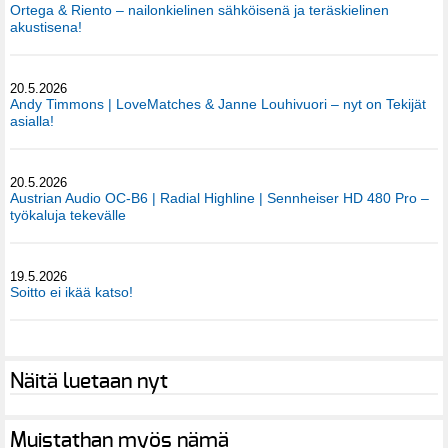
Ortega & Riento – nailonkielinen sähköisenä ja teräskielinen
akustisena!
20.5.2026
Andy Timmons | LoveMatches & Janne Louhivuori – nyt on Tekijät
asialla!
20.5.2026
Austrian Audio OC-B6 | Radial Highline | Sennheiser HD 480 Pro –
työkaluja tekevälle
19.5.2026
Soitto ei ikää katso!
Näitä luetaan nyt
Muistathan myös nämä