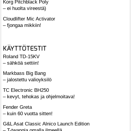
Korg Pitchblack Poly
– ei huolta vireestä)
Cloudlifter Mic Activator
– fjongaa mikkiin!
KÄYTTÖTESTIT
Roland TD-15KV
– sähköä settiin!
Markbass Big Bang
– jalostettu valioyksilö
TC Electronic BH250
– kevyt, tehokas ja ohjelmoitava!
Fender Greta
– kuin 60 vuotta sitten!
G&L Asat Classic Alnico Launch Edition
– T-twangia omalla ilmeellä