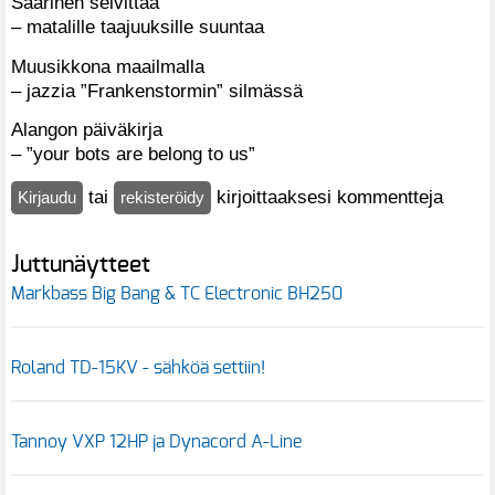
Saarinen selvittää
– matalille taajuuksille suuntaa
Muusikkona maailmalla
– jazzia ”Frankenstormin” silmässä
Alangon päiväkirja
– ”your bots are belong to us”
tai
kirjoittaaksesi kommentteja
Kirjaudu
rekisteröidy
Juttunäytteet
Markbass Big Bang & TC Electronic BH250
Roland TD-15KV - sähköä settiin!
Tannoy VXP 12HP ja Dynacord A-Line