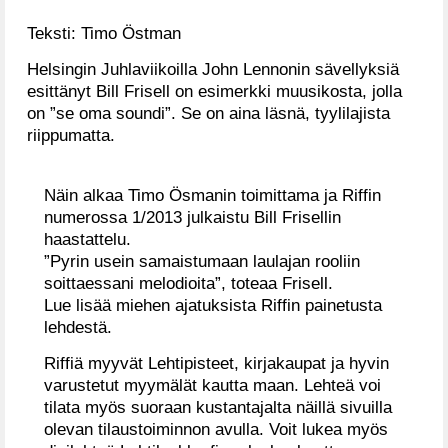
Teksti: Timo Östman
Helsingin Juhlaviikoilla John Lennonin sävellyksiä
esittänyt Bill Frisell on esimerkki muusikosta, jolla
on ”se oma soundi”. Se on aina läsnä, tyylilajista
riippumatta.
Näin alkaa Timo Ösmanin toimittama ja Riffin
numerossa 1/2013 julkaistu Bill Frisellin
haastattelu.
”Pyrin usein samaistumaan laulajan rooliin
soittaessani melodioita”, toteaa Frisell.
Lue lisää miehen ajatuksista Riffin painetusta
lehdestä.
Riffiä myyvät Lehtipisteet, kirjakaupat ja hyvin
varustetut myymälät kautta maan. Lehteä voi
tilata myös suoraan kustantajalta näillä sivuilla
olevan tilaustoiminnon avulla. Voit lukea myös