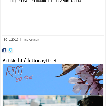
digilehteä Lehtiluukku.fi -palvelun kautta.
30.1.2013
|
Timo Östman
Artikkelit / Juttunäytteet