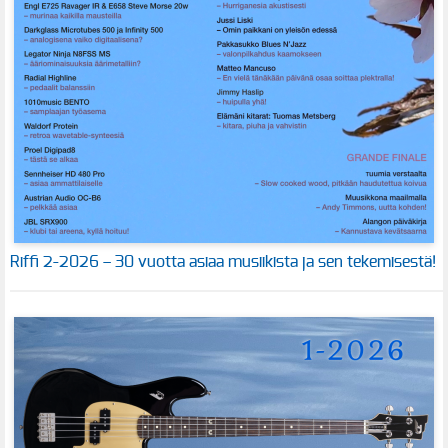
Riffi 2-2026 – 30 vuotta asiaa musiikista ja sen tekemisestä!