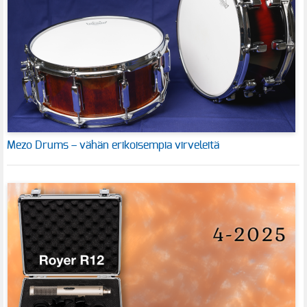
Mezo Drums – vähän erikoisempia virveleitä