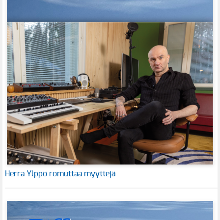
Herra Ylppö romuttaa myyttejä