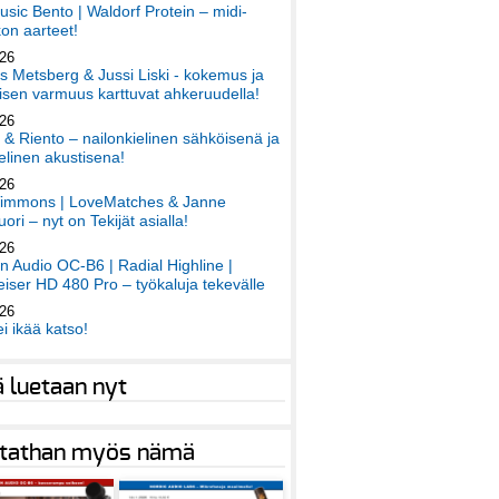
sic Bento | Waldorf Protein – midi-
on aarteet!
026
 Metsberg & Jussi Liski - kokemus ja
sen varmuus karttuvat ahkeruudella!
026
 & Riento – nailonkielinen sähköisenä ja
elinen akustisena!
026
immons | LoveMatches & Janne
ori – nyt on Tekijät asialla!
026
an Audio OC-B6 | Radial Highline |
iser HD 480 Pro – työkaluja tekevälle
026
ei ikää katso!
ä luetaan nyt
tathan myös nämä