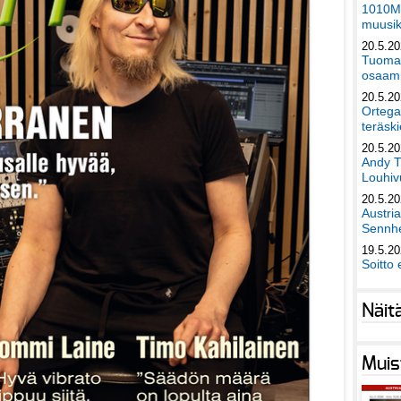
1010Mu
muusik
20.5.2
Tuomas
osaami
20.5.2
Ortega
teräski
20.5.2
Andy T
Louhivu
20.5.2
Austri
Sennhe
19.5.2
Soitto 
Näit
Muis