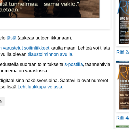
telo
tästä
(aukeaa uuteen ikkunaan).
n varustetut soitinliikkeet
kautta maan. Lehteä voi tilata
Riffi 
ivuilla olevan
tilaustoiminnon avulla
.
iedustella suoraan toimitukselta
s-postilla
, taannehtivia
 numeroa on varastossa.
igitaalisina näköisversioina. Saatavilla ovat numerot
tso lisää
Lehtiluukkupalvelusta
.
Riffi 