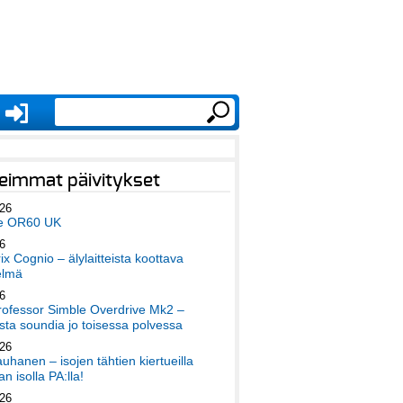
eimmat päivitykset
026
e OR60 UK
6
x Cognio – älylaitteista koottava
elmä
6
ofessor Simble Overdrive Mk2 –
ta soundia jo toisessa polvessa
026
auhanen – isojen tähtien kiertueilla
an isolla PA:lla!
026