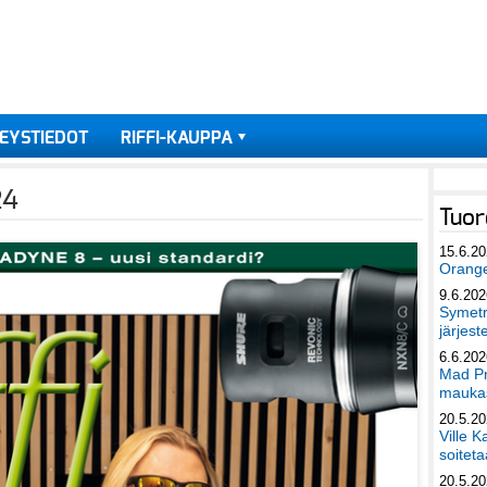
EYSTIEDOT
RIFFI-KAUPPA
24
Tuor
15.6.2
Orang
9.6.202
Symetri
järjest
6.6.202
Mad Pr
maukas
20.5.2
Ville K
soiteta
20.5.2