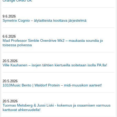
Orange OR60 UK
9.6.2026
Symetrix Cognio – älylaitteista koottava järjestelmä
6.6.2026
Mad Professor Simble Overdrive Mk2 – maukasta soundia jo
toisessa polvessa
20.5.2026
Ville Kauhanen – isojen tähtien kiertueilla soitetaan isolla PA:lla!
20.5.2026
1010Music Bento | Waldorf Protein – midi-muusikon aarteet!
20.5.2026
Tuomas Metsberg & Jussi Liski - kokemus ja osaamisen varmuus
karttuvat ahkeruudella!