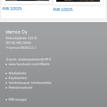
Riffi 2/2025
Riffi 1/2025
Idemco Oy
Kirkonkyläntie 103 B
00740 HELSINKI
Y-tunnus:0820112-2
S-posti:
asiakaspalvelu@riffi.fi
www.facebook.com/riffilehti
Mediatiedot
Käyttöehdot
Verkkokaupan toimitusehdot
Rekisteriseloste
Riffi-kauppa