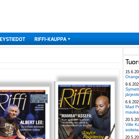
EYSTIEDOT
RIFFI-KAUPPA
Tuor
15.6.2
Orang
9.6.202
Symetri
järjest
6.6.202
Mad Pr
maukas
20.5.2
Ville K
soiteta
20.5.2