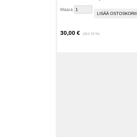
Määrä
30,00 €
(ALV 10 %)