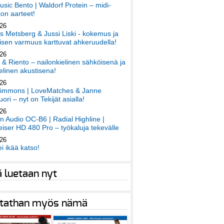
sic Bento | Waldorf Protein – midi-
on aarteet!
026
 Metsberg & Jussi Liski - kokemus ja
sen varmuus karttuvat ahkeruudella!
026
 & Riento – nailonkielinen sähköisenä ja
elinen akustisena!
026
immons | LoveMatches & Janne
ori – nyt on Tekijät asialla!
026
an Audio OC-B6 | Radial Highline |
iser HD 480 Pro – työkaluja tekevälle
026
ei ikää katso!
ä luetaan nyt
tathan myös nämä