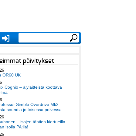
eimmat päivitykset
026
e OR60 UK
6
x Cognio – älylaitteista koottava
elmä
6
ofessor Simble Overdrive Mk2 –
ta soundia jo toisessa polvessa
026
auhanen – isojen tähtien kiertueilla
an isolla PA:lla!
026