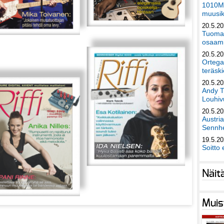
1010Mu
muusik
20.5.2
Tuomas
osaami
20.5.2
Ortega
teräski
20.5.2
Andy T
Louhivu
20.5.2
Austri
Sennhe
19.5.2
Soitto 
Näit
Muis