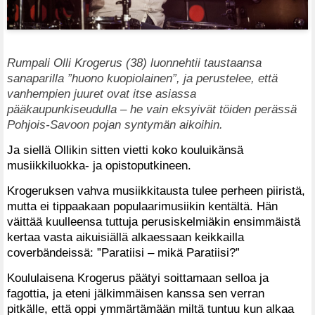
Rumpali Olli Krogerus (38) luonnehtii taustaansa
sanaparilla ”huono kuopiolainen”, ja perustelee, että
vanhempien juuret ovat itse asiassa
pääkaupunkiseudulla – he vain eksyivät töiden perässä
Pohjois-Savoon pojan syntymän aikoihin.
Ja siellä Ollikin sitten vietti koko kouluikänsä
musiikkiluokka- ja opistoputkineen.
Krogeruksen vahva musiikkitausta tulee perheen piiristä,
mutta ei tippaakaan populaarimusiikin kentältä. Hän
väittää kuulleensa tuttuja perusiskelmiäkin ensimmäistä
kertaa vasta aikuisiällä alkaessaan keikkailla
coverbändeissä: ”Paratiisi – mikä Paratiisi?”
Koululaisena Krogerus päätyi soittamaan selloa ja
fagottia, ja eteni jälkimmäisen kanssa sen verran
pitkälle, että oppi ymmärtämään miltä tuntuu kun alkaa