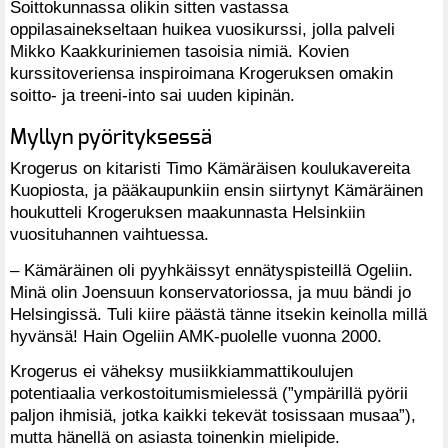
Soittokunnassa olikin sitten vastassa
oppilasainekseltaan huikea vuosikurssi, jolla palveli
Mikko Kaakkuriniemen tasoisia nimiä. Kovien
kurssitoveriensa inspiroimana Krogeruksen omakin
soitto- ja treeni-into sai uuden kipinän.
Myllyn pyörityksessä
Krogerus on kitaristi Timo Kämäräisen koulukavereita
Kuopiosta, ja pääkaupunkiin ensin siirtynyt Kämäräinen
houkutteli Krogeruksen maakunnasta Helsinkiin
vuosituhannen vaihtuessa.
– Kämäräinen oli pyyhkäissyt ennätyspisteillä Ogeliin.
Minä olin Joensuun konservatoriossa, ja muu bändi jo
Helsingissä. Tuli kiire päästä tänne itsekin keinolla millä
hyvänsä! Hain Ogeliin AMK-puolelle vuonna 2000.
Krogerus ei väheksy musiikkiammattikoulujen
potentiaalia verkostoitumismielessä (”ympärillä pyörii
paljon ihmisiä, jotka kaikki tekevät tosissaan musaa”),
mutta hänellä on asiasta toinenkin mielipide.