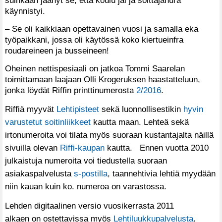
suinkaan jäänyt se, että koulu jäi ja soittajanura
käynnistyi.
– Se oli kaikkiaan opettavainen vuosi ja samalla eka
työpaikkani, jossa oli käytössä koko kiertueinfra
roudareineen ja busseineen!
Oheinen nettispesiaali on jatkoa Tommi Saarelan
toimittamaan laajaan Olli Krogeruksen haastatteluun,
jonka löydät Riffin printtinumerosta
2/2016
.
Riffiä myyvät
Lehtipisteet
sekä luonnollisestikin
hyvin
varustetut soitinliikkeet
kautta maan. Lehteä sekä
irtonumeroita voi tilata myös suoraan kustantajalta näillä
sivuilla olevan
Riffi-kaupan
kautta. Ennen vuotta 2010
julkaistuja numeroita voi tiedustella suoraan
asiakaspalvelusta
s-postilla
, taannehtivia lehtiä myydään
niin kauan kuin ko. numeroa on varastossa.
Lehden digitaalinen versio vuosikerrasta 2011
alkaen on ostettavissa myös
Lehtiluukkupalvelusta
.