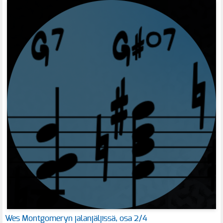
Wes Montgomeryn jalanjäljissä, osa 2/4