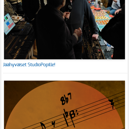
Jäähyväiset StudioPopille!