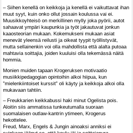
– Siihen kenellä on keikkoja ja kenellä ei vaikuttavat ihan
muut syyt, kuin onko ollut jossain koulussa vai ei.
Muusikkoyhteisö on merkillinen mylly joka pyörii, autot
sahaavat ympäri kaupunkia ja työt jakautuvat jonkun
kaaosteorian mukaan. Kokemukseni mukaan asiat
menevät yleensä reilusti ja oikeat tyypit työllistyvät,
mutta sellainenkin voi olla mahdollista että alalta putoaa
mahtavia soittajia, joiden kuuluisi olla tekemässä näitä
hommia.
Monien muiden tapaan Krogeruksen motivaatio
musiikkipedagogian opintoihin alkoi hiipua, kun
”mielenkiintoiset kurssit” oli käyty ja keikkoja alkoi olla
mukavaan tahtiin.
– Freukkarien keikkabussi haki minut Ogelista pois.
Aloitin siis ammatissa tunkeutumalla suoraan
suomalaisen outlaw-kantrin ytimeen, Krogerus
hekottelee.
Freud, Marx, Engels & Jungin ainoaksi anniksi ei