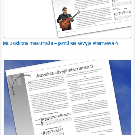
Muusikkona maailmalla – jazzillisia sävyjä etsimässä 4