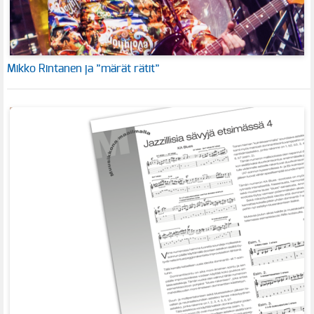
Mikko Rintanen ja ”märät rätit”