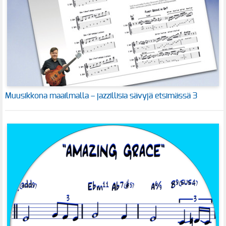
Muusikkona maailmalla – jazzillisia sävyjä etsimässä 3