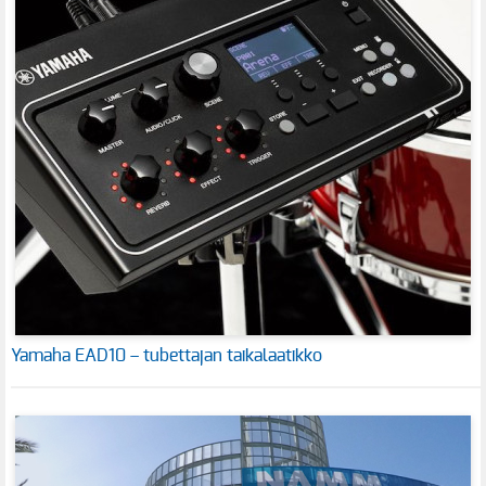
Yamaha EAD10 – tubettajan taikalaatikko