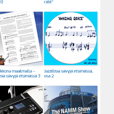
20
rätit”
kkona maailmalla –
Jazzillisia sävyjä etsimässä,
lisia sävyjä etsimässä 3
osa 2