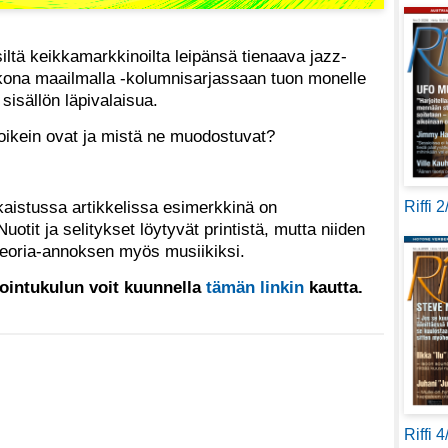
siltä keikkamarkkinoilta leipänsä tienaava jazz-
ikkona maailmalla -kolumnisarjassaan tuon monelle
 sisällön läpivalaisua.
t oikein ovat ja mistä ne muodostuvat?
kaistussa artikkelissa esimerkkinä on
Riffi 
uotit ja selitykset löytyvät printistä, mutta niiden
 teoria-annoksen myös musiikiksi.
sointukulun voit kuunnella
tämän linkin
kautta.
Riffi 