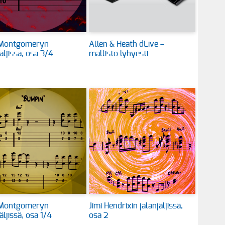
Montgomeryn
Allen & Heath dLive –
jäljissä, osa 3/4
mallisto lyhyesti
Montgomeryn
Jimi Hendrixin jalanjäljissä,
äljissä, osa 1/4
osa 2