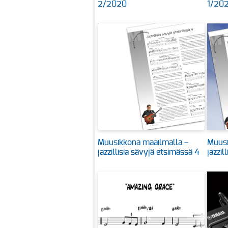
2/2020
1/20
Muusikkona maailmalla –
Muusi
jazzillisia sävyjä etsimässä 4
jazzil