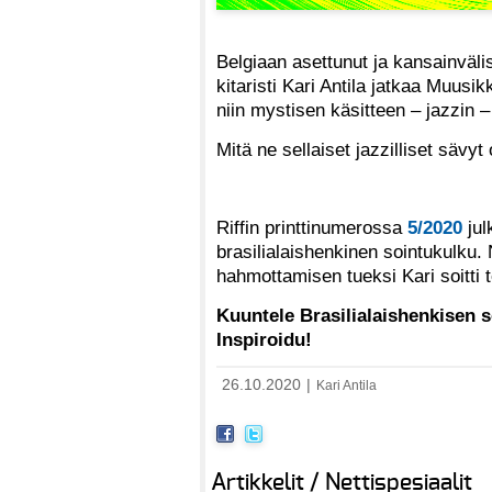
Belgiaan asettunut ja kansainväli
kitaristi Kari Antila jatkaa Muus
niin mystisen käsitteen – jazzin –
Mitä ne sellaiset jazzilliset sävy
Riffin printtinumerossa
5/2020
jul
brasilialaishenkinen sointukulku. N
hahmottamisen tueksi Kari soitti
Kuuntele Brasilialaishenkisen 
Inspiroidu!
26.10.2020
|
Kari Antila
Artikkelit / Nettispesiaalit