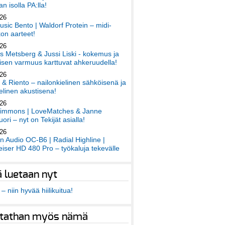
an isolla PA:lla!
026
sic Bento | Waldorf Protein – midi-
on aarteet!
026
 Metsberg & Jussi Liski - kokemus ja
sen varmuus karttuvat ahkeruudella!
026
 & Riento – nailonkielinen sähköisenä ja
elinen akustisena!
026
immons | LoveMatches & Janne
ori – nyt on Tekijät asialla!
026
an Audio OC-B6 | Radial Highline |
iser HD 480 Pro – työkaluja tekevälle
ä luetaan nyt
– niin hyvää hiilikuitua!
tathan myös nämä