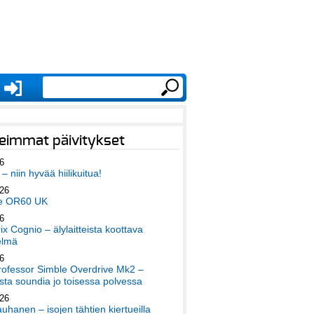
eimmat päivitykset
6
– niin hyvää hiilikuitua!
026
e OR60 UK
6
x Cognio – älylaitteista koottava
elmä
6
ofessor Simble Overdrive Mk2 –
ta soundia jo toisessa polvessa
026
auhanen – isojen tähtien kiertueilla