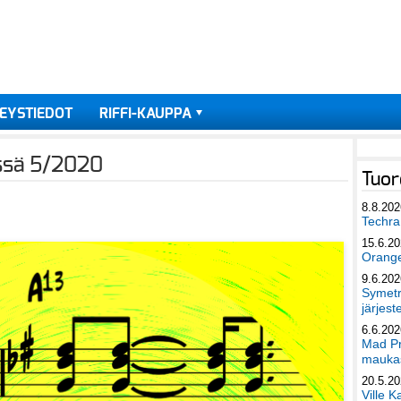
EYSTIEDOT
RIFFI-KAUPPA
ässä 5/2020
Tuor
8.8.202
Techra 
15.6.2
Orang
9.6.202
Symetri
järjest
6.6.202
Mad Pr
maukas
20.5.2
Ville K