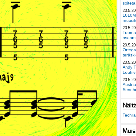
soiteta
20.5.2
1010Mu
muusik
20.5.2
Tuomas
osaami
20.5.2
Ortega
teräski
20.5.2
Andy T
Louhivu
20.5.2
Austri
Sennhe
Näit
Techra 
Muis