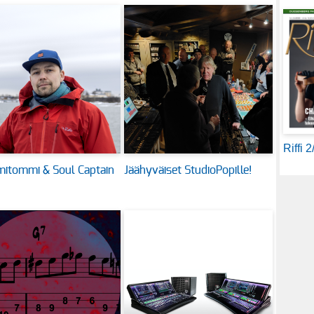
Riffi 
itommi & Soul Captain
Jäähyväiset StudioPopille!