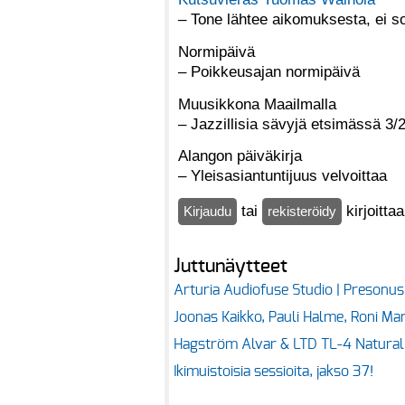
– Tone lähtee aikomuksesta, ei s
Normipäivä
– Poikkeusajan normipäivä
Muusikkona Maailmalla
– Jazzillisia sävyjä etsimässä 3/
Alangon päiväkirja
– Yleisasiantuntijuus velvoittaa
tai
kirjoitta
Kirjaudu
rekisteröidy
Juttunäytteet
Arturia Audiofuse Studio | Presonu
Joonas Kaikko, Pauli Halme, Roni Mar
Hagström Alvar & LTD TL-4 Natural –
Ikimuistoisia sessioita, jakso 37!