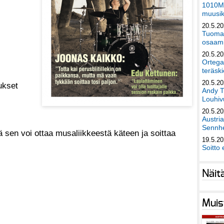
1010Mu
muusik
20.5.2
Tuomas
osaami
20.5.2
Ortega
teräski
20.5.2
ukset
Andy T
Louhivu
20.5.2
Austri
Sennhe
ttä sen voi ottaa musaliikkeestä käteen ja soittaa
19.5.2
Soitto 
Näit
Muis