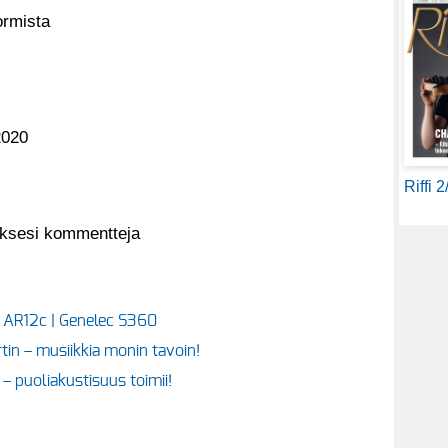
ormista
2020
Riffi 
aksesi kommentteja
s AR12c | Genelec S360
tin – musiikkia monin tavoin!
 puoliakustisuus toimii!