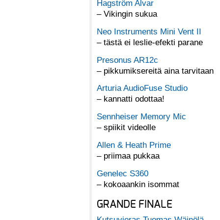
Hagström Alvar
– Vikingin sukua
Neo Instruments Mini Vent II
– tästä ei leslie-efekti parane
Presonus AR12c
– pikkumiksereitä aina tarvitaan
Arturia AudioFuse Studio
– kannatti odottaa!
Sennheiser Memory Mic
– spiikit videolle
Allen & Heath Prime
– priimaa pukkaa
Genelec S360
– kokoaankin isommat
GRANDE FINALE
Kutsuvieras Tuomas Wäinölä