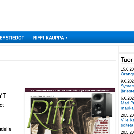
EYSTIEDOT
RIFFI-KAUPPA
Tuor
15.6.2
Orang
9.6.202
Symetri
järjest
YT
6.6.202
Mad Pr
ot
maukas
20.5.2
Ville K
soiteta
delle
20.5.2