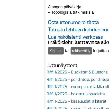
Alangon päiväkirja
– Topologisia tutkimuksia
Osta irtonumero tästä
Tutustu lehteen kahden num
Lue näköislehti verkossa
(näköislehti luettavissa al
tai
kirjoitta
Kirjaudu
rekisteröidy
Juttunäytteet
Riffi 1/2025 – Blackstar & Bluetone
Riffi 1/2025 – pohdintoja, pohdintoj
Riffi 1/2025 – eurooppalaisia kitaro
Riffi 1/2025 – boksin ulkopuolelta
Riffi 1-2025 – kissalaudat ja kitarat
Riffi 1/2025 – rennot ihmiset soitt