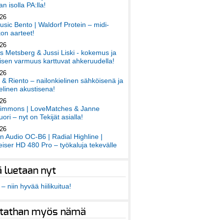
an isolla PA:lla!
026
sic Bento | Waldorf Protein – midi-
on aarteet!
026
 Metsberg & Jussi Liski - kokemus ja
sen varmuus karttuvat ahkeruudella!
026
 & Riento – nailonkielinen sähköisenä ja
elinen akustisena!
026
immons | LoveMatches & Janne
ori – nyt on Tekijät asialla!
026
an Audio OC-B6 | Radial Highline |
iser HD 480 Pro – työkaluja tekevälle
ä luetaan nyt
– niin hyvää hiilikuitua!
tathan myös nämä