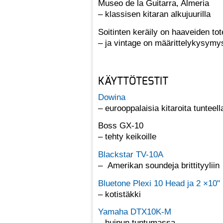
Museo de la Guitarra, Almeria
– klassisen kitaran alkujuurilla
Soitinten keräily on haaveiden to
– ja vintage on määrittelykysymy
KÄYTTÖTESTIT
Dowina
– eurooppalaisia kitaroita tunteel
Boss GX-10
– tehty keikoille
Blackstar TV-10A
– Amerikan soundeja brittityyliin
Bluetone Plexi 10 Head ja 2 ×10"
– kotistäkki
Yamaha DTX10K-M
– huipun tuntumassa