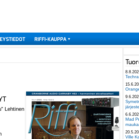
EYSTIEDOT
RIFFI-KAUPPA
Tuor
8.8.202
Techra 
15.6.2
Orang
9.6.202
YT
Symetri
järjest
u” Lehtinen
6.6.202
Mad Pr
maukas
20.5.2
en
Ville K