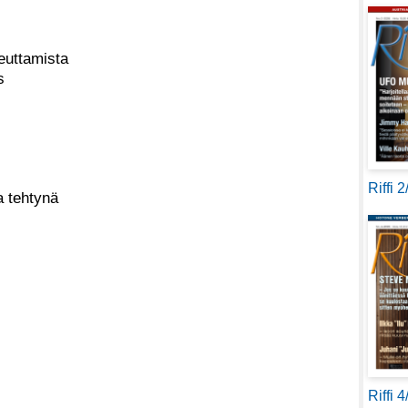
teuttamista
s
Riffi 
la tehtynä
Riffi 