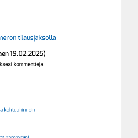
eron tilausjaksolla
kaen 19.02.2025)
aksesi kommentteja
a…
ita kohtuuhinnoin
avat paremmin!