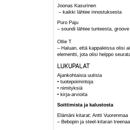
Joonas Kasurinen
– kaikki lähtee innostuksesta
Puro Paju
– soundi lähtee tunteesta, groov
Ollie T
– Haluan, että kappaleissa olisi a
elementti, jota olisi helppo seurat
LUKUPALAT
Ajankohtaisia uutisia
• tuotepoimintoja
• nimityksiä
• kirja-arvioita
Soittimista ja kalustosta
Elämäni kitarat: Antti Vuorenmaa
– Bebopin ja steel-kitaran treen