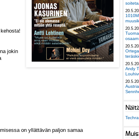
soiteta
20.5.2
1010Mu
muusik
20.5.2
e kehosta!
Tuomas
osaami
20.5.2
ina jokin
Ortega
teräski
a
20.5.2
Andy T
Louhivu
20.5.2
Austri
Sennhe
Näit
Techra 
aamisessa on yllättävän paljon samaa
Muis