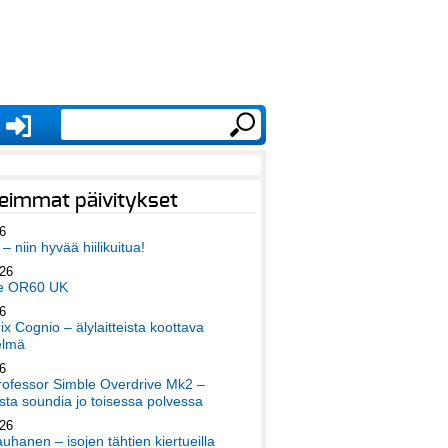
eimmat päivitykset
6
– niin hyvää hiilikuitua!
026
e OR60 UK
6
x Cognio – älylaitteista koottava
elmä
6
ofessor Simble Overdrive Mk2 –
ta soundia jo toisessa polvessa
026
auhanen – isojen tähtien kiertueilla