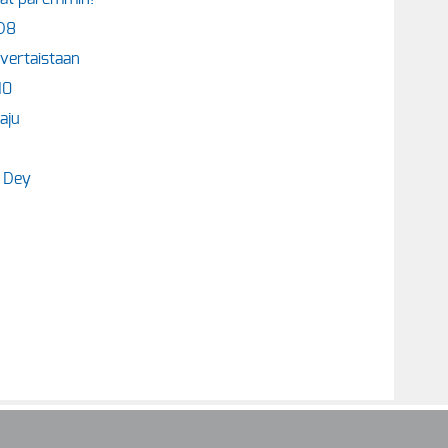
-D8
 vertaistaan
10
aju
i Dey