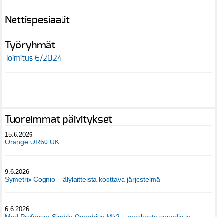
Nettispesiaalit
Työryhmät
Toimitus 6/2024
Tuoreimmat päivitykset
15.6.2026
Orange OR60 UK
9.6.2026
Symetrix Cognio – älylaitteista koottava järjestelmä
6.6.2026
Mad Professor Simble Overdrive Mk2 – maukasta soundia jo