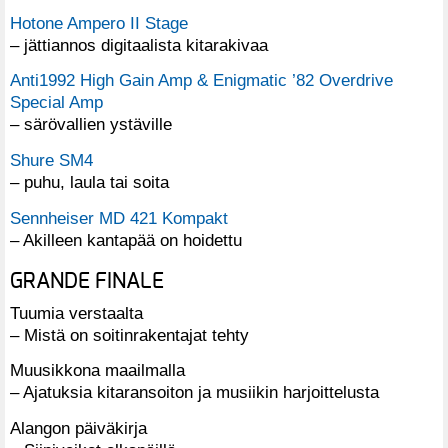
Hotone Ampero II Stage
– jättiannos digitaalista kitarakivaa
Anti1992 High Gain Amp & Enigmatic ’82 Overdrive
Special Amp
– särövallien ystäville
Shure SM4
– puhu, laula tai soita
Sennheiser MD 421 Kompakt
– Akilleen kantapää on hoidettu
GRANDE FINALE
Tuumia verstaalta
– Mistä on soitinrakentajat tehty
Muusikkona maailmalla
– Ajatuksia kitaransoiton ja musiikin harjoittelusta
Alangon päiväkirja