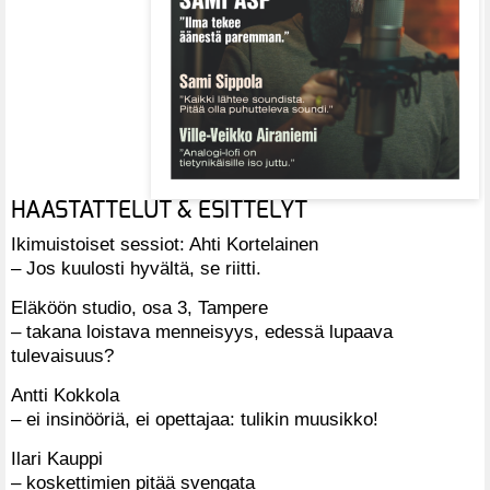
HAASTATTELUT & ESITTELYT
Ikimuistoiset sessiot: Ahti Kortelainen
– Jos kuulosti hyvältä, se riitti.
Eläköön studio, osa 3, Tampere
– takana loistava menneisyys, edessä lupaava
tulevaisuus?
Antti Kokkola
– ei insinööriä, ei opettajaa: tulikin muusikko!
Ilari Kauppi
– koskettimien pitää svengata