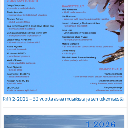
Riffi 2-2026 – 30 vuotta asiaa musiikista ja sen tekemisestä!