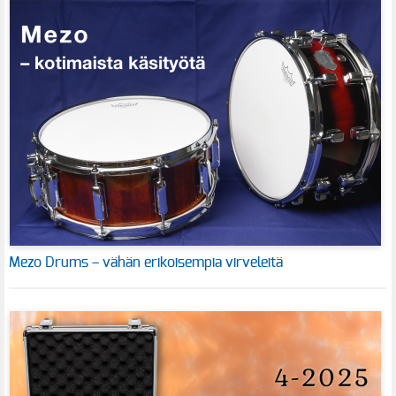
Mezo Drums – vähän erikoisempia virveleitä