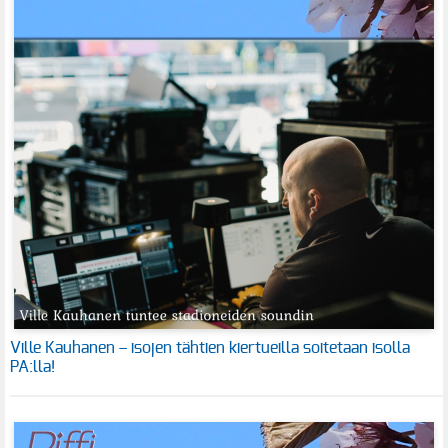
Ville Kauhanen – isojen tähtien kiertueilla soitetaan isolla
PA:lla!