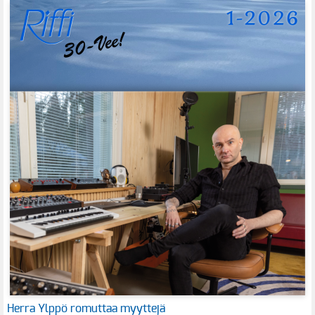
Herra Ylppö romuttaa myyttejä