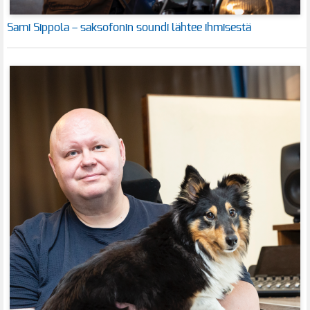
Sami Sippola – saksofonin soundi lähtee ihmisestä