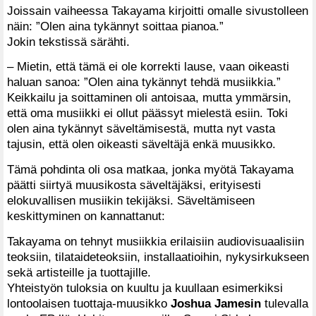
Joissain vaiheessa Takayama kirjoitti omalle sivustolleen
näin: ”Olen aina tykännyt soittaa pianoa.”
Jokin tekstissä särähti.
– Mietin, että tämä ei ole korrekti lause, vaan oikeasti
haluan sanoa: ”Olen aina tykännyt tehdä musiikkia.”
Keikkailu ja soittaminen oli antoisaa, mutta ymmärsin,
että oma musiikki ei ollut päässyt mielestä esiin. Toki
olen aina tykännyt säveltämisestä, mutta nyt vasta
tajusin, että olen oikeasti säveltäjä enkä muusikko.
Tämä pohdinta oli osa matkaa, jonka myötä Takayama
päätti siirtyä muusikosta säveltäjäksi, erityisesti
elokuvallisen musiikin tekijäksi. Säveltämiseen
keskittyminen on kannattanut:
Takayama on tehnyt musiikkia erilaisiin audiovisuaalisiin
teoksiin, tilataideteoksiin, installaatioihin, nykysirkukseen
sekä artisteille ja tuottajille.
Yhteistyön tuloksia on kuultu ja kuullaan esimerkiksi
lontoolaisen tuottaja-muusikko
Joshua Jamesin
tulevalla