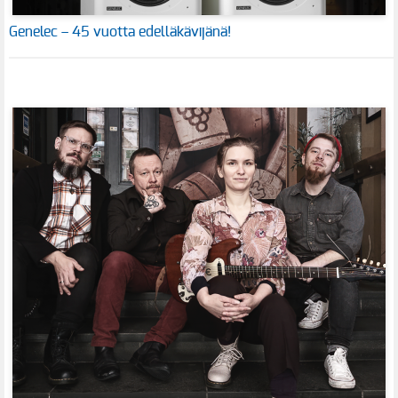
Genelec – 45 vuotta edelläkävijänä!