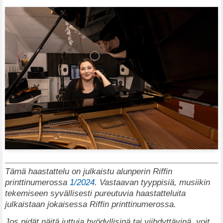
Tämä haastattelu on julkaistu alunperin Riffin
printtinumerossa
1/2024
. Vastaavan tyyppisiä, musiikin
tekemiseen syvällisesti pureutuvia haastatteluita
julkaistaan jokaisessa Riffin printtinumerossa.
Jos pidät näitä juttuja hyödyllisinä tai viihdyttävinä, voit