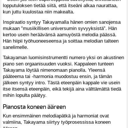
lopputuloksen tietää siitä, että itseäni alkaa naurattaa,
kun juttu kuulostaa niin makealta.
Inspiraatio syntyy Takayamalla hänen omien sanojensa
mukaan ”musiikillisen universumin syvyyksistä”. Hän
kertoo usein heräävänsä aamuyöstä melodia päässä.
Hän hiipii työhuoneeseensa ja soittaa melodian talteen
sanelimelle.
Takayaman luomisinstrumentti numero yksi on akustinen
piano sen orgaanisuuden vuoksi. Kappaleen tunteen
Takayama löytää nimenomaan pianolla. Yleensä
pääteema tai -harmonia muodostuu ensin, ja tämän
jälkeen syntyy intro. Tästä eteenpäin kappale vie usein
itse itsensä eteenpäin, eikä tekijä aina välttämättä tiedä
mihin lopulta päätyy.
Pianosta koneen ääreen
Kun ensimmäinen melodiapätkä ja harmoniat ovat
valmiina, Takayama siirtyy työprosessissa koneen