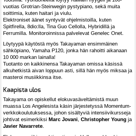
vuotias Grotrian-Steinwegin pystypiano, sekä muita
soittimia, kuten haitari ja viulu.
Elektroniset äänet syntyvät ohjelmistoilla, kuten
Spitfirella, 8dio:lla, Tina Guo Cellolla, Hybridillä ja
Ferrumilla. Monitoroinnissa palvelevat Genelec Onet.
Löytyypä käytöstä myös Takayaman ensimmäinen
sähköpiano, Yamaha P120, jonka hän rahoitti aikanaan
10 000 markan lainalla!
Tuotanto on kaikkinensa Takayaman omissa käsissä
alkuhetkistä aivan loppuun asti, sillä hän myös miksaa ja
masteroi musiikkinsa itse.
Kaapista ulos
Takayama on opiskellut elokuvasäveltämistä muun
muassa Los Angelesista käsin järjestetyssä Momentum-
verkkokoulutuksessa, johon sisältyviä intensiivikursseja
johtivat esimerkiksi
Marc Jovani
,
Christopher Young
ja
Javier Navarrete
.