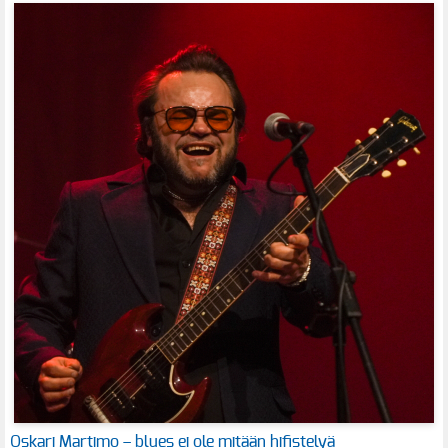
Oskari Martimo – blues ei ole mitään hifistelyä