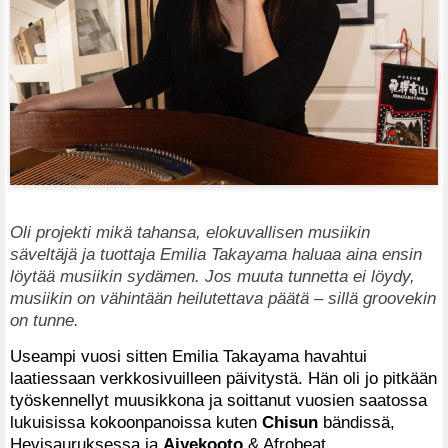
Oli projekti mikä tahansa, elokuvallisen musiikin
säveltäjä ja tuottaja Emilia Takayama haluaa aina ensin
löytää musiikin sydämen. Jos muuta tunnetta ei löydy,
musiikin on vähintään heilutettava päätä – sillä groovekin
on tunne.
Useampi vuosi sitten Emilia Takayama havahtui
laatiessaan verkkosivuilleen päivitystä. Hän oli jo pitkään
työskennellyt muusikkona ja soittanut vuosien saatossa
lukuisissa kokoonpanoissa kuten
Chisun
bändissä,
Hevisauruksessa ja
Aiyekooto
& Afrobeat