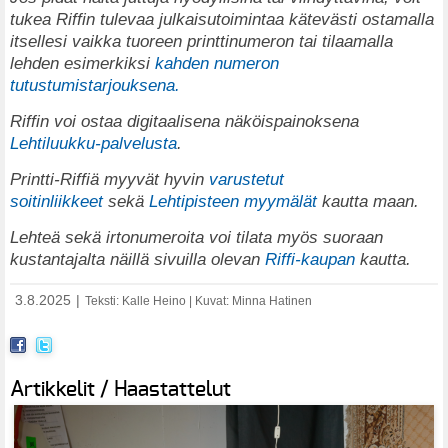
tukea Riffin tulevaa julkaisutoimintaa kätevästi ostamalla
itsellesi vaikka tuoreen printtinumeron tai tilaamalla
lehden esimerkiksi
kahden numeron
tutustumistarjouksena.
Riffin voi ostaa digitaalisena näköispainoksena
Lehtiluukku-palvelusta
.
Printti-Riffiä myyvät hyvin
varustetut
soitinliikkeet
sekä
Lehtipisteen myymälät
kautta maan.
Lehteä sekä irtonumeroita voi tilata myös suoraan
kustantajalta näillä sivuilla olevan
Riffi-kaupan
kautta.
3.8.2025
|
Teksti: Kalle Heino | Kuvat: Minna Hatinen
Artikkelit / Haastattelut