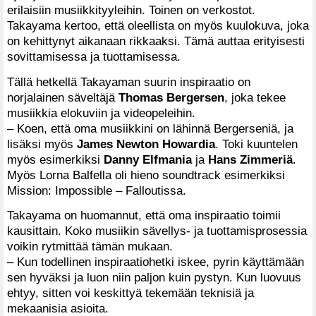
erilaisiin musiikkityyleihin. Toinen on verkostot.
Takayama kertoo, että oleellista on myös kuulokuva, joka
on kehittynyt aikanaan rikkaaksi. Tämä auttaa erityisesti
sovittamisessa ja tuottamisessa.
Tällä hetkellä Takayaman suurin inspiraatio on
norjalainen säveltäjä
Thomas Bergersen
, joka tekee
musiikkia elokuviin ja videopeleihin.
– Koen, että oma musiikkini on lähinnä Bergerseniä, ja
lisäksi myös
James Newton Howardia
. Toki kuuntelen
myös esimerkiksi
Danny Elfmania
ja
Hans Zimmeriä
.
Myös Lorna Balfella oli hieno soundtrack esimerkiksi
Mission: Impossible – Falloutissa.
Takayama on huomannut, että oma inspiraatio toimii
kausittain. Koko musiikin sävellys- ja tuottamisprosessia
voikin rytmittää tämän mukaan.
– Kun todellinen inspiraatiohetki iskee, pyrin käyttämään
sen hyväksi ja luon niin paljon kuin pystyn. Kun luovuus
ehtyy, sitten voi keskittyä tekemään teknisiä ja
mekaanisia asioita.