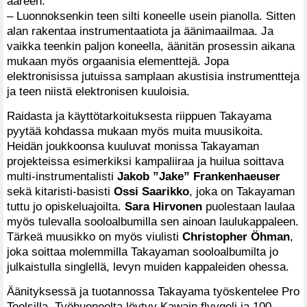
ääreen.
– Luonnoksenkin teen silti koneelle usein pianolla. Sitten
alan rakentaa instrumentaatiota ja äänimaailmaa. Ja
vaikka teenkin paljon koneella, äänitän prosessin aikana
mukaan myös orgaanisia elementtejä. Jopa
elektronisissa jutuissa samplaan akustisia instrumentteja
ja teen niistä elektronisen kuuloisia.
Raidasta ja käyttötarkoituksesta riippuen Takayama
pyytää kohdassa mukaan myös muita muusikoita.
Heidän joukkoonsa kuuluvat monissa Takayaman
projekteissa esimerkiksi kampaliiraa ja huilua soittava
multi-instrumentalisti
Jakob ”Jake” Frankenhaeuser
sekä kitaristi-basisti
Ossi Saarikko
, joka on Takayaman
tuttu jo opiskeluajoilta.
Sara Hirvonen
puolestaan laulaa
myös tulevalla sooloalbumilla sen ainoan laulukappaleen.
Tärkeä muusikko on myös viulisti
Christopher Öhman
,
joka soittaa molemmilla Takayaman sooloalbumilta jo
julkaistulla singlellä, levyn muiden kappaleiden ohessa.
Äänityksessä ja tuotannossa Takayama työskentelee Pro
Toolsilla. Työhuoneelta löytyy Kawain flyygeli ja 100-