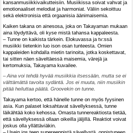
kansanmusiikkivaikutteisiin. Musiikissa soivat vahvat ja
emotionaaliset melodiat ja harmoniat. Väliin sekoittuu
sekä elektronisia että orgaanisia äänimaisemia.
Kaiken takana on ainesosa, joka on Takayaman mukaan
aina löydyttävä, oli kyse mistä tahansa kappaleesta.
– Tunne on kaikista tärkein. Elokuvassa ja tv:ssä
musiikki tietenkin luo ison osan tunteesta. Omien
kappaleiden kohdalla mietin tarinoita, jotka koskettavat,
tai sitten näen säveltäessä maisemia, värejä ja
kertomuksia, Takayama kuvailee.
– Aina voi tehdä hyvää musiikkia itsessään, mutta se ei
välttämättä tavoita sydäntä. Jos ei muuta, niin musiikin
pitää heiluttaa päätä. Groovekin on tunne.
Takayama kertoo, että hänelle tunne on myös fyysinen
asia. Kun palaset loksahtavat sävellyksessä, tunne
läikähtää koko kehossa. Omasta tunnereaktiosta tietää,
että sävellyksessä ollaan oikeilla jäljillä. Reaktiot voivat
joskus olla yllättäviäkin.
– Usein jos teen supereeppistä sävellystä, onnistuneen