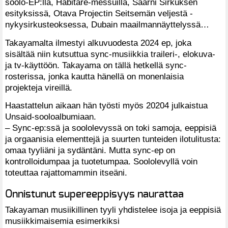
soolo-EP:llä, Habitare-messuilla, Saarni Sirkuksen
esityksissä, Otava Projectin Seitsemän veljestä -
nykysirkusteoksessa, Dubain maailmannäyttelyssä…
Takayamalta ilmestyi alkuvuodesta 2024 ep, joka
sisältää niin kutsuttua sync-musiikkia traileri-, elokuva-
ja tv-käyttöön. Takayama on tällä hetkellä sync-
rosterissa, jonka kautta hänellä on monenlaisia
projekteja vireillä.
Haastattelun aikaan hän työsti myös 20204 julkaistua
Unsaid-sooloalbumiaan.
– Sync-ep:ssä ja soololevyssä on toki samoja, eeppisiä
ja orgaanisia elementtejä ja suurten tunteiden ilotulitusta:
omaa tyyliäni ja sydäntäni. Mutta sync-ep on
kontrolloidumpaa ja tuotetumpaa. Soololevyllä voin
toteuttaa rajattomammin itseäni.
Onnistunut supereeppisyys naurattaa
Takayaman musiikillinen tyyli yhdistelee isoja ja eeppisiä
musiikkimaisemia esimerkiksi