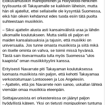
Elokuvamusiikin mahtipontinen ja Hollywood-henkinen
tyylisuunta oli Takayamalle se kaikkein läheisin, mutta
hän oli ajatellut, ettei sellaiselle ole kysyntää Suomessa,
eikä hän oikein kehdannut edes tuoda esiin tätä puolta
suhteestaan musiikkiin.
– Siksi ajattelin alusta asti kansainvälistä uraa ja lähdin
ulkomaille koulutukseen. Mutta siellä oli paljon eri
maiden kansalaisuuksia ja tajusin, että musiikki on
universaalia. Jos tunne omasta musiikista ja siitä mikä
on itselle ominta on vahva, se toimii missä hyvänsä.
Tästä sain itsevarmuutta tulla myös Suomessa ”ulos
kaapista” oman musiikkityylini kanssa.
Erityisesti Navarrate piti Takayaman koulutuksessa
luomasta musiikista niin paljon, että kehotti Takayamaa
verkostoitumaan Lontooseen ja Los Angelesiin.
– Ajattelin, että jos Navarrete noin sanoo, uskallan lähteä
viemään omaa musiikkia eteenpäin.
Soittajavuosista eri orkestereissa on jäänyt paljon
hyödyllistä käteen. Yksi on tietysti monipuolinen tuntuma