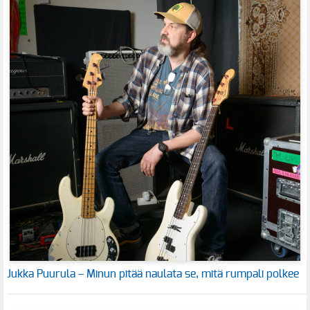
Jukka Puurula – Minun pitää naulata se, mitä rumpali polkee