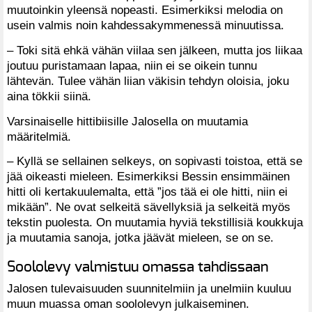
muutoinkin yleensä nopeasti. Esimerkiksi melodia on
usein valmis noin kahdessakymmenessä minuutissa.
– Toki sitä ehkä vähän viilaa sen jälkeen, mutta jos liikaa
joutuu puristamaan lapaa, niin ei se oikein tunnu
lähtevän. Tulee vähän liian väkisin tehdyn oloisia, joku
aina tökkii siinä.
Varsinaiselle hittibiisille Jalosella on muutamia
määritelmiä.
– Kyllä se sellainen selkeys, on sopivasti toistoa, että se
jää oikeasti mieleen. Esimerkiksi Bessin ensimmäinen
hitti oli kertakuulemalta, että ”jos tää ei ole hitti, niin ei
mikään”. Ne ovat selkeitä sävellyksiä ja selkeitä myös
tekstin puolesta. On muutamia hyviä tekstillisiä koukkuja
ja muutamia sanoja, jotka jäävät mieleen, se on se.
Soololevy valmistuu omassa tahdissaan
Jalosen tulevaisuuden suunnitelmiin ja unelmiin kuuluu
muun muassa oman soololevyn julkaiseminen.