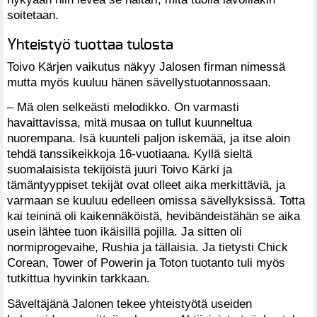
soitetaan.
Yhteistyö tuottaa tulosta
Toivo Kärjen vaikutus näkyy Jalosen firman nimessä
mutta myös kuuluu hänen sävellystuotannossaan.
– Mä olen selkeästi melodikko. On varmasti
havaittavissa, mitä musaa on tullut kuunneltua
nuorempana. Isä kuunteli paljon iskemää, ja itse aloin
tehdä tanssikeikkoja 16-vuotiaana. Kyllä sieltä
suomalaisista tekijöistä juuri Toivo Kärki ja
tämäntyyppiset tekijät ovat olleet aika merkittäviä, ja
varmaan se kuuluu edelleen omissa sävellyksissä. Totta
kai teininä oli kaikennäköistä, hevibändeistähän se aika
usein lähtee tuon ikäisillä pojilla. Ja sitten oli
normiprogevaihe, Rushia ja tällaisia. Ja tietysti Chick
Corean, Tower of Powerin ja Toton tuotanto tuli myös
tutkittua hyvinkin tarkkaan.
Säveltäjänä Jalonen tekee yhteistyötä useiden