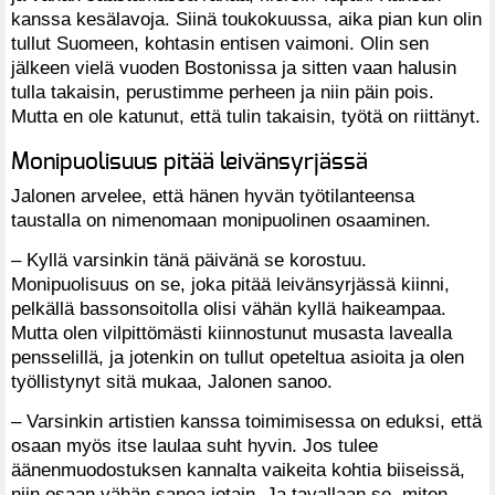
kanssa kesälavoja. Siinä toukokuussa, aika pian kun olin
tullut Suomeen, kohtasin entisen vaimoni. Olin sen
jälkeen vielä vuoden Bostonissa ja sitten vaan halusin
tulla takaisin, perustimme perheen ja niin päin pois.
Mutta en ole katunut, että tulin takaisin, työtä on riittänyt.
Monipuolisuus pitää leivänsyrjässä
Jalonen arvelee, että hänen hyvän työtilanteensa
taustalla on nimenomaan monipuolinen osaaminen.
– Kyllä varsinkin tänä päivänä se korostuu.
Monipuolisuus on se, joka pitää leivänsyrjässä kiinni,
pelkällä bassonsoitolla olisi vähän kyllä haikeampaa.
Mutta olen vilpittömästi kiinnostunut musasta lavealla
pensselillä, ja jotenkin on tullut opeteltua asioita ja olen
työllistynyt sitä mukaa, Jalonen sanoo.
– Varsinkin artistien kanssa toimimisessa on eduksi, että
osaan myös itse laulaa suht hyvin. Jos tulee
äänenmuodostuksen kannalta vaikeita kohtia biiseissä,
niin osaan vähän sanoa jotain. Ja tavallaan se, miten