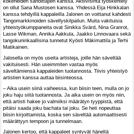
kokeneiden sanoittajien kanssa. Aktiivisinta työskentely
on ollut Sana Mustosen kanssa. Yhdessä Eija Hinkkalan
kanssa tehdyillä kappaleilla Jalonen on voittanut kahdesti
Tangomarkkinoiden sävellyskilpailun. Muita vakituisia
yhteistyökumppaneita ovat Sinikka Svärd, Nina Granrot,
Lasse Wikman, Annika Aakkula, Jaakko Linnovaara sekä
tangokuninkaallisina tunnetut Kyösti Mäkimattila ja Terhi
Matikainen.
Jalosella on myös useita artisteja, joille hän säveltää
vakituisesti. Hän useimmiten vastaa myös
säveltämiensä kappaleiden tuotannosta. Tiivis yhteistyö
artistien kanssa auttaa biisinteossa.
– Aika usein siinä vaiheessa, kun biisin teen, mulla on jo
joku haju siitä tuotannosta. Ja aika usein on myös niin,
että artisti hakee jo valmiiksi määrätyn tyyppistä, että
pitäisi saada joku bachata tai joku. Se heti nopeuttaa
biisin kirjoittamista, koska sen säveltää automaattisesti
määrättyyn tempoon ja tunnelmaan.
Jalonen kertoo, että kappaleet syntyvät häneltä