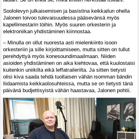
Soololevyn julkaisemisen ja basistina keikkailun ohella
Jalonen toivoo tulevaisuudessa pääsevänsä myös
kapellimestarin töihin. Myös suuren orkesterin ja
elektroniikan yhdistäminen kiinnostaa.
– Minulla on ollut nuoresta asti mielenkiinto isoon
orkesteriin ja sille kirjoittamiseen, mutta sitten on tullut
perehdyttyä myös konesoundimaailmaan. Niiden
asioiden yhdistäminen on aika kiehtovaa, että kuulostaisi
kuitenkin uniikilta eikä leffatrailerilta. Ja sitten tietysti
olisi kiva saada tehdä tuollaisen vähän isomman bändin
liidaamista keikkaolosuhteissa, mutta se on tietysti tänä
päivänä budjettisyistä vähän haastavaa, Jalonen pohtii.