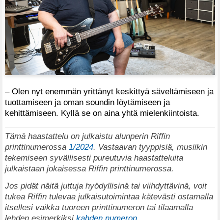
– Olen nyt enemmän yrittänyt keskittyä säveltämiseen ja
tuottamiseen ja oman soundin löytämiseen ja
kehittämiseen. Kyllä se on aina yhtä mielenkiintoista.
Tämä haastattelu on julkaistu alunperin Riffin
printtinumerossa
1/2024
. Vastaavan tyyppisiä, musiikin
tekemiseen syvällisesti pureutuvia haastatteluita
julkaistaan jokaisessa Riffin printtinumerossa.
Jos pidät näitä juttuja hyödyllisinä tai viihdyttävinä, voit
tukea Riffin tulevaa julkaisutoimintaa kätevästi ostamalla
itsellesi vaikka tuoreen printtinumeron tai tilaamalla
lehden esimerkiksi
kahden numeron