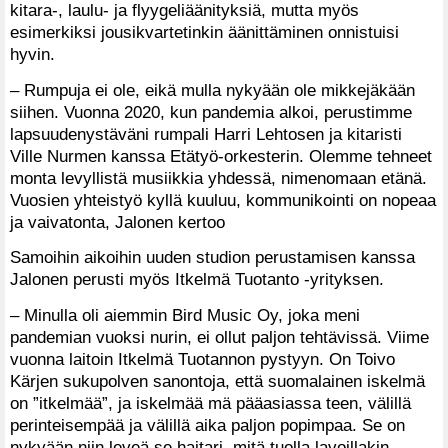
kitara-, laulu- ja flyygeliäänityksiä, mutta myös
esimerkiksi jousikvartetinkin äänittäminen onnistuisi
hyvin.
– Rumpuja ei ole, eikä mulla nykyään ole mikkejäkään
siihen. Vuonna 2020, kun pandemia alkoi, perustimme
lapsuudenystäväni rumpali Harri Lehtosen ja kitaristi
Ville Nurmen kanssa Etätyö-orkesterin. Olemme tehneet
monta levyllistä musiikkia yhdessä, nimenomaan etänä.
Vuosien yhteistyö kyllä kuuluu, kommunikointi on nopeaa
ja vaivatonta, Jalonen kertoo
Samoihin aikoihin uuden studion perustamisen kanssa
Jalonen perusti myös Itkelmä Tuotanto -yrityksen.
– Minulla oli aiemmin Bird Music Oy, joka meni
pandemian vuoksi nurin, ei ollut paljon tehtävissä. Viime
vuonna laitoin Itkelmä Tuotannon pystyyn. On Toivo
Kärjen sukupolven sanontoja, että suomalainen iskelmä
on ”itkelmää”, ja iskelmää mä pääasiassa teen, välillä
perinteisempää ja välillä aika paljon popimpaa. Se on
nykyään niin leveä se haitari, mitä tuolla lavoillakin