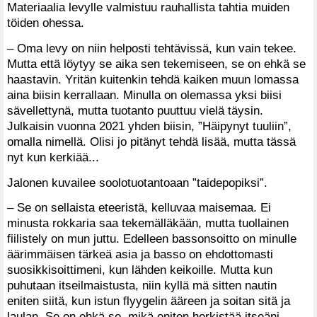
Materiaalia levylle valmistuu rauhallista tahtia muiden
töiden ohessa.
– Oma levy on niin helposti tehtävissä, kun vain tekee.
Mutta että löytyy se aika sen tekemiseen, se on ehkä se
haastavin. Yritän kuitenkin tehdä kaiken muun lomassa
aina biisin kerrallaan. Minulla on olemassa yksi biisi
sävellettynä, mutta tuotanto puuttuu vielä täysin.
Julkaisin vuonna 2021 yhden biisin, ”Häipynyt tuuliin”,
omalla nimellä. Olisi jo pitänyt tehdä lisää, mutta tässä
nyt kun kerkiää...
Jalonen kuvailee soolotuotantoaan ”taidepopiksi”.
– Se on sellaista eteeristä, kelluvaa maisemaa. Ei
minusta rokkaria saa tekemälläkään, mutta tuollainen
fiilistely on mun juttu. Edelleen bassonsoitto on minulle
äärimmäisen tärkeä asia ja basso on ehdottomasti
suosikkisoittimeni, kun lähden keikoille. Mutta kun
puhutaan itseilmaistusta, niin kyllä mä sitten nautin
eniten siitä, kun istun flyygelin ääreen ja soitan sitä ja
laulan. Se on ehkä se, mikä eniten herkistää itseäni.