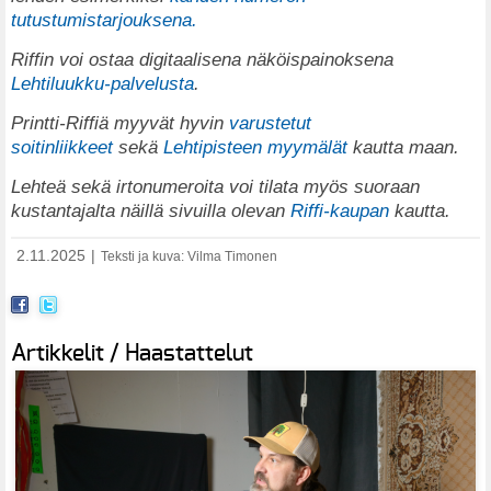
tutustumistarjouksena.
Riffin voi ostaa digitaalisena näköispainoksena
Lehtiluukku-palvelusta
.
Printti-Riffiä myyvät hyvin
varustetut
soitinliikkeet
sekä
Lehtipisteen myymälät
kautta maan.
Lehteä sekä irtonumeroita voi tilata myös suoraan
kustantajalta näillä sivuilla olevan
Riffi-kaupan
kautta.
2.11.2025
|
Teksti ja kuva: Vilma Timonen
Artikkelit / Haastattelut