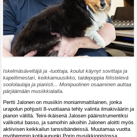
Iskelmäsäveltäjä ja -tuottaja, koulut käynyt sovittaja ja
kapellimestari, keikkamuusikko, taidepoppia fiilistelevä
soololaulaja ja pianisti... Monipuolinen osaaminen auttaa
pärjäämään musiikkialalla.
Pertti Jalonen on musiikin moniammattilainen, jonka
urapolun pohjusti 8-vuotiaana tehty valinta ilmakiväärin ja
pianon välillä. Teini-ikäisenä Jalosen pääinstrumentiksi
valikoitui basso, ja samoihin aikoihin Jalonen aloitti myös
aktiivisen keikkailun tanssibändeissä. Muutamaa vuotta
myöhemmin kotikaupunki Porin musiikkiopistossa