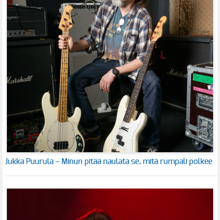
Jukka Puurula – Minun pitää naulata se, mitä rumpali polkee