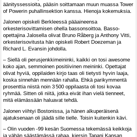
äänityssessioita, pääsin soittamaan muun muassa Tower
of Powerin puhallinsektion kanssa. Hienoja kokemuksia.
Jalonen opiskeli Berkleessä pääaineensa
orkesterisovittamisen ohella bassonsoittoa. Basso-
opettajina Jalosella olivat Bruno Råberg ja Anthony Vitti,
orkesterisovitusta hän opiskeli Robert Doezeman ja
Richard L. Evansin johdolla.
– Siellä oli perusjenkkimeininki, kaikki on tosi awesome
koko ajan, semmoinen positiivinen meininki. Opettajat
olivat hyviä, oppilaiden kirjo taas oli tietysti hyvin laaja,
koska sinnehän mennään rahalla. Ehkä parikymmentä
prosenttia niistä noin 3 500 oppilaasta oli tosi kovaa
ryhmää. Sitten oli niitä, jotka eivät ihan vielä tienneet,
mitä elämässään haluavat tehdä.
Jalonen viihtyi Bostonissa, ja hänen alkuperäisenä
ajatuksenaan oli jäädä sille tielle. Toisin kuitenkin kävi.
– Olin vuoden -99 kesän Suomessa tekemässä keikkoja
ja vähän säästämässä rahaa, kiersin Tapani Kansan