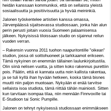
heidän kanssaan kommunikoi, että on sellaista yleistä
sosiaalisuutta ja positiivisuutta ja hyvää meininkiä.
Jalonen työskentelee artistien kanssa omassa,
Järvenpäässä sijaitsevassa studiossaan, jonka hän alun
perin perusti joitain vuosia Suomeen palaamisensa
jälkeen. Nykyisissä tiloissaan studio on sijainnut reilun
vuoden verran.
– Rakensin vuonna 2011 tuohon naapuritontille ”oikean”
studion, jossa oli soittohuoneet ja tarkkaamot erikseen.
Tämä nykyinen on enemmän tällainen laulunkirjoitustila.
Olin siinä nelisen vuotta, ja sitten koko rakennus purettiin
pois. Päätin, että ei kannata uutta noin kallista rakentaa,
ja se tuli kyllä ihan hyvään hetkeen, koska tämä bisnes
muutti niin paljon muotoaan. Nykyään ei enää tarvitse
sellaista isoa studiota, tämä riittää tähän mainiosti. Sitten
kun tarvitaan isompaa tilaa, niin mennään Finnvoxille tai
E-Studioon tai Sonic Pumpille.
Jalonen on tehnyt nykyisessä studiossaan enimmäkseen