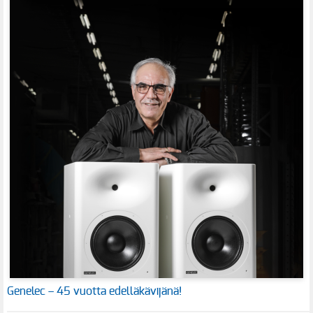
Genelec – 45 vuotta edelläkävijänä!