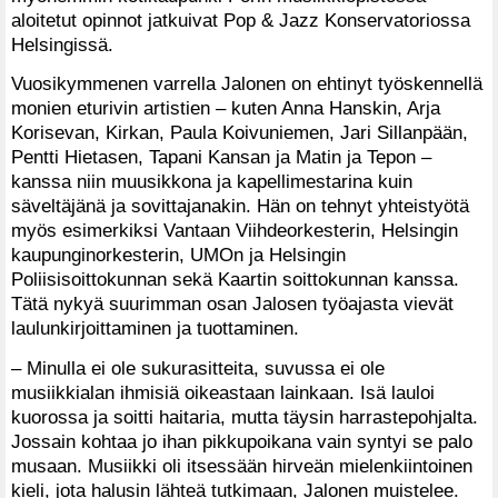
aloitetut opinnot jatkuivat Pop & Jazz Konservatoriossa
Helsingissä.
Vuosikymmenen varrella Jalonen on ehtinyt työskennellä
monien eturivin artistien – kuten Anna Hanskin, Arja
Korisevan, Kirkan, Paula Koivuniemen, Jari Sillanpään,
Pentti Hietasen, Tapani Kansan ja Matin ja Tepon –
kanssa niin muusikkona ja kapellimestarina kuin
säveltäjänä ja sovittajanakin. Hän on tehnyt yhteistyötä
myös esimerkiksi Vantaan Viihdeorkesterin, Helsingin
kaupunginorkesterin, UMOn ja Helsingin
Poliisisoittokunnan sekä Kaartin soittokunnan kanssa.
Tätä nykyä suurimman osan Jalosen työajasta vievät
laulunkirjoittaminen ja tuottaminen.
– Minulla ei ole sukurasitteita, suvussa ei ole
musiikkialan ihmisiä oikeastaan lainkaan. Isä lauloi
kuorossa ja soitti haitaria, mutta täysin harrastepohjalta.
Jossain kohtaa jo ihan pikkupoikana vain syntyi se palo
musaan. Musiikki oli itsessään hirveän mielenkiintoinen
kieli, jota halusin lähteä tutkimaan, Jalonen muistelee.