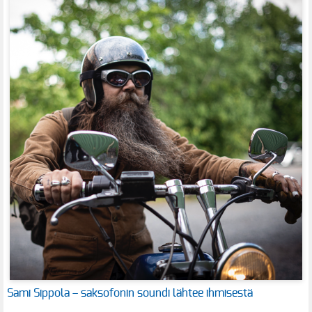
Sami Sippola – saksofonin soundi lähtee ihmisestä