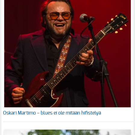
Oskari Martimo – blues ei ole mitään hifistelyä