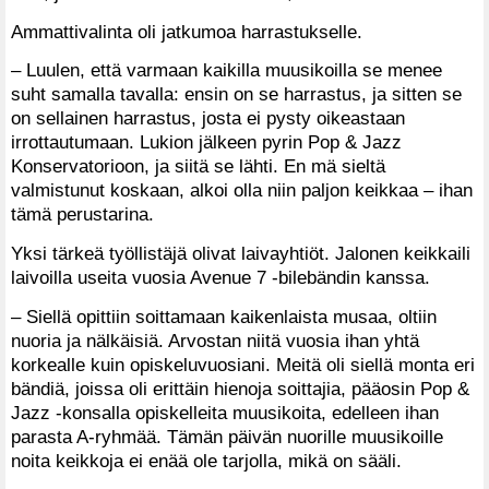
Ammattivalinta oli jatkumoa harrastukselle.
– Luulen, että varmaan kaikilla muusikoilla se menee
suht samalla tavalla: ensin on se harrastus, ja sitten se
on sellainen harrastus, josta ei pysty oikeastaan
irrottautumaan. Lukion jälkeen pyrin Pop & Jazz
Konservatorioon, ja siitä se lähti. En mä sieltä
valmistunut koskaan, alkoi olla niin paljon keikkaa – ihan
tämä perustarina.
Yksi tärkeä työllistäjä olivat laivayhtiöt. Jalonen keikkaili
laivoilla useita vuosia Avenue 7 -bilebändin kanssa.
– Siellä opittiin soittamaan kaikenlaista musaa, oltiin
nuoria ja nälkäisiä. Arvostan niitä vuosia ihan yhtä
korkealle kuin opiskeluvuosiani. Meitä oli siellä monta eri
bändiä, joissa oli erittäin hienoja soittajia, pääosin Pop &
Jazz -konsalla opiskelleita muusikoita, edelleen ihan
parasta A-ryhmää. Tämän päivän nuorille muusikoille
noita keikkoja ei enää ole tarjolla, mikä on sääli.