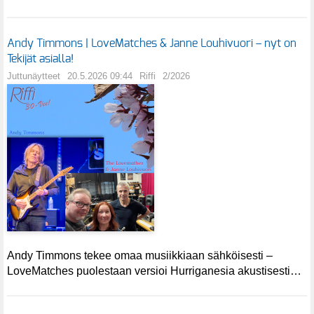
Andy Timmons | LoveMatches & Janne Louhivuori – nyt on
Tekijät asialla!
Juttunäytteet
20.5.2026 09:44
Riffi
2/2026
Andy Timmons tekee omaa musiikkiaan sähköisesti –
LoveMatches puolestaan versioi Hurriganesia akustisesti…