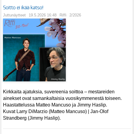
Soitto ei ikää katso!
Juttunäytteet
19.5.2026 16:48
Riffi
2/2026
Kirkkaita ajatuksia, suvereenia soittoa – mestareiden
ainekset ovat samankaltaisia vuosikymmenestä toiseen.
Haastattelussa Matteo Mancuso ja Jimmy Haslip.
Kuvat Larry DiMarzio (Matteo Mancuso) | Jan-Olof
Strandberg (Jimmy Haslip).