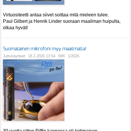
Virtuositeetti antaa siivet soittaa mitä mieleen tulee.
Paul Gilbert ja Henrik Linder suoraan maailman huipulta,
olkaa hyvät!
Suomalainen mikrofoni myy maailmalla!
Juttunäytteet
18.2.2026 13:54
Riffi
1/2026
30 vuotta sitten Riffin kannessa oli kotimaisen