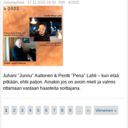
Juttunäytteet
27.11.2025 14:59
Riffi
4/2025
Juhani "Junnu" Aaltonen & Pentti "Pena" Lahti – kun elää
pitkään, ehtii paljon. Ainakin jos on avoin mieli ja valmis
ottamaan vastaan haasteita soittajana.
1
2
3
4
5
6
7
8
9
…
››
Viimeinen »