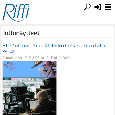
Juttunäytteet
Ville Kauhanen – isojen tähtien kiertueilla soitetaan isolla
PA:lla!
Juttunäytteet
20.5.2026 10:16
Riffi
2/2026