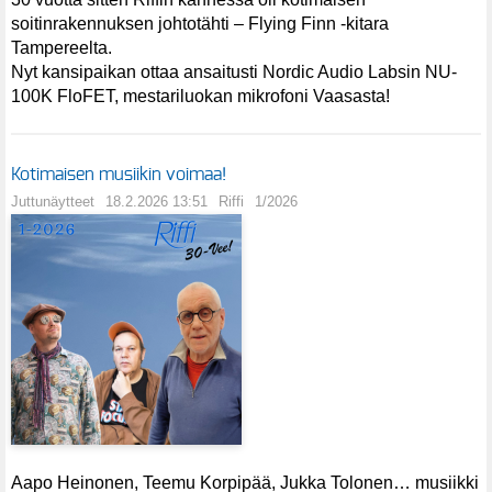
soitinrakennuksen johtotähti – Flying Finn -kitara
Tampereelta.
Nyt kansipaikan ottaa ansaitusti Nordic Audio Labsin NU-
100K FloFET, mestariluokan mikrofoni Vaasasta!
Kotimaisen musiikin voimaa!
Juttunäytteet
18.2.2026 13:51
Riffi
1/2026
Aapo Heinonen, Teemu Korpipää, Jukka Tolonen… musiikki