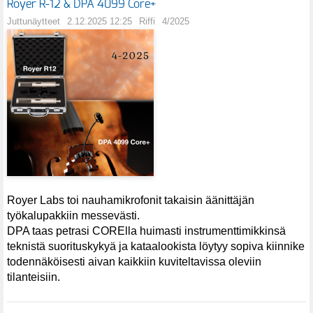
Royer R-12 & DPA 4099 Core+
Juttunäytteet
2.12.2025 12:25
Riffi
4/2025
Royer Labs toi nauhamikrofonit takaisin äänittäjän
työkalupakkiin messevästi.
DPA taas petrasi CORElla huimasti instrumenttimikkinsä
teknistä suorituskykyä ja kataalookista löytyy sopiva kiinnike
todennäköisesti aivan kaikkiin kuviteltavissa oleviin
tilanteisiin.