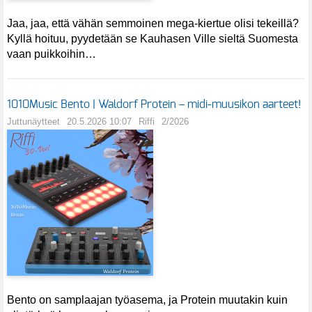
Jaa, jaa, että vähän semmoinen mega-kiertue olisi tekeillä?
Kyllä hoituu, pyydetään se Kauhasen Ville sieltä Suomesta
vaan puikkoihin…
1010Music Bento | Waldorf Protein – midi-muusikon aarteet!
Juttunäytteet
20.5.2026 10:07
Riffi
2/2026
Bento on samplaajan työasema, ja Protein muutakin kuin