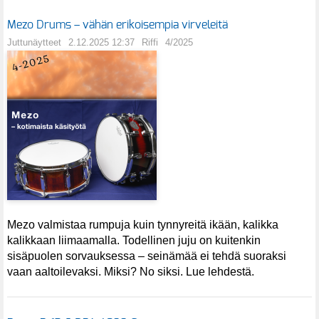
Mezo Drums – vähän erikoisempia virveleitä
Juttunäytteet
2.12.2025 12:37
Riffi
4/2025
Mezo valmistaa rumpuja kuin tynnyreitä ikään, kalikka
kalikkaan liimaamalla. Todellinen juju on kuitenkin
sisäpuolen sorvauksessa – seinämää ei tehdä suoraksi
vaan aaltoilevaksi. Miksi? No siksi. Lue lehdestä.