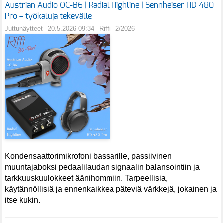
Austrian Audio OC-B6 | Radial Highline | Sennheiser HD 480
Pro – työkaluja tekevälle
Juttunäytteet
20.5.2026 09:34
Riffi
2/2026
Kondensaattorimikrofoni bassarille, passiivinen
muuntajaboksi pedaalilaudan signaalin balansointiin ja
tarkkuuskuulokkeet äänihommiin. Tarpeellisia,
käytännöllisiä ja ennenkaikkea päteviä värkkejä, jokainen ja
itse kukin.