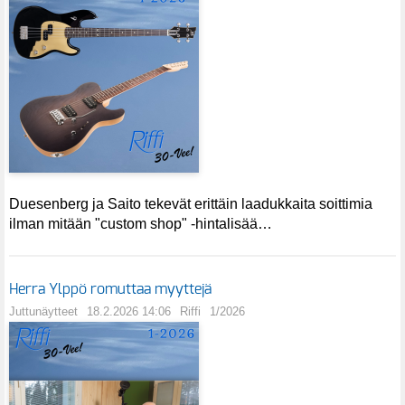
Duesenberg ja Saito tekevät erittäin laadukkaita soittimia
ilman mitään "custom shop" -hintalisää…
Herra Ylppö romuttaa myyttejä
Juttunäytteet
18.2.2026 14:06
Riffi
1/2026