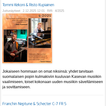
Tommi Kekoni & Risto Kupiainen
Juttunäytteet
2.12.2025 12:01
Riffi
4/2025
Jokaiseen hommaan on omat niksinsä: yhdet tarvitaan
suomalaisen popin kulmakiviin kuuluvan Kasevan musiikin
vaalimiseen, toiset kokonaan uuden musiikin säveltämiseen
ja sovittamiseen.
Franchin Neptune & Schecter C-7 FR S