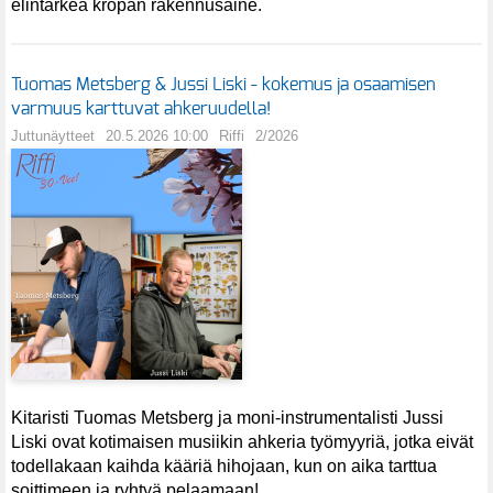
elintärkeä kropan rakennusaine.
Tuomas Metsberg & Jussi Liski - kokemus ja osaamisen
varmuus karttuvat ahkeruudella!
Juttunäytteet
20.5.2026 10:00
Riffi
2/2026
Kitaristi Tuomas Metsberg ja moni-instrumentalisti Jussi
Liski ovat kotimaisen musiikin ahkeria työmyyriä, jotka eivät
todellakaan kaihda kääriä hihojaan, kun on aika tarttua
soittimeen ja ryhtyä pelaamaan!