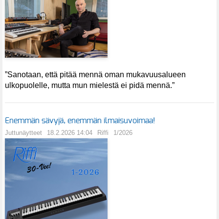
”Sanotaan, että pitää mennä oman mukavuusalueen
ulkopuolelle, mutta mun mielestä ei pidä mennä.”
Enemmän sävyjä, enemmän ilmaisuvoimaa!
Juttunäytteet
18.2.2026 14:04
Riffi
1/2026