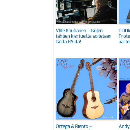
Ville Kauhanen – isojen
1010M
tähtien kiertueilla soitetaan
Prote
isolla PA:lla!
aarte
Ortega & Riento –
Andy