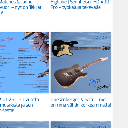
Matches & Janne
Highline | Sennheiser HD 480
vuori – nyt on Tekijät
Pro – työkaluja tekevälle
a!
 2-2026 – 30 vuotta
Duesenberger & Saito – nyt
 musiikista ja sen
on rima vähän korkeammalla!
isestä!