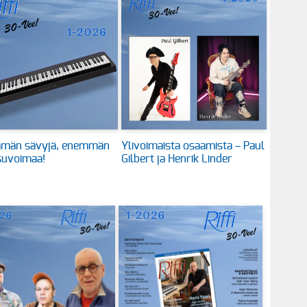
män sävyjä, enemmän
Ylivoimaista osaamista – Paul
suvoimaa!
Gilbert ja Henrik Linder