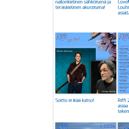
nailonkielinen sähköisenä ja
Love
teräskielinen akustisena!
Louhi
asiall
Soitto ei ikää katso!
Riffi
asiaa
tekem