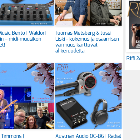
usic Bento | Waldorf
Tuomas Metsberg & Jussi
in – midi-muusikon
Liski - kokemus ja osaamisen
et!
varmuus karttuvat
ahkeruudella!
Riffi 
 Timmons |
Austrian Audio OC-B6 | Radial