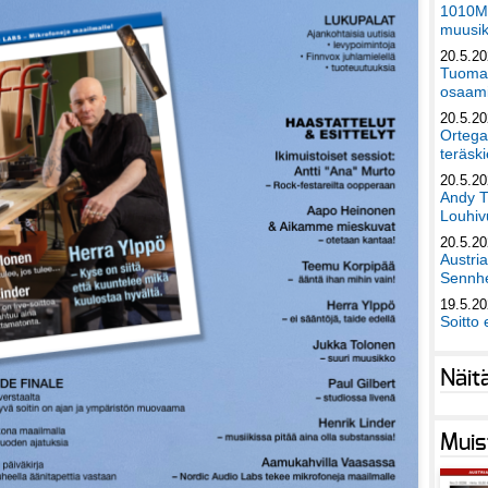
1010Mu
muusik
20.5.2
Tuomas
osaami
20.5.2
Ortega
teräski
20.5.2
Andy T
Louhivu
20.5.2
Austri
Sennhe
19.5.2
Soitto 
Näit
Muis