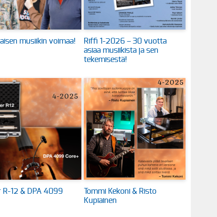
aisen musiikin voimaa!
Riffi 1-2026 – 30 vuotta
asiaa musiikista ja sen
tekemisestä!
 R-12 & DPA 4099
Tommi Kekoni & Risto
Kupiainen