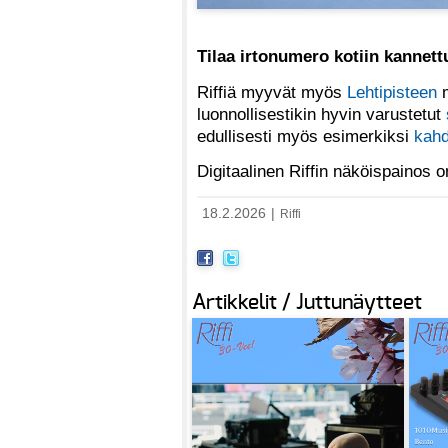
Tilaa irtonumero kotiin kannet
Riffiä myyvät myös
Lehtipisteen
m
luonnollisestikin hyvin varustetut
edullisesti myös esimerkiksi
kahd
Digitaalinen Riffin näköispainos
18.2.2026
|
Riffi
Artikkelit / Juttunäytteet