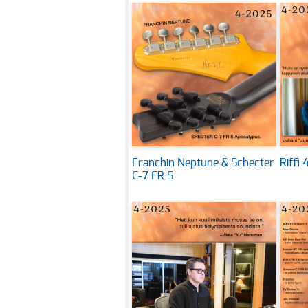
Franchin Neptune & Schecter
Riffi
C-7 FR S