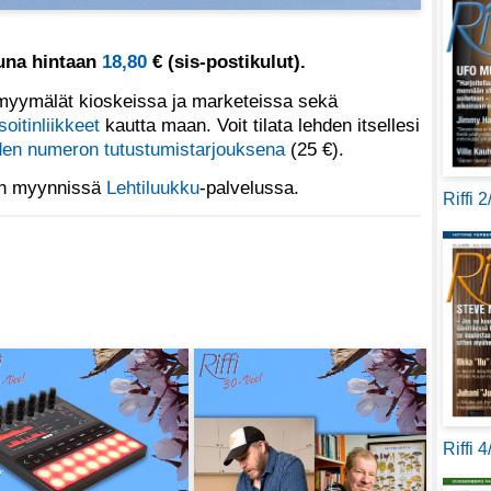
tuna hintaan
18,80
€ (sis-postikulut).
yymälät kioskeissa ja marketeissa sekä
soitinliikkeet
kautta maan. Voit tilata lehden itsellesi
en numeron tutustumistarjouksena
(25 €).
 on myynnissä
Lehtiluukku
-palvelussa.
Riffi 
Riffi 