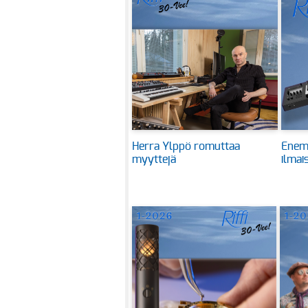
Herra Ylppö romuttaa
Enem
myyttejä
ilmai