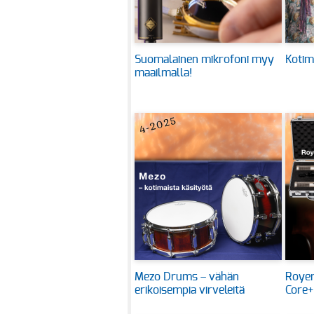
Suomalainen mikrofoni myy
Kotim
maailmalla!
Mezo Drums – vähän
Royer
erikoisempia virveleitä
Core+