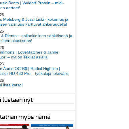
sic Bento | Waldorf Protein – midi-
on aarteet!
026
 Metsberg & Jussi Liski - kokemus ja
sen varmuus karttuvat ahkeruudella!
026
 & Riento – nailonkielinen sähköisenä ja
elinen akustisena!
026
immons | LoveMatches & Janne
ori – nyt on Tekijät asialla!
026
an Audio OC-B6 | Radial Highline |
iser HD 480 Pro – työkaluja tekevälle
026
ei ikää katso!
ä luetaan nyt
tathan myös nämä