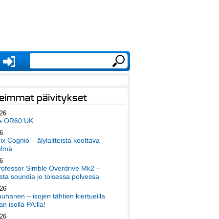
eimmat päivitykset
026
e OR60 UK
6
x Cognio – älylaitteista koottava
elmä
6
ofessor Simble Overdrive Mk2 –
ta soundia jo toisessa polvessa
026
auhanen – isojen tähtien kiertueilla
an isolla PA:lla!
026