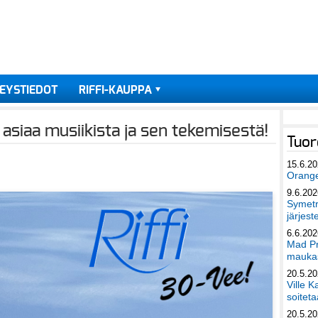
EYSTIEDOT
RIFFI-KAUPPA
 asiaa musiikista ja sen tekemisestä!
Tuor
15.6.2
Orang
9.6.202
Symetri
järjest
6.6.202
Mad Pr
maukas
20.5.2
Ville K
soiteta
20.5.2